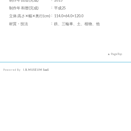
制作年 西暦(完成)
2013
制作年 和暦(完成)
平成25
立体:高さ✕幅✕奥行(cm)
114.0×64.0×120.0
材質・技法
鉄、三輪車、土、植物、他
PageTop
Powered By
I.B.MUSEUM SaaS