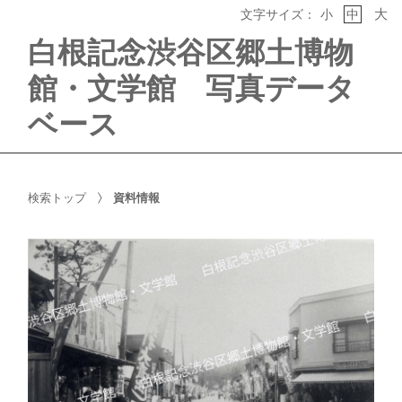
大
文字サイズ：
小
中
白根記念渋谷区郷土博物
館・文学館 写真データ
ベース
検索トップ
資料情報