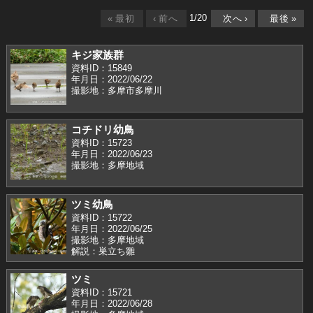
1
/
20
«
最初
‹
前へ
次へ
›
最後
»
キジ家族群
資料ID：15849
年月日：2022/06/22
撮影地：多摩市多摩川
コチドリ幼鳥
資料ID：15723
年月日：2022/06/23
撮影地：多摩地域
ツミ幼鳥
資料ID：15722
年月日：2022/06/25
撮影地：多摩地域
解説：巣立ち雛
ツミ
資料ID：15721
年月日：2022/06/28