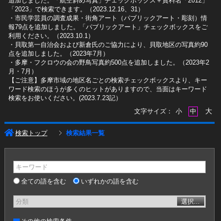
追加しました。「航空斜め写真」チェックボックス＋資料名「2012」
「2023」で検索できます。（2023.12.16、31）
​・市民学芸員の調査成果・街角アート（パブリックアート・彫刻）情
報79点を追加しました。「パブリックアート」チェックボックスをご
利用ください。（2023.10.1）
・貝取第一自治会および新倉氏のご協力により、貝取地区の写真約90
点を追加しました。（2023年7月）
・多摩・フクロウの会の野鳥写真約500点を追加しました。（2023年2
月・7月）
【ご注意】多摩市域の地区名ごとの検索チェックボックスより、キー
ワード検索のほうが多くのヒットがありますので、当面はキーワード
検索をお使いください。(2023.7.23記）
大
文字サイズ：
小
中
検索トップ
検索結果一覧
キーワード
全ての語を含む
いずれかの語を含む
分類
選択...