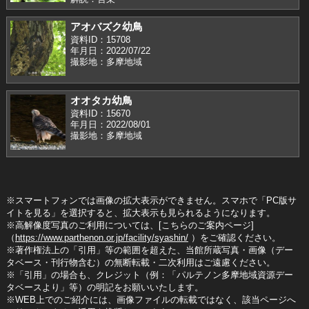
アオバズク幼鳥
資料ID：15708
年月日：2022/07/22
撮影地：多摩地域
オオタカ幼鳥
資料ID：15670
年月日：2022/08/01
撮影地：多摩地域
※スマートフォンでは画像の拡大表示ができません。スマホで「PC版サ
イトを見る」を選択すると、拡大表示も見られるようになります。
※高解像度写真のご利用については、[こちらのご案内ページ]
（
https://www.parthenon.or.jp/facility/syashin/
）をご確認ください。
※著作権法上の「引用」等の範囲を超えた、当館所蔵写真・画像（デー
タベース・刊行物含む）の無断転載・二次利用はご遠慮ください。
※「引用」の場合も、クレジット（例：「パルテノン多摩地域資源デー
タベースより」等）の明記をお願いいたします。
※WEB上でのご紹介には、画像ファイルの転載ではなく、該当ページへ