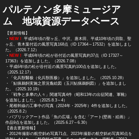
パルテノン多摩ミュージア
ム 地域資源データベース
【更新情報】
・
NEW！
平成5年頃の聖ヶ丘、中沢、唐木田、平成10年頃の貝取、聖
ヶ丘、青木葉付近の風景写真168点（ID 17364～17532）を追加しまし
た。（2026.7.12）
・
NEW！
平成6年頃の松が谷付近の風景写真約37点（ID 17327～
17363）を追加しました。（2026.7.08）
・平成6年頃の松が谷付近の風景写真約100点を追加しました。
（2025.12.17）
・「化兵獣醫极（化兵獣医极）」を追加しました。（2025.10.28）
・「鮎猟鵜飼実施之景況麁絵図（玉川鮎猟鵜飼図）」を追加しまし
た。（2025.10.19）
​・「戦争と多摩の人々」関連写真4件（昭和13年の出征関連、軍靴）
を追加しました。（2025.8.3～4）
​・尾根幹線の工事中の写真（2024年・2025年）4件を追加しました。
（2025.8.2）
​・パブリックアート作品「魚の広場」を含む「アート(壁画・絵画）」
作品9点を追加しました。（2025.6.27～6.30）
【過去更新情報】
・2012年撮影の航空斜め写真71点、2023年撮影の航空斜め写真90点を