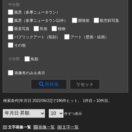
中分類
風景（多摩ニュータウン）
風景（多摩ニュータウン以外）
開発前
航空斜写真
垂直写真
民俗
植物
パブリックアート（彫刻）
アート（壁画・絵画）
その他
小分類
鳥類
画像有のみを表示
リセット
再検索
検索条件[年月日:2022/06/22]で196件ヒット
。 1件目～10件目
。
件ずつ表示
画像一覧
文字一覧
文字画像一覧