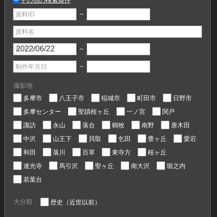
その他の検索条件
～
資料ID
資料名
～
年月日
～
制作年月日
撮影地
多摩市
八王子市
稲城市
町田市
日野市
多摩センター
聖蹟桜ヶ丘
一ノ宮
関戸
諏訪
永山
落合
鶴牧
南野
唐木田
中沢
山王下
貝取
乞田
豊ヶ丘
愛宕
和田
落川
百草
東寺方
桜ヶ丘
連光寺
馬引沢
聖ヶ丘
南大沢
堀之内
若葉台
大分類
歴史（近世以前）