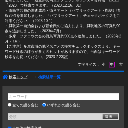
追加しました。「航空斜め写真」チェックボックス＋資料名「2012」
「2023」で検索できます。（2023.12.16、31）
​・市民学芸員の調査成果・街角アート（パブリックアート・彫刻）情
報79点を追加しました。「パブリックアート」チェックボックスをご
利用ください。（2023.10.1）
・貝取第一自治会および新倉氏のご協力により、貝取地区の写真約90
点を追加しました。（2023年7月）
・多摩・フクロウの会の野鳥写真約500点を追加しました。（2023年2
月・7月）
【ご注意】多摩市域の地区名ごとの検索チェックボックスより、キー
ワード検索のほうが多くのヒットがありますので、当面はキーワード
検索をお使いください。(2023.7.23記）
大
文字サイズ：
小
中
検索トップ
検索結果一覧
キーワード
全ての語を含む
いずれかの語を含む
分類
選択...