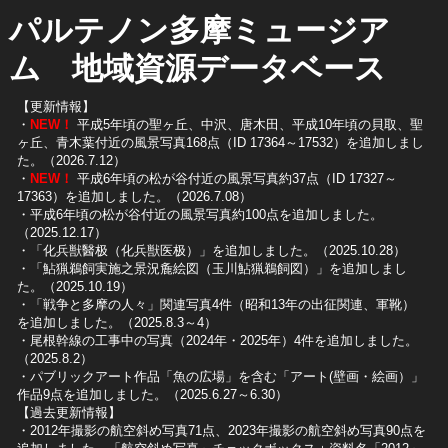
パルテノン多摩ミュージア
ム 地域資源データベース
【更新情報】
・
NEW！
平成5年頃の聖ヶ丘、中沢、唐木田、平成10年頃の貝取、聖
ヶ丘、青木葉付近の風景写真168点（ID 17364～17532）を追加しまし
た。（2026.7.12）
・
NEW！
平成6年頃の松が谷付近の風景写真約37点（ID 17327～
17363）を追加しました。（2026.7.08）
・平成6年頃の松が谷付近の風景写真約100点を追加しました。
（2025.12.17）
・「化兵獣醫极（化兵獣医极）」を追加しました。（2025.10.28）
・「鮎猟鵜飼実施之景況麁絵図（玉川鮎猟鵜飼図）」を追加しまし
た。（2025.10.19）
​・「戦争と多摩の人々」関連写真4件（昭和13年の出征関連、軍靴）
を追加しました。（2025.8.3～4）
​・尾根幹線の工事中の写真（2024年・2025年）4件を追加しました。
（2025.8.2）
​・パブリックアート作品「魚の広場」を含む「アート(壁画・絵画）」
作品9点を追加しました。（2025.6.27～6.30）
【過去更新情報】
・2012年撮影の航空斜め写真71点、2023年撮影の航空斜め写真90点を