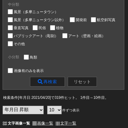
中分類
風景（多摩ニュータウン）
風景（多摩ニュータウン以外）
開発前
航空斜写真
垂直写真
民俗
植物
パブリックアート（彫刻）
アート（壁画・絵画）
その他
小分類
鳥類
画像有のみを表示
リセット
再検索
検索条件[年月日:2021/04/20]で319件ヒット
。 1件目～10件目
。
件ずつ表示
画像一覧
文字一覧
文字画像一覧