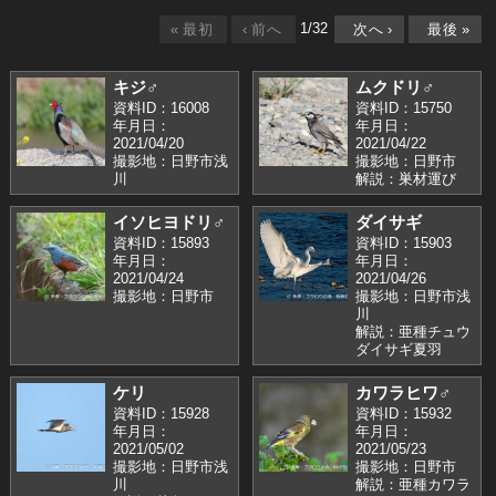
1
/
32
«
最初
‹
前へ
次へ
›
最後
»
キジ♂
ムクドリ♂
資料ID：16008
資料ID：15750
年月日：
年月日：
2021/04/20
2021/04/22
撮影地：日野市浅
撮影地：日野市
川
解説：巣材運び
イソヒヨドリ♂
ダイサギ
資料ID：15893
資料ID：15903
年月日：
年月日：
2021/04/24
2021/04/26
撮影地：日野市
撮影地：日野市浅
川
解説：亜種チュウ
ダイサギ夏羽
ケリ
カワラヒワ♂
資料ID：15928
資料ID：15932
年月日：
年月日：
2021/05/02
2021/05/23
撮影地：日野市浅
撮影地：日野市
川
解説：亜種カワラ