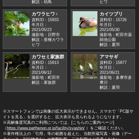
解説：幼鳥
ヒワ
カワラヒワ♀
カイツブリ
資料ID：15933
資料ID：15726
年月日：
年月日：
2021/05/23
2021/05/30
撮影地：日野市
撮影地：町田市薬
解説：亜種カワラ
師池公園
ヒワ
解説：夏羽
カワセミ家族群
アマサギ
資料ID：15913
資料ID：15877
年月日：
年月日：
2021/06/12
2021/06/21
撮影地：町田市
撮影地：多摩市多
解説：家族群
摩川
解説：夏羽
※スマートフォンでは画像の拡大表示ができません。スマホで「PC版サ
イトを見る」を選択すると、拡大表示も見られるようになります。
※高解像度写真のご利用については、[こちらのご案内ページ]
（
https://www.parthenon.or.jp/facility/syashin/
）をご確認ください。
※著作権法上の「引用」等の範囲を超えた、当館所蔵写真・画像（デー