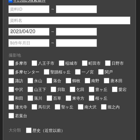
その他の検索条件
～
資料ID
資料名
～
年月日
～
制作年月日
撮影地
多摩市
八王子市
稲城市
町田市
日野市
多摩センター
聖蹟桜ヶ丘
一ノ宮
関戸
諏訪
永山
落合
鶴牧
南野
唐木田
中沢
山王下
貝取
乞田
豊ヶ丘
愛宕
和田
落川
百草
東寺方
桜ヶ丘
連光寺
馬引沢
聖ヶ丘
南大沢
堀之内
若葉台
大分類
歴史（近世以前）