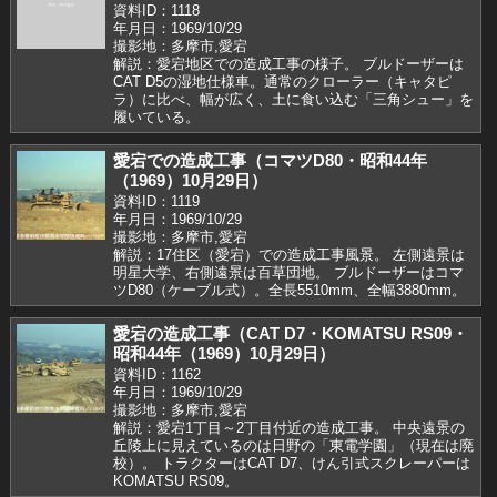
資料ID：1118
年月日：1969/10/29
撮影地：多摩市,愛宕
解説：愛宕地区での造成工事の様子。 ブルドーザーは
CAT D5の湿地仕様車。通常のクローラー（キャタピ
ラ）に比べ、幅が広く、土に食い込む「三角シュー」を
履いている。
愛宕での造成工事（コマツD80・昭和44年
（1969）10月29日）
資料ID：1119
年月日：1969/10/29
撮影地：多摩市,愛宕
解説：17住区（愛宕）での造成工事風景。 左側遠景は
明星大学、右側遠景は百草団地。 ブルドーザーはコマ
ツD80（ケーブル式）。全長5510mm、全幅3880mm。
愛宕の造成工事（CAT D7・KOMATSU RS09・
昭和44年（1969）10月29日）
資料ID：1162
年月日：1969/10/29
撮影地：多摩市,愛宕
解説：愛宕1丁目～2丁目付近の造成工事。 中央遠景の
丘陵上に見えているのは日野の「東電学園」（現在は廃
校）。 トラクターはCAT D7、けん引式スクレーパーは
KOMATSU RS09。