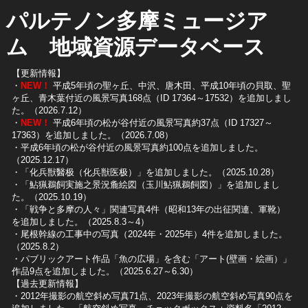
パルテノン多摩ミュージア
ム 地域資源データベース
【更新情報】
・
NEW！
平成5年頃の聖ヶ丘、中沢、唐木田、平成10年頃の貝取、聖
ヶ丘、青木葉付近の風景写真168点（ID 17364～17532）を追加しまし
た。（2026.7.12）
・
NEW！
平成6年頃の松が谷付近の風景写真約37点（ID 17327～
17363）を追加しました。（2026.7.08）
・平成6年頃の松が谷付近の風景写真約100点を追加しました。
（2025.12.17）
・「化兵獣醫极（化兵獣医极）」を追加しました。（2025.10.28）
・「鮎猟鵜飼実施之景況麁絵図（玉川鮎猟鵜飼図）」を追加しまし
た。（2025.10.19）
​・「戦争と多摩の人々」関連写真4件（昭和13年の出征関連、軍靴）
を追加しました。（2025.8.3～4）
​・尾根幹線の工事中の写真（2024年・2025年）4件を追加しました。
（2025.8.2）
​・パブリックアート作品「魚の広場」を含む「アート(壁画・絵画）」
作品9点を追加しました。（2025.6.27～6.30）
【過去更新情報】
・2012年撮影の航空斜め写真71点、2023年撮影の航空斜め写真90点を