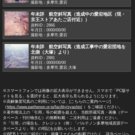
撮影地：多摩市,愛宕
年未詳 航空斜写真（造成中の愛宕地区（現・
京王ストアあたご店付近））
資料ID：2866
年月日：0000/00/00
撮影地：多摩市,愛宕
年未詳 航空斜写真（造成工事中の愛宕団地を
北側（大塚）より）
資料ID：2881
年月日：0000/00/00
撮影地：多摩市,愛宕,大塚
※スマートフォンでは画像の拡大表示ができません。スマホで「PC版サ
イトを見る」を選択すると、拡大表示も見られるようになります。
※高解像度写真のご利用については、[こちらのご案内ページ]
（
https://www.parthenon.or.jp/facility/syashin/
）をご確認ください。
※著作権法上の「引用」等の範囲を超えた、当館所蔵写真・画像（デー
タベース・刊行物含む）の無断転載・二次利用はご遠慮ください。
※「引用」の場合も、クレジット（例：「パルテノン多摩地域資源デー
タベースより」等）の明記をお願いいたします。
※WEB上でのご紹介には、画像ファイルの転載ではなく、該当ページへ