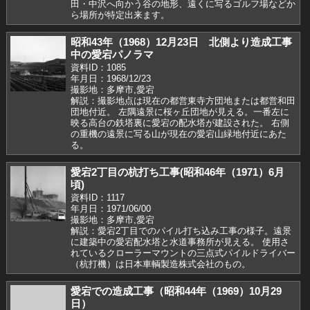
田・中沢へ向かう谷の地形、遠くに写るゴルフ場などか
ら場所が特定出来ます。
昭和43年（1968）12月23日 北側より造成工事
中の愛宕パノラマ
資料ID：1085
年月日：1968/12/23
撮影地：多摩市,愛宕
解説：撮影地点は現在の都営東寺方団地または都営和田
団地付近。 左隅遠景に桜ヶ丘団地が見える。一番左に
映る高台の鉄塔裏に愛宕の配水塔が建設された。 右側
の重機の遠景に写る山が現在の愛宕山緑地付近にあた
る。
愛宕2丁目の杭打ち工事(昭和46年（1971）6月
頃)
資料ID：1117
年月日：1971/06/00
撮影地：多摩市,愛宕
解説：愛宕2丁目でのパイル打ち込み工事の様子。遠景
に建築中の愛宕配水塔と水道事務所が見える。 使用さ
れているクローラーマウントの三点式パイルドライバー
（杭打機）は日本車輌製造株式会社のもの。
愛宕での造成工事（昭和44年（1969）10月29
日）