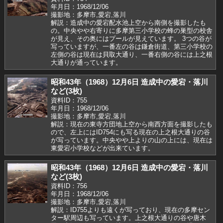
年月日：1968/12/06
撮影地：多摩市,愛宕,落川
解説：造成中の愛宕配水池上空から南側を撮影したも
の。中央やや右寄りに多摩第三小学校の蜂の巣型の校舎
が見え、その奥にはプールが見えています。 3つの谷が
写っていますが、一番左の谷は鎌倉街道、第三小学校の
左側の谷は現在は貝取大通り、一番右側の谷には上之根
大通りが通っています。
昭和43年（1968）12月6日 造成中の愛宕・落川
など(3枚)
資料ID：755
年月日：1968/12/06
撮影地：多摩市,愛宕,落川
解説：現在の東寺方団地上空から南西方面を撮影したも
ので、左上にはID754にも写る現在の上之根大通りの谷
が写っています。中央やや上よりの山の上には、現在は
東愛宕小学校などが出来ています。
昭和43年（1968）12月6日 造成中の愛宕・落川
など(3枚)
資料ID：756
年月日：1968/12/06
撮影地：多摩市,愛宕,落川
解説：ID755よりも遠くが写っており、現在の多摩セン
ター駅周辺も写っています。上之根大通りの谷や唐木