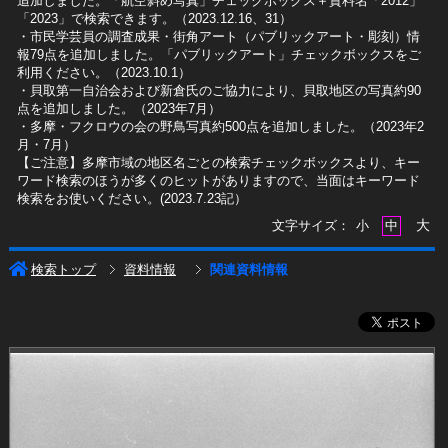
追加しました。「航空斜め写真」チェックボックス＋資料名「2012」
「2023」で検索できます。（2023.12.16、31）
​・市民学芸員の調査成果・街角アート（パブリックアート・彫刻）情
報79点を追加しました。「パブリックアート」チェックボックスをご
利用ください。（2023.10.1）
・貝取第一自治会および新倉氏のご協力により、貝取地区の写真約90
点を追加しました。（2023年7月）
・多摩・フクロウの会の野鳥写真約500点を追加しました。（2023年2
月・7月）
【ご注意】多摩市域の地区名ごとの検索チェックボックスより、キー
ワード検索のほうが多くのヒットがありますので、当面はキーワード
検索をお使いください。(2023.7.23記）
大
文字サイズ：
小
中
検索トップ
資料情報
関連資料情報