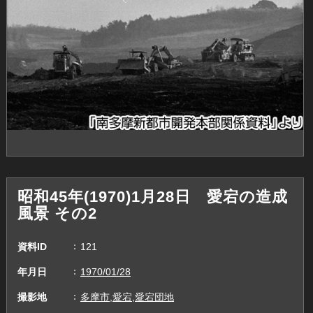
昭和45年(1970)1月28日 愛宕の造成
風景 その2
資料ID
121
年月日
1970/01/28
撮影地
多摩市,愛宕,愛宕団地