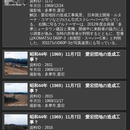
資料ID：1172
年月日：1969/12/24
撮影地：多摩市,愛宕
解説：愛宕地区の造成工事風景。 日本国土開発・ルタ
ーナ・コマツなどのけん引式スクレーパーが写ってい
る。 右隅に写るブルドーザーは、2012年度企画展「多
摩ニュータウン建設と重機」開催中に来館者の協力によ
り調査が進み、当時の所有者が判明するとともに、型番
はKOMATSU D60P-3（前期型・スーパーC車）と判明
した。 ID1171のD60P-3が写真遠景にも写っている。
昭和44年（1969）11月7日 愛宕団地の造成工
事？
資料ID：2811
年月日：1969/11/17
撮影地：多摩市,愛宕
昭和44年（1969）11月7日 愛宕団地の造成工
事？
資料ID：2815
年月日：1969/11/17
撮影地：多摩市,愛宕
昭和44年（1969）11月7日 愛宕団地の造成工
事？
資料ID：2816