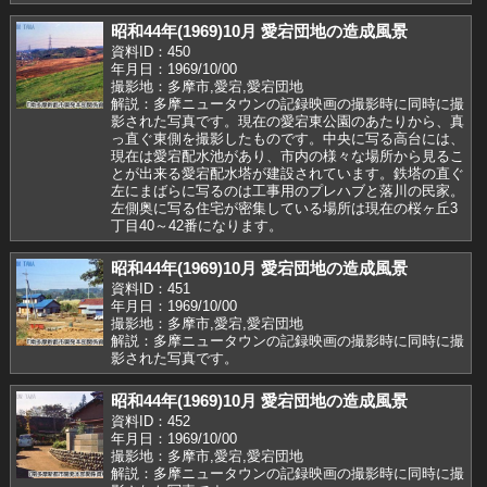
昭和44年(1969)10月 愛宕団地の造成風景
資料ID：450
年月日：1969/10/00
撮影地：多摩市,愛宕,愛宕団地
解説：多摩ニュータウンの記録映画の撮影時に同時に撮
影された写真です。現在の愛宕東公園のあたりから、真
っ直ぐ東側を撮影したものです。中央に写る高台には、
現在は愛宕配水池があり、市内の様々な場所から見るこ
とが出来る愛宕配水塔が建設されています。鉄塔の直ぐ
左にまばらに写るのは工事用のプレハブと落川の民家。
左側奥に写る住宅が密集している場所は現在の桜ヶ丘3
丁目40～42番になります。
昭和44年(1969)10月 愛宕団地の造成風景
資料ID：451
年月日：1969/10/00
撮影地：多摩市,愛宕,愛宕団地
解説：多摩ニュータウンの記録映画の撮影時に同時に撮
影された写真です。
昭和44年(1969)10月 愛宕団地の造成風景
資料ID：452
年月日：1969/10/00
撮影地：多摩市,愛宕,愛宕団地
解説：多摩ニュータウンの記録映画の撮影時に同時に撮