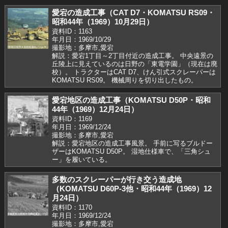
愛宕の造成工事（CAT D7・KOMATSU RS09・
昭和44年（1969）10月29日）
資料ID：1163
年月日：1969/10/29
撮影地：多摩市,愛宕
解説：愛宕1丁目～2丁目付近の造成工事。 中央遠景の
丘陵上に見えているのは日野の「東電学園」（現在は廃
校）。 トラクターはCAT D7、けん引式スクレーパーは
KOMATSU RS09。 機械周りを切り出したもの。
愛宕地区の造成工事（KOMATSU D50P・昭和
44年（1969）12月24日）
資料ID：1169
年月日：1969/12/24
撮影地：多摩市,愛宕
解説：愛宕地区の造成工事風景。 手前に写るブルドー
ザーはKOMATSU D50P。 湿地仕様車で、「三角シュ
ー」を履いている。
多数のスクレーパーが行き交う造成地
（KOMATSU D60P-3他・昭和44年（1969）12
月24日）
資料ID：1170
年月日：1969/12/24
撮影地：多摩市,愛宕