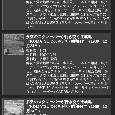
解説：愛宕地区の造成工事風景。 日本国土開発・ルタ
ーナ・コマツなどのけん引式スクレーパーが写ってい
る。 右隅に写るブルドーザーは、2012年度企画展「多
摩ニュータウン建設と重機」開催中に来館者の協力によ
り調査が進み、当時の所有者が判明するとともに、型番
はKOMATSU D60P-3（前期型・スーパーC車）と判明
した。
多数のスクレーパーが行き交う造成地
（KOMATSU D60P-3他・昭和44年（1969）12
月24日）
資料ID：1171
年月日：1969/12/24
撮影地：多摩市,愛宕
解説：愛宕地区の造成工事風景。 日本国土開発・ルタ
ーナ・コマツなどのけん引式スクレーパーが写ってい
る。 右隅に写るブルドーザーは、2012年度企画展「多
摩ニュータウン建設と重機」開催中に来館者の協力によ
り調査が進み、当時の所有者が判明するとともに、型番
はKOMATSU D60P-3（前期型・スーパーC車）と判明
した。 D60P-3付近の切り出し。奥に見えるリッパー付
きのブルドーザーはCAT D8と思われる。
多数のスクレーパーが行き交う造成地
（KOMATSU D60P-3他・昭和44年（1969）12
月24日）