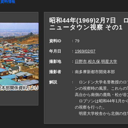
連資料情報
昭和44年(1969)2月7
ニュータウン視察 その1
資料ID
79
年月日
1969/02/07
撮影地
日野市,程久保,明星大学
撮影者
南多摩新都市開発本部
解説
ロンドン大学名誉教授のロ
ンの視察時の風景。これらの
高台から南側の鹿島・松が谷
ロブソンは昭和44年1月か
の視察を行った。
明星大学校舎から北側の住