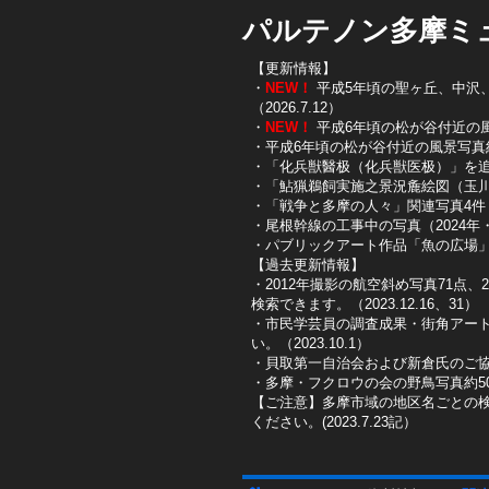
パルテノン多摩ミ
【更新情報】
・
NEW！
平成5年頃の聖ヶ丘、中沢、唐
（2026.7.12）
・
NEW！
平成6年頃の松が谷付近の風景写
・平成6年頃の松が谷付近の風景写真約10
・「化兵獣醫极（化兵獣医极）」を追加し
・「鮎猟鵜飼実施之景況麁絵図（玉川鮎
​・「戦争と多摩の人々」関連写真4件（
​・尾根幹線の工事中の写真（2024年・2
​・パブリックアート作品「魚の広場」を
【過去更新情報】
・2012年撮影の航空斜め写真71点、
検索できます。（2023.12.16、31）
​・市民学芸員の調査成果・街角アー
い。（2023.10.1）
・貝取第一自治会および新倉氏のご協
・多摩・フクロウの会の野鳥写真約50
【ご注意】多摩市域の地区名ごとの
ください。(2023.7.23記）