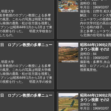
資料ID：81
年月日：1969/02/07
,明星大学
撮影地：日野市,程久
名誉教授のロブソン教授による多摩
解説： ロンドン大
の風景。これらの写真は明星大学構
ニュータウンの視察
ら南側の鹿島・松が谷方面を視察し
内や大学付近の高台
ブソンは昭和44年1月から3月まで東
ている時の様子。 ロ
の視察を行った。 明星大学校舎か
京と多摩ニュータウ
したもの。
ら北側の住宅街を撮
)2月7日 ロブソン教授の多摩ニュー
昭和44年(1969
タウン視察 その2
資料ID：84
年月日：1969/02/07
,明星大学
撮影地：多摩市,永山
名誉教授のロブソン教授による多摩
解説：ロブソンによ
の風景。これらの写真は明星大学構
視察風景他。
ら南側の鹿島・松が谷方面を視察し
ブソンは昭和44年1月から3月まで東
の視察を行った。 明星大学の校舎
)2月7日 ロブソン教授の多摩ニュー
昭和44年(1969
タウン視察 その2
資料ID：86
年月日：1969/02/07