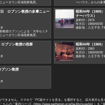
ニュータウン区域視察風景。
ーハウス」からの多
)2月7日 ロブソン教授の多摩ニュー
昭和44年（196
ナーハウス）
資料ID：2974
年月日：1969/00/00
柚木
撮影地：八王子市,下
誉教授ロブソンによる「大学セミナ
ニュータウン区域視察風景。
） ロブソン教授の視察
昭和44年（196
資料ID：2983
年月日：1969/00/00
柚木
撮影地：八王子市,下
）ロブソン教授
柚木
ができません。スマホで「PC版サイトを見る」を選択すると、拡大表示も見
こちらのご案内ページ]（
https://www.parthenon.or.jp/facility/syashin/
）をご