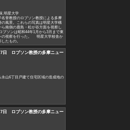
保,明星大学
学名誉教授のロブソン教授による多摩
時の風景。これらの写真は明星大学構
から南側の鹿島・松が谷方面を視察し
ブソンは昭和44年1月から3月まで東
ンの視察を行った。 明星大学校舎か
影したもの。
)2月7日 ロブソン教授の多摩ニュー
る永山6丁目戸建て住宅区域の造成地の
)2月7日 ロブソン教授の多摩ニュー