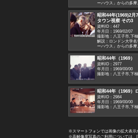
ーハウス」からの多摩
昭和44年(1969
タウン視察 その3
資料ID：447
年月日：1969/02/07
撮影地：八王子市,下
解説：ロンドン大学名
ーハウス」からの多摩
昭和44年（1969
資料ID：2977
年月日：1969/00/00
撮影地：八王子市,下
昭和44年（1969
資料ID：2984
年月日：1969/00/00
撮影地：八王子市,下
※スマートフォンでは画像の拡大表示
※高解像度写真のご利用については、[