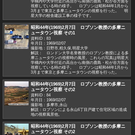
学構内や大学付近の高台から南側の鹿島・松が谷方面を
視察している時の様子。 ロブソンは昭和44年1月から
3月まで東京と多摩ニュータウンの視察を行った。 明
星大学の校舎建設工事の様子です。
昭和44年(1969)2月7日 ロブソン教授の多摩ニ
ュータウン視察 その1
資料ID：83
年月日：1969/02/07
撮影地：日野市,程久保,明星大学
解説： ロンドン大学名誉教授のロブソン教授による多
摩ニュータウンの視察時の風景。これらの写真は明星大
学構内や大学付近の高台から南側の鹿島・松が谷方面を
視察している時の様子。 ロブソンは昭和44年1月から
3月まで東京と多摩ニュータウンの視察を行った。
昭和44年(1969)2月7日 ロブソン教授の多摩ニ
ュータウン視察 その2
資料ID：84
年月日：1969/02/07
撮影地：多摩市,永山
解説：ロブソンによる永山6丁目戸建て住宅区域の造成
地の視察風景他。
昭和44年(1969)2月7日 ロブソン教授の多摩ニ
ュータウン視察 その2