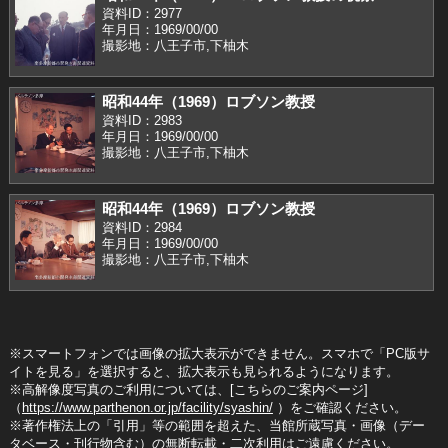
資料ID：2977
年月日：1969/00/00
撮影地：八王子市,下柚木
昭和44年（1969）ロブソン教授
資料ID：2983
年月日：1969/00/00
撮影地：八王子市,下柚木
昭和44年（1969）ロブソン教授
資料ID：2984
年月日：1969/00/00
撮影地：八王子市,下柚木
※スマートフォンでは画像の拡大表示ができません。スマホで「PC版サ
イトを見る」を選択すると、拡大表示も見られるようになります。
※高解像度写真のご利用については、[こちらのご案内ページ]
（
https://www.parthenon.or.jp/facility/syashin/
）をご確認ください。
※著作権法上の「引用」等の範囲を超えた、当館所蔵写真・画像（デー
タベース・刊行物含む）の無断転載・二次利用はご遠慮ください。