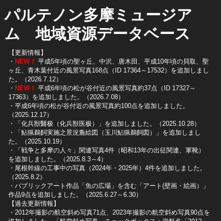
パルテノン多摩ミュージア
ム 地域資源データベース
【更新情報】
・
NEW！
平成5年頃の聖ヶ丘、中沢、唐木田、平成10年頃の貝取、聖
ヶ丘、青木葉付近の風景写真168点（ID 17364～17532）を追加しまし
た。（2026.7.12）
・
NEW！
平成6年頃の松が谷付近の風景写真約37点（ID 17327～
17363）を追加しました。（2026.7.08）
・平成6年頃の松が谷付近の風景写真約100点を追加しました。
（2025.12.17）
・「化兵獣醫极（化兵獣医极）」を追加しました。（2025.10.28）
・「鮎猟鵜飼実施之景況麁絵図（玉川鮎猟鵜飼図）」を追加しまし
た。（2025.10.19）
​・「戦争と多摩の人々」関連写真4件（昭和13年の出征関連、軍靴）
を追加しました。（2025.8.3～4）
​・尾根幹線の工事中の写真（2024年・2025年）4件を追加しました。
（2025.8.2）
​・パブリックアート作品「魚の広場」を含む「アート(壁画・絵画）」
作品9点を追加しました。（2025.6.27～6.30）
【過去更新情報】
・2012年撮影の航空斜め写真71点、2023年撮影の航空斜め写真90点を