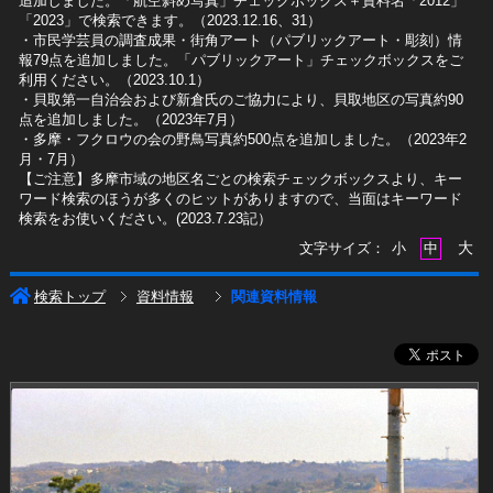
追加しました。「航空斜め写真」チェックボックス＋資料名「2012」
「2023」で検索できます。（2023.12.16、31）
​・市民学芸員の調査成果・街角アート（パブリックアート・彫刻）情
報79点を追加しました。「パブリックアート」チェックボックスをご
利用ください。（2023.10.1）
・貝取第一自治会および新倉氏のご協力により、貝取地区の写真約90
点を追加しました。（2023年7月）
・多摩・フクロウの会の野鳥写真約500点を追加しました。（2023年2
月・7月）
【ご注意】多摩市域の地区名ごとの検索チェックボックスより、キー
ワード検索のほうが多くのヒットがありますので、当面はキーワード
検索をお使いください。(2023.7.23記）
大
文字サイズ：
小
中
検索トップ
資料情報
関連資料情報