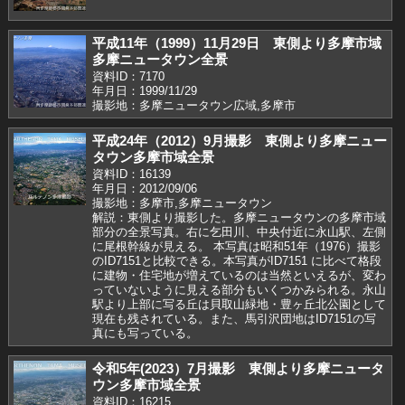
平成11年（1999）11月29日 東側より多摩市域
多摩ニュータウン全景
資料ID：7170
年月日：1999/11/29
撮影地：多摩ニュータウン広域,多摩市
平成24年（2012）9月撮影 東側より多摩ニュー
タウン多摩市域全景
資料ID：16139
年月日：2012/09/06
撮影地：多摩市,多摩ニュータウン
解説：東側より撮影した。多摩ニュータウンの多摩市域
部分の全景写真。右に乞田川、中央付近に永山駅、左側
に尾根幹線が見える。 本写真は昭和51年（1976）撮影
のID7151と比較できる。本写真がID7151 に比べて格段
に建物・住宅地が増えているのは当然といえるが、変わ
っていないように見える部分もいくつかみられる。永山
駅より上部に写る丘は貝取山緑地・豊ヶ丘北公園として
現在も残されている。また、馬引沢団地はID7151の写
真にも写っている。
令和5年(2023）7月撮影 東側より多摩ニュータ
ウン多摩市域全景
資料ID：16215