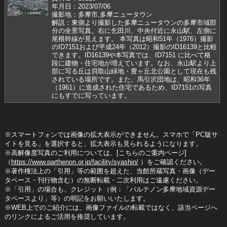
年月日：2023/07/06
撮影地：多摩市,多摩ニュータウン
解説：東側より撮影した多摩ニュータウンの多摩市域部
分の全景写真。右に乞田川、中央付近に永山駅、左側に
尾根幹線が見えます。 本写真は昭和51年（1976）撮影
のID7151および平成24年（2012）撮影のID16139と比較
できます。ID16139や本写真では、ID7151 に比べて格
段に建物・住宅地が増えています。なお、永山駅より上
部に写る丘は貝取山緑地・豊ヶ丘北公園として現在も残
されている場所です。また、馬引沢団地は、昭和36年
（1961）に造成された住宅であるため、ID7151の写真
にもすでに写っています。
※スマートフォンでは画像の拡大表示ができません。スマホで「PC版サ
イトを見る」を選択すると、拡大表示も見られるようになります。
※高解像度写真のご利用については、[こちらのご案内ページ]
（
https://www.parthenon.or.jp/facility/syashin/
）をご確認ください。
※著作権法上の「引用」等の範囲を超えた、当館所蔵写真・画像（デー
タベース・刊行物含む）の無断転載・二次利用はご遠慮ください。
※「引用」の場合も、クレジット（例：「パルテノン多摩地域資源デー
タベースより」等）の明記をお願いいたします。
※WEB上でのご紹介には、画像ファイルの転載ではなく、該当ページへ
のリンクによるご活用を推奨しています。