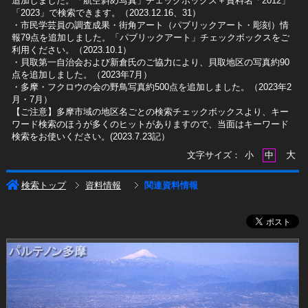
追加しました。「航空斜め写真」チェックボックス＋資料名「2012」
「2023」で検索できます。（2023.12.16、31）
​・市民学芸員の調査成果・街角アート（パブリックアート・彫刻）情
報79点を追加しました。「パブリックアート」チェックボックスをご
利用ください。（2023.10.1）
・貝取第一自治会および新倉氏のご協力により、貝取地区の写真約90
点を追加しました。（2023年7月）
・多摩・フクロウの会の野鳥写真約500点を追加しました。（2023年2
月・7月）
【ご注意】多摩市域の地区名ごとの検索チェックボックスより、キー
ワード検索のほうが多くのヒットがありますので、当面はキーワード
検索をお使いください。(2023.7.23記）
大
文字サイズ：
小
中
検索トップ
資料情報
関連資料情報