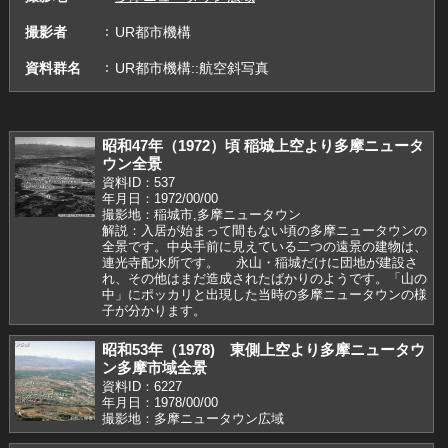
撮影者
UR都市機構
資料群名
UR都市機構::航空斜写真
昭和47年（1972）頃 稲城上空より多摩ニュータ
ウン全景
資料ID：537
年月日：1972/00/00
撮影地：稲城市,多摩ニュータウン
解説：入居が始まって間もない頃の多摩ニュータウンの
全景です。中央手前に見えている二つの遠景の建物は、
連光寺配水所です。 永山・稲城だけに団地が建設さ
れ、その他はまだ造成されたばかりのようです。「山の
中」にポッカリと出現した当時の多摩ニュータウンの様
子が分かります。
昭和53年（1978) 東側上空より多摩ニュータウ
ン多摩市域全景
資料ID：6227
年月日：1978/00/00
撮影地：多摩ニュータウン広域