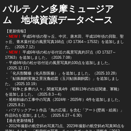
パルテノン多摩ミュージア
ム 地域資源データベース
【更新情報】
・
NEW！
平成5年頃の聖ヶ丘、中沢、唐木田、平成10年頃の貝取、聖
ヶ丘、青木葉付近の風景写真168点（ID 17364～17532）を追加しまし
た。（2026.7.12）
・
NEW！
平成6年頃の松が谷付近の風景写真約37点（ID 17327～
17363）を追加しました。（2026.7.08）
・平成6年頃の松が谷付近の風景写真約100点を追加しました。
（2025.12.17）
・「化兵獣醫极（化兵獣医极）」を追加しました。（2025.10.28）
・「鮎猟鵜飼実施之景況麁絵図（玉川鮎猟鵜飼図）」を追加しまし
た。（2025.10.19）
​・「戦争と多摩の人々」関連写真4件（昭和13年の出征関連、軍靴）
を追加しました。（2025.8.3～4）
​・尾根幹線の工事中の写真（2024年・2025年）4件を追加しました。
（2025.8.2）
​・パブリックアート作品「魚の広場」を含む「アート(壁画・絵画）」
作品9点を追加しました。（2025.6.27～6.30）
【過去更新情報】
・2012年撮影の航空斜め写真71点、2023年撮影の航空斜め写真90点を