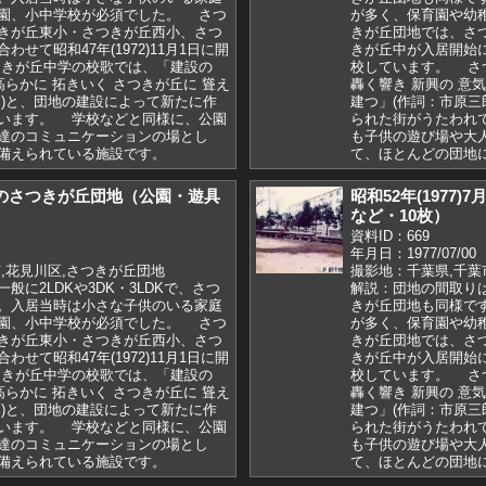
園、小中学校が必須でした。 さつ
が多く、保育園や幼
きが丘東小・さつきが丘西小、さつ
きが丘団地では、さ
せて昭和47年(1972)11月1日に開
きが丘中が入居開始に合
きが丘中学の校歌では、「建設の
校しています。 さ
高らかに 拓きいく さつきが丘に 聳え
轟く響き 新興の 意
郎)と、団地の建設によって新たに作
建つ」(作詞：市原三
います。 学校などと同様に、公園
られた街がうたわれ
達のコミュニケーションの場とし
も子供の遊び場や大
備えられている施設です。
て、ほとんどの団地
)7月のさつきが丘団地（公園・遊具
昭和52年(1977
など・10枚）
資料ID：669
年月日：1977/07/00
,花見川区,さつきが丘団地
撮影地：千葉県,千葉
般に2LDKや3DK・3LDKで、さつ
解説：団地の間取りは一
。入居当時は小さな子供のいる家庭
きが丘団地も同様で
園、小中学校が必須でした。 さつ
が多く、保育園や幼
きが丘東小・さつきが丘西小、さつ
きが丘団地では、さ
せて昭和47年(1972)11月1日に開
きが丘中が入居開始に合
きが丘中学の校歌では、「建設の
校しています。 さ
高らかに 拓きいく さつきが丘に 聳え
轟く響き 新興の 意
郎)と、団地の建設によって新たに作
建つ」(作詞：市原三
います。 学校などと同様に、公園
られた街がうたわれ
達のコミュニケーションの場とし
も子供の遊び場や大
備えられている施設です。
て、ほとんどの団地