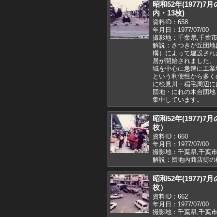
昭和52年(1977)
内・13枚)
資料ID：658
年月日：1977/07/00
撮影地：千葉県,千葉市
解説：さつきが丘団地
構）によって建設された
居が開始されました。
域を中心に急速に工業
という利便性から多く
に検見川・稲毛周辺に
団地・にれの木台団地
集中しています。
昭和52年(1977
枚）
資料ID：660
年月日：1977/07/00
撮影地：千葉県,千葉市
解説：団地内商店街の
昭和52年(1977
枚）
資料ID：662
年月日：1977/07/00
撮影地：千葉県,千葉市