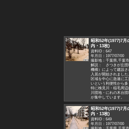
昭和52年(1977)
内・13枚)
資料ID：647
年月日：1977/07/00
撮影地：千葉県,千葉市
解説： さつきが丘団
機構）によって建設され
入居が開始されました
区域を中心に急速に工
いという利便性から
特に検見川・稲毛周辺
川団地・にれの木台団
が集中しています。
昭和52年(1977)
内・13枚)
資料ID：649
年月日：1977/07/00
撮影地：千葉県,千葉市