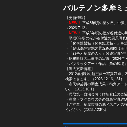
パルテノン多摩ミ
【更新情報】
・
NEW！
平成5年頃の聖ヶ丘、中沢、唐
（2026.7.12）
・
NEW！
平成6年頃の松が谷付近の風景写
・平成6年頃の松が谷付近の風景写真約10
・「化兵獣醫极（化兵獣医极）」を追加し
・「鮎猟鵜飼実施之景況麁絵図（玉川鮎
​・「戦争と多摩の人々」関連写真4件（
​・尾根幹線の工事中の写真（2024年・2
​・パブリックアート作品「魚の広場」を
【過去更新情報】
・2012年撮影の航空斜め写真71点、
検索できます。（2023.12.16、31）
​・市民学芸員の調査成果・街角アー
い。（2023.10.1）
・貝取第一自治会および新倉氏のご協
・多摩・フクロウの会の野鳥写真約50
【ご注意】多摩市域の地区名ごとの
ください。(2023.7.23記）