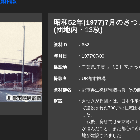
連資料情報
昭和52年(1977)7月の
(団地内・13枚)
資料ID
652
年月日
1977/07/00
撮影地
千葉県,千葉市,花見川区,さ
撮影者
UR都市機構
資料群名
都市再生機構寄贈写真::その
解説
さつきが丘団地は、日本住宅
て建設された700戸の住宅団
した。
戦後、房総では東京湾に面
が進んだこと、また都心に近
地が建設されました。