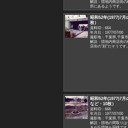
解説：団地内商店街の
所にあるようです。
昭和52年(1977
枚）
資料ID：664
年月日：1977/07/00
撮影地：千葉県,千葉市
解説：団地内商店街の
店街の"顔"だそうです
昭和52年(1977
など・10枚）
資料ID：666
年月日：1977/07/00
撮影地：千葉県,千葉市
解説：団地の間取りは一
きが丘団地も同様です