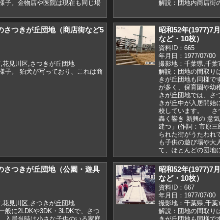
様子。金物店や医院は現在も同じ場
解説：団地内商店街
)7月のさつきが丘団地（商店街など5
昭和52年(1977
など・10枚）
資料ID：665
年月日：1977/07/00
,花見川区,さつきが丘団地
撮影地：千葉県,千葉
様子。 狛犬が写っており、これは商
解説：団地の間取りは一
。
きが丘団地も同様で
が多く、保育園や幼
きが丘団地では、さ
きが丘中が入居開始に合
校しています。 さ
轟く響き 新興の 意
建つ」(作詞：市原三
られた街がうたわれ
も子供の遊び場や大
て、ほとんどの団地
)7月のさつきが丘団地（公園・遊具
昭和52年(1977
など・10枚）
資料ID：667
年月日：1977/07/00
,花見川区,さつきが丘団地
撮影地：千葉県,千葉
般に2LDKや3DK・3LDKで、さつ
解説：団地の間取りは一
。入居当時は小さな子供のいる家庭
きが丘団地も同様で