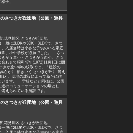
の様子。
)7月のさつきが丘団地（公園・遊具
市,花見川区,さつきが丘団地
般に2LDKや3DK・3LDKで、さつ
す。入居当時は小さな子供のいる家庭
稚園、小中学校が必須でした。 さつ
つきが丘東小・さつきが丘西小、さつ
わせて昭和47年(1972)11月1日に開
つきが丘中学の校歌では、「建設の
気高らかに 拓きいく さつきが丘に 聳え
郎)と、団地の建設によって新たに作
ています。 学校などと同様に、公園
人達のコミュニケーションの場とし
に備えられている施設です。
)7月のさつきが丘団地（公園・遊具
市,花見川区,さつきが丘団地
般に2LDKや3DK・3LDKで、さつ
す。入居当時は小さな子供のいる家庭