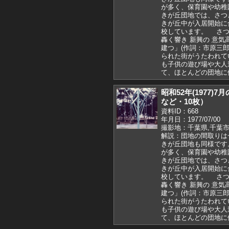
が多く、保育園や幼稚
きが丘団地では、さつ
きが丘中が入居開始に合わ
校しています。 さつ
轟く響き 新興の 意気
建つ」(作詞：市原三
られた街がうたわれて
も子供の遊び場や大人
て、ほとんどの団地に
昭和52年(1977
など・10枚）
資料ID：668
年月日：1977/07/00
撮影地：千葉県,千葉市
解説：団地の間取りは一
きが丘団地も同様です
が多く、保育園や幼稚
きが丘団地では、さつ
きが丘中が入居開始に合わ
校しています。 さつ
轟く響き 新興の 意気
建つ」(作詞：市原三
られた街がうたわれて
も子供の遊び場や大人
て、ほとんどの団地に