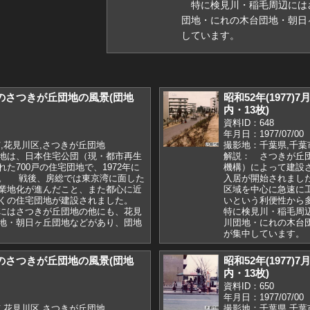
特に検見川・稲毛周辺には
団地・にれの木台団地・朝日
しています。
7月のさつきが丘団地の風景(団地
昭和52年(1977
内・13枚)
資料ID：648
年月日：1977/07/00
,花見川区,さつきが丘団地
撮影地：千葉県,千葉
地は、日本住宅公団（現・都市再生
解説： さつきが丘
た700戸の住宅団地で、1972年に
機構）によって建設さ
。 戦後、房総では東京湾に面した
入居が開始されまし
業地化が進んだこと、また都心に近
区域を中心に急速に
多くの住宅団地が建設されました。
いという利便性から
にはさつきが丘団地の他にも、花見
特に検見川・稲毛周
地・朝日ヶ丘団地などがあり、団地
川団地・にれの木台
が集中しています。
7月のさつきが丘団地の風景(団地
昭和52年(1977
内・13枚)
資料ID：650
年月日：1977/07/00
,花見川区,さつきが丘団地
撮影地：千葉県,千葉