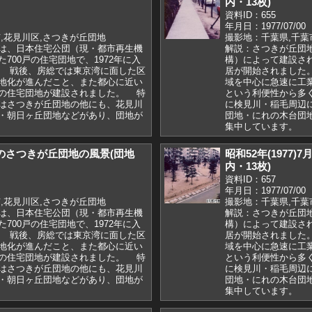
内・13枚)
資料ID：655
年月日：1977/07/00
,花見川区,さつきが丘団地
撮影地：千葉県,千葉
は、日本住宅公団（現・都市再生機
解説：さつきが丘団
700戸の住宅団地で、1972年に入
構）によって建設され
 戦後、房総では東京湾に面した区
居が開始されました
地化が進んだこと、また都心に近い
域を中心に急速に工
の住宅団地が建設されました。 特
という利便性から多
はさつきが丘団地の他にも、花見川
に検見川・稲毛周辺
・朝日ヶ丘団地などがあり、団地が
団地・にれの木台団
集中しています。
7月のさつきが丘団地の風景(団地
昭和52年(1977
内・13枚)
資料ID：657
年月日：1977/07/00
,花見川区,さつきが丘団地
撮影地：千葉県,千葉
は、日本住宅公団（現・都市再生機
解説：さつきが丘団
700戸の住宅団地で、1972年に入
構）によって建設され
 戦後、房総では東京湾に面した区
居が開始されました
地化が進んだこと、また都心に近い
域を中心に急速に工
の住宅団地が建設されました。 特
という利便性から多
はさつきが丘団地の他にも、花見川
に検見川・稲毛周辺
・朝日ヶ丘団地などがあり、団地が
団地・にれの木台団
集中しています。