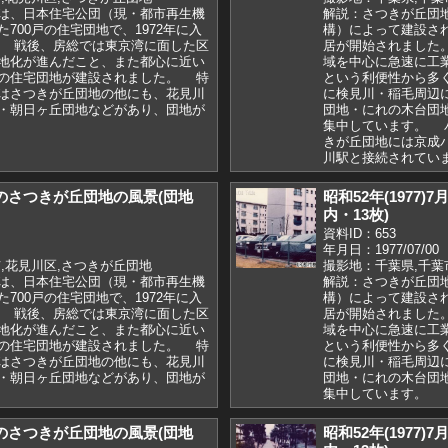
は、日本住宅公団（現・都市再生機
解説：さつきが丘団
700戸の住宅団地で、1972年に入
構）によって建設され
 戦後、房総では東京湾に面した区
居が開始されました
地化が進んだこと、また都心に近い
域を中心に急速に工
の住宅団地が建設されました。 特
という利便性から多
はさつきが丘団地の他にも、花見川
に検見川・稲毛周辺
・朝日ヶ丘団地などがあり、団地が
団地・にれの木台団
集中しています。 
きが丘団地には京成
川駅と接続されてい
7月のさつきが丘団地の風景(団地
昭和52年(1977
内・13枚)
資料ID：653
年月日：1977/07/00
,花見川区,さつきが丘団地
撮影地：千葉県,千葉
は、日本住宅公団（現・都市再生機
解説：さつきが丘団
700戸の住宅団地で、1972年に入
構）によって建設され
 戦後、房総では東京湾に面した区
居が開始されました
地化が進んだこと、また都心に近い
域を中心に急速に工
の住宅団地が建設されました。 特
という利便性から多
はさつきが丘団地の他にも、花見川
に検見川・稲毛周辺
・朝日ヶ丘団地などがあり、団地が
団地・にれの木台団
集中しています。
7月のさつきが丘団地の風景(団地
昭和52年(1977