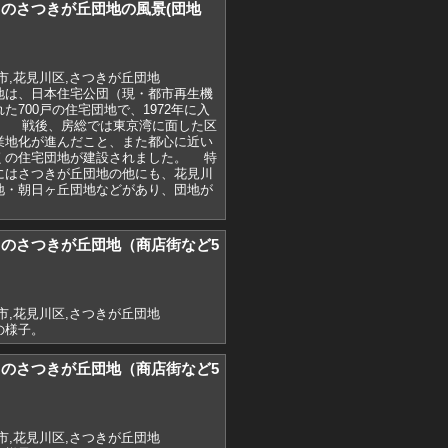
)7月のさつきが丘団地の風景(団地
市,花見川区,さつきが丘団地
地は、日本住宅公団（現・都市再生機
た700戸の住宅団地で、1972年に入
。 戦後、房総では東京湾に面した区
業地化が進んだこと、また都心に近い
くの住宅団地が建設されました。 特
にはさつきが丘団地の他にも、花見川
地・朝日ヶ丘団地などがあり、団地が
)7月のさつきが丘団地（商店街など5
市,花見川区,さつきが丘団地
の様子。
)7月のさつきが丘団地（商店街など5
市,花見川区,さつきが丘団地