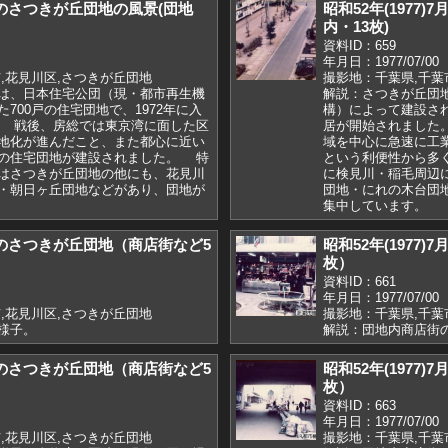
7月のさつきが丘団地の風景(団地
昭和52年(1977
内・13枚)
資料ID：659
年月日：1977/07/00
,花見川区,さつきが丘団地
撮影地：千葉県,千葉
は、日本住宅公団（現・都市再生機
解説：さつきが丘団
700戸の住宅団地で、1972年に入
構）によって建設され
 戦後、房総では東京湾に面した区
居が開始されました
地化が進んだこと、また都心に近い
域を中心に急速に工
の住宅団地が建設されました。 特
という利便性から多
はさつきが丘団地の他にも、花見川
に検見川・稲毛周辺
・朝日ヶ丘団地などがあり、団地が
団地・にれの木台団
集中しています。
)7月のさつきが丘団地（商店街など5
昭和52年(1977
枚）
資料ID：661
年月日：1977/07/00
,花見川区,さつきが丘団地
撮影地：千葉県,千葉
様子。
解説：団地内商店街
)7月のさつきが丘団地（商店街など5
昭和52年(1977
枚）
資料ID：663
年月日：1977/07/00
,花見川区,さつきが丘団地
撮影地：千葉県,千葉