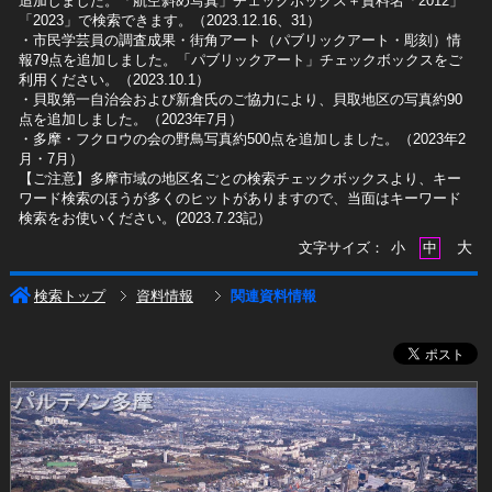
追加しました。「航空斜め写真」チェックボックス＋資料名「2012」
「2023」で検索できます。（2023.12.16、31）
​・市民学芸員の調査成果・街角アート（パブリックアート・彫刻）情
報79点を追加しました。「パブリックアート」チェックボックスをご
利用ください。（2023.10.1）
・貝取第一自治会および新倉氏のご協力により、貝取地区の写真約90
点を追加しました。（2023年7月）
・多摩・フクロウの会の野鳥写真約500点を追加しました。（2023年2
月・7月）
【ご注意】多摩市域の地区名ごとの検索チェックボックスより、キー
ワード検索のほうが多くのヒットがありますので、当面はキーワード
検索をお使いください。(2023.7.23記）
大
文字サイズ：
小
中
検索トップ
資料情報
関連資料情報