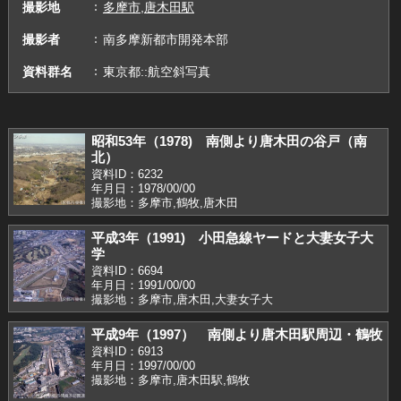
撮影地
多摩市,唐木田駅
撮影者
南多摩新都市開発本部
資料群名
東京都::航空斜写真
昭和53年（1978) 南側より唐木田の谷戸（南
北）
資料ID：6232
年月日：1978/00/00
撮影地：多摩市,鶴牧,唐木田
平成3年（1991) 小田急線ヤードと大妻女子大
学
資料ID：6694
年月日：1991/00/00
撮影地：多摩市,唐木田,大妻女子大
平成9年（1997） 南側より唐木田駅周辺・鶴牧
資料ID：6913
年月日：1997/00/00
撮影地：多摩市,唐木田駅,鶴牧