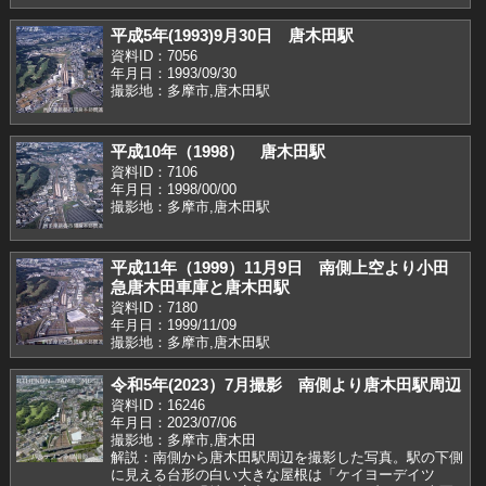
平成5年(1993)9月30日 唐木田駅
資料ID：7056
年月日：1993/09/30
撮影地：多摩市,唐木田駅
平成10年（1998） 唐木田駅
資料ID：7106
年月日：1998/00/00
撮影地：多摩市,唐木田駅
平成11年（1999）11月9日 南側上空より小田
急唐木田車庫と唐木田駅
資料ID：7180
年月日：1999/11/09
撮影地：多摩市,唐木田駅
令和5年(2023）7月撮影 南側より唐木田駅周辺
資料ID：16246
年月日：2023/07/06
撮影地：多摩市,唐木田
解説：南側から唐木田駅周辺を撮影した写真。駅の下側
に見える台形の白い大きな屋根は「ケイヨーデイツ