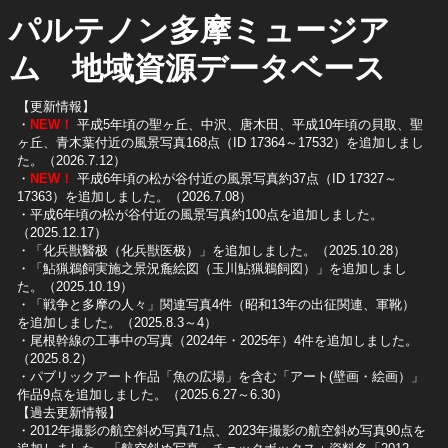
パルテノン多摩ミュージア
ム 地域資源データベース
【更新情報】
・
NEW！
平成5年頃の聖ヶ丘、中沢、唐木田、平成10年頃の貝取、聖
ヶ丘、青木葉付近の風景写真168点（ID 17364～17532）を追加しまし
た。（2026.7.12）
・
NEW！
平成6年頃の松が谷付近の風景写真約37点（ID 17327～
17363）を追加しました。（2026.7.08）
・平成6年頃の松が谷付近の風景写真約100点を追加しました。
（2025.12.17）
・「化兵獣醫极（化兵獣医极）」を追加しました。（2025.10.28）
・「鮎猟鵜飼実施之景況麁絵図（玉川鮎猟鵜飼図）」を追加しまし
た。（2025.10.19）
​・「戦争と多摩の人々」関連写真4件（昭和13年の出征関連、軍靴）
を追加しました。（2025.8.3～4）
​・尾根幹線の工事中の写真（2024年・2025年）4件を追加しました。
（2025.8.2）
​・パブリックアート作品「魚の広場」を含む「アート(壁画・絵画）」
作品9点を追加しました。（2025.6.27～6.30）
【過去更新情報】
・2012年撮影の航空斜め写真71点、2023年撮影の航空斜め写真90点を