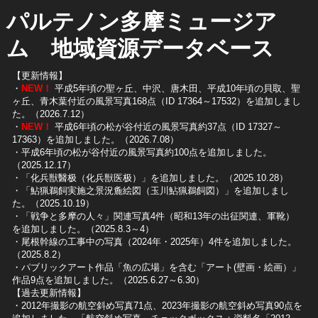
パルテノン多摩ミュージア
ム 地域資源データベース
【更新情報】
・
NEW！
平成5年頃の聖ヶ丘、中沢、唐木田、平成10年頃の貝取、聖
ヶ丘、青木葉付近の風景写真168点（ID 17364～17532）を追加しまし
た。（2026.7.12）
・
NEW！
平成6年頃の松が谷付近の風景写真約37点（ID 17327～
17363）を追加しました。（2026.7.08）
・平成6年頃の松が谷付近の風景写真約100点を追加しました。
（2025.12.17）
・「化兵獣醫极（化兵獣医极）」を追加しました。（2025.10.28）
・「鮎猟鵜飼実施之景況麁絵図（玉川鮎猟鵜飼図）」を追加しまし
た。（2025.10.19）
​・「戦争と多摩の人々」関連写真4件（昭和13年の出征関連、軍靴）
を追加しました。（2025.8.3～4）
​・尾根幹線の工事中の写真（2024年・2025年）4件を追加しました。
（2025.8.2）
​・パブリックアート作品「魚の広場」を含む「アート(壁画・絵画）」
作品9点を追加しました。（2025.6.27～6.30）
【過去更新情報】
・2012年撮影の航空斜め写真71点、2023年撮影の航空斜め写真90点を