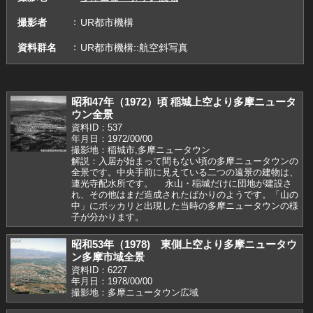
撮影者
UR都市機構
資料群名
UR都市機構::航空斜写真
昭和47年（1972）頃 稲城上空より多摩ニュータ
ウン全景
資料ID：537
年月日：1972/00/00
撮影地：稲城市,多摩ニュータウン
解説：入居が始まって間もない頃の多摩ニュータウンの
全景です。中央手前に見えている二つの遠景の建物は、
連光寺配水所です。 永山・稲城だけに団地が建設さ
れ、その他はまだ造成されたばかりのようです。「山の
中」にポッカリと出現した当時の多摩ニュータウンの様
子が分かります。
昭和53年（1978) 東側上空より多摩ニュータウ
ン多摩市域全景
資料ID：6227
年月日：1978/00/00
撮影地：多摩ニュータウン広域