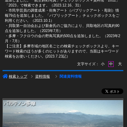
追加しました。「航空斜め写真」チェックボックス＋資料名「2012」
「2023」で検索できます。（2023.12.16、31）
​・市民学芸員の調査成果・街角アート（パブリックアート・彫刻）情
報79点を追加しました。「パブリックアート」チェックボックスをご
利用ください。（2023.10.1）
・貝取第一自治会および新倉氏のご協力により、貝取地区の写真約90
点を追加しました。（2023年7月）
・多摩・フクロウの会の野鳥写真約500点を追加しました。（2023年2
月・7月）
【ご注意】多摩市域の地区名ごとの検索チェックボックスより、キー
ワード検索のほうが多くのヒットがありますので、当面はキーワード
検索をお使いください。(2023.7.23記）
大
文字サイズ：
小
中
検索トップ
資料情報
関連資料情報