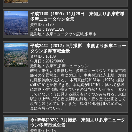
平成11年（1999）11月29日 東側より多摩市域
多摩ニュータウン全景
資料ID：7170
年月日：1999/11/29
撮影地：多摩ニュータウン広域,多摩市
平成24年（2012）9月撮影 東側より多摩ニュー
タウン多摩市域全景
資料ID：16139
年月日：2012/09/06
撮影地：多摩市,多摩ニュータウン
解説：東側より撮影した。多摩ニュータウンの多摩市域
部分の全景写真。右に乞田川、中央付近に永山駅、左側
に尾根幹線が見える。 本写真は昭和51年（1976）撮影
のID7151と比較できる。本写真がID7151 に比べて格段
に建物・住宅地が増えているのは当然といえるが、変わ
っていないように見える部分もいくつかみられる。永山
駅より上部に写る丘は貝取山緑地・豊ヶ丘北公園として
現在も残されている。また、馬引沢団地はID7151の写
真にも写っている。
令和5年(2023）7月撮影 東側より多摩ニュータ
ウン多摩市域全景
資料ID：16215