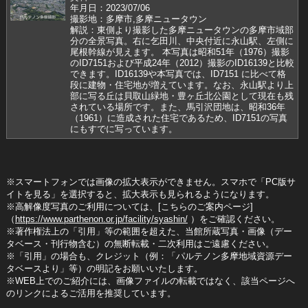
年月日：2023/07/06
撮影地：多摩市,多摩ニュータウン
解説：東側より撮影した多摩ニュータウンの多摩市域部
分の全景写真。右に乞田川、中央付近に永山駅、左側に
尾根幹線が見えます。 本写真は昭和51年（1976）撮影
のID7151および平成24年（2012）撮影のID16139と比較
できます。ID16139や本写真では、ID7151 に比べて格
段に建物・住宅地が増えています。なお、永山駅より上
部に写る丘は貝取山緑地・豊ヶ丘北公園として現在も残
されている場所です。また、馬引沢団地は、昭和36年
（1961）に造成された住宅であるため、ID7151の写真
にもすでに写っています。
※スマートフォンでは画像の拡大表示ができません。スマホで「PC版サ
イトを見る」を選択すると、拡大表示も見られるようになります。
※高解像度写真のご利用については、[こちらのご案内ページ]
（
https://www.parthenon.or.jp/facility/syashin/
）をご確認ください。
※著作権法上の「引用」等の範囲を超えた、当館所蔵写真・画像（デー
タベース・刊行物含む）の無断転載・二次利用はご遠慮ください。
※「引用」の場合も、クレジット（例：「パルテノン多摩地域資源デー
タベースより」等）の明記をお願いいたします。
※WEB上でのご紹介には、画像ファイルの転載ではなく、該当ページへ
のリンクによるご活用を推奨しています。