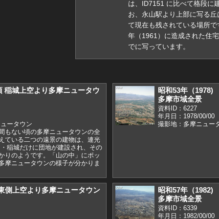
は、ID7151 に比べて格
お、永山駅より上部に写る丘
て現在も残されている場所で
年（1961）に造成された住宅
でに写っています。
）頃 稲城上空より多摩ニュータウ
昭和53年（197
多摩市域全景
資料ID：6227
年月日：1978/00/00
ニュータウン
撮影地：多摩ニュー
間もない頃の多摩ニュータウンの全
えている二つの遠景の建物は、連光
・稲城だけに団地が建設され、その
かりのようです。「山の中」にポッ
多摩ニュータウンの様子が分かりま
) 東側上空より多摩ニュータウン
昭和57年（198
多摩市域全景
資料ID：6339
年月日：1982/00/00