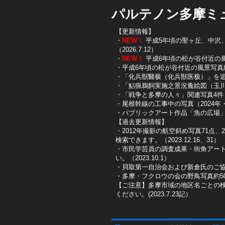
パルテノン多摩ミ
【更新情報】
・
NEW！
平成5年頃の聖ヶ丘、中沢、唐
（2026.7.12）
・
NEW！
平成6年頃の松が谷付近の風景写
・平成6年頃の松が谷付近の風景写真約10
・「化兵獣醫极（化兵獣医极）」を追加し
・「鮎猟鵜飼実施之景況麁絵図（玉川鮎
​・「戦争と多摩の人々」関連写真4件（
​・尾根幹線の工事中の写真（2024年・2
​・パブリックアート作品「魚の広場」を
【過去更新情報】
・2012年撮影の航空斜め写真71点、
検索できます。（2023.12.16、31）
​・市民学芸員の調査成果・街角アー
い。（2023.10.1）
・貝取第一自治会および新倉氏のご協
・多摩・フクロウの会の野鳥写真約50
【ご注意】多摩市域の地区名ごとの
ください。(2023.7.23記）