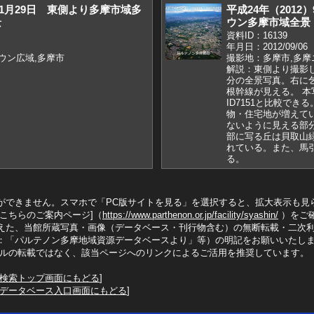
）11月29日 東側より多摩市域多
平成24年（201
景
ウン多摩市域全景
資料ID：16139
年月日：2012/09/06
ウン広域,多摩市
撮影地：多摩市,多摩
解説：東側より撮影
分の全景写真。右に
根幹線が見える。 本写
ID7151と比較できる
物・住宅地が増えて
ないように見える部
部に写る丘は貝取山
れている。また、馬引
る。
ができません。スマホで「PC版サイトを見る」を選択すると、拡大表示も見
こちらのご案内ページ]（
https://www.parthenon.or.jp/facility/syashin/
）をご
えた、当館所蔵写真・画像（データベース・刊行物含む）の無断転載・二次
：「パルテノン多摩地域資源データベースより」等）の明記をお願いいたし
イルの転載ではなく、該当ページへのリンクによるご活用を推奨しています。
検索トップ画面にもどる
]
データベース入口画面にもどる
]