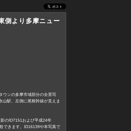
影 東側より多摩ニュー
タウンの多摩市域部分の全景写
永山駅、左側に尾根幹線が見えま
影のID7151および平成24年
比較できます。ID16139や本写真で