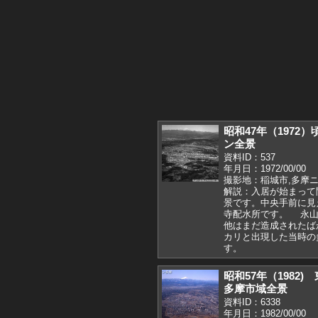
昭和47年（1972
ン全景
資料ID：537
年月日：1972/00/00
撮影地：稲城市,多摩
解説：入居が始まって
景です。中央手前に見
寺配水所です。 永山
他はまだ造成されたば
カリと出現した当時の
す。
昭和57年（1982
多摩市域全景
資料ID：6338
年月日：1982/00/00