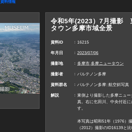
連資料情報
令和5年(2023）7月撮
タウン多摩市域全景
資料ID
16215
年月日
2023/07/06
撮影地
多摩市,多摩ニュータウン
撮影者
パルテノン多摩
資料群名
パルテノン多摩::航空斜写真
解説
東側より撮影した多摩ニュー
真。右に乞田川、中央付近に
す。
本写真は昭和51年（1976）撮
（2012）撮影のID16139と