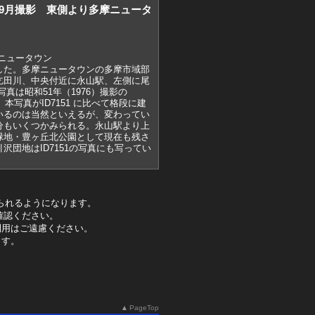
2）9月撮影 東側より多摩ニュータ
ニュータウン
した。多摩ニュータウンの多摩市域部
乞田川、中央付近に永山駅、左側に尾
真は昭和51年（1976）撮影の
。本写真がID7151 に比べて格段に建
いるのは当然といえるが、変わってい
分もいくつかみられる。永山駅より上
緑地・豊ヶ丘北公園として現在も残さ
沢団地はID7151の写真にも写ってい
られるようになります。
確認ください。
利用はご遠慮ください。
ます。
PageTop