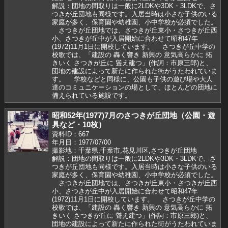
解説：団地の間取りは一般に2LDKや3DK・3LDKで、さ
つきが丘団地も同様です。入居当時は小さな子供のいる
家庭が多く、保育園や幼稚園、小中学校が必須でした。
さつきが丘団地では、さつきが丘東小・さつきが丘西
小、さつきが丘中が入居開始に合わせて昭和47年
(1972)11月1日に開校しています。 さつきが丘中学の
校歌では、「建設の 轟く響き 新興の 意気高らかに 拓
きいく さつきが丘に 聳え建つ」(作詞：市原三郎)と、
団地の建設によって新たに作られた街がうたわれていま
す。 学校などと同様に、公園も子供の遊び場や大人
達のコミュニケーションの場として、ほとんどの団地に
備えられている施設です。
昭和52年(1977)7月のさつきが丘団地（公園・遊
具など・10枚）
資料ID：667
年月日：1977/07/00
撮影地：千葉県,千葉市,花見川区,さつきが丘団地
解説：団地の間取りは一般に2LDKや3DK・3LDKで、さ
つきが丘団地も同様です。入居当時は小さな子供のいる
家庭が多く、保育園や幼稚園、小中学校が必須でした。
さつきが丘団地では、さつきが丘東小・さつきが丘西
小、さつきが丘中が入居開始に合わせて昭和47年
(1972)11月1日に開校しています。 さつきが丘中学の
校歌では、「建設の 轟く響き 新興の 意気高らかに 拓
きいく さつきが丘に 聳え建つ」(作詞：市原三郎)と、
団地の建設によって新たに作られた街がうたわれていま