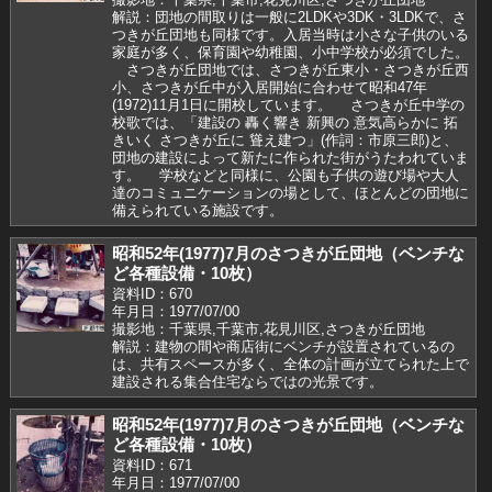
解説：団地の間取りは一般に2LDKや3DK・3LDKで、さ
つきが丘団地も同様です。入居当時は小さな子供のいる
家庭が多く、保育園や幼稚園、小中学校が必須でした。
さつきが丘団地では、さつきが丘東小・さつきが丘西
小、さつきが丘中が入居開始に合わせて昭和47年
(1972)11月1日に開校しています。 さつきが丘中学の
校歌では、「建設の 轟く響き 新興の 意気高らかに 拓
きいく さつきが丘に 聳え建つ」(作詞：市原三郎)と、
団地の建設によって新たに作られた街がうたわれていま
す。 学校などと同様に、公園も子供の遊び場や大人
達のコミュニケーションの場として、ほとんどの団地に
備えられている施設です。
昭和52年(1977)7月のさつきが丘団地（ベンチな
ど各種設備・10枚）
資料ID：670
年月日：1977/07/00
撮影地：千葉県,千葉市,花見川区,さつきが丘団地
解説：建物の間や商店街にベンチが設置されているの
は、共有スペースが多く、全体の計画が立てられた上で
建設される集合住宅ならではの光景です。
昭和52年(1977)7月のさつきが丘団地（ベンチな
ど各種設備・10枚）
資料ID：671
年月日：1977/07/00