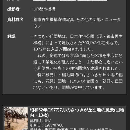
撮影者
UR都市機構
資料群名
都市再生機構寄贈写真::その他の団地・ニュータ
ウン
解説
さつきが丘団地は、日本住宅公団（現・都市再生
機構）によって建設された700戸の住宅団地で、
1972年に入居が開始されました。
戦後、房総では東京湾に面した区域を中心に急
速に工業地化が進んだこと、また都心に近いとい
う利便性から多くの住宅団地が建設されました。
特に検見川・稲毛周辺にはさつきが丘団地の他
にも、花見川団地・にれの木台団地・朝日ヶ丘団
地などがあり、団地が集中しています。
昭和52年(1977)7月のさつきが丘団地の風景(団地
内・13枚)
資料ID：647
年月日：1977/07/00
撮影地：千葉県,千葉市,花見川区,さつきが丘団地