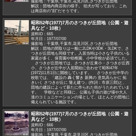
撮影地：千葉県,千葉市,花見川区,さつきが丘団地
解説：団地内商店街の様子。 狛犬が写っており、これ
は商店街の"顔"だそうです。
昭和52年(1977)7月のさつきが丘団地（公園・遊
具など・10枚）
資料ID：665
年月日：1977/07/00
撮影地：千葉県,千葉市,花見川区,さつきが丘団地
解説：団地の間取りは一般に2LDKや3DK・3LDKで、さ
つきが丘団地も同様です。入居当時は小さな子供のいる
家庭が多く、保育園や幼稚園、小中学校が必須でした。
さつきが丘団地では、さつきが丘東小・さつきが丘西
小、さつきが丘中が入居開始に合わせて昭和47年
(1972)11月1日に開校しています。 さつきが丘中学の
校歌では、「建設の 轟く響き 新興の 意気高らかに 拓
きいく さつきが丘に 聳え建つ」(作詞：市原三郎)と、
団地の建設によって新たに作られた街がうたわれていま
す。 学校などと同様に、公園も子供の遊び場や大人
達のコミュニケーションの場として、ほとんどの団地に
備えられている施設です。
昭和52年(1977)7月のさつきが丘団地（公園・遊
具など・10枚）
資料ID：666
年月日：1977/07/00
撮影地：千葉県,千葉市,花見川区,さつきが丘団地