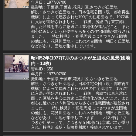
年月日：1977/07/00
撮影地：千葉県,千葉市,花見川区,さつきが丘団地
解説：さつきが丘団地は、日本住宅公団（現・都市再生
機構）によって建設された700戸の住宅団地で、1972年
に入居が開始されました。 戦後、房総では東京湾に
面した区域を中心に急速に工業地化が進んだこと、また
都心に近いという利便性から多くの住宅団地が建設され
ました。 特に検見川・稲毛周辺にはさつきが丘団地
の他にも、花見川団地・にれの木台団地・朝日ヶ丘団地
などがあり、団地が集中しています。
昭和52年(1977)7月のさつきが丘団地の風景(団地
内・13枚)
資料ID：650
年月日：1977/07/00
撮影地：千葉県,千葉市,花見川区,さつきが丘団地
解説：さつきが丘団地は、日本住宅公団（現・都市再生
機構）によって建設された700戸の住宅団地で、1972年
に入居が開始されました。 戦後、房総では東京湾に
面した区域を中心に急速に工業地化が進んだこと、また
都心に近いという利便性から多くの住宅団地が建設され
ました。 特に検見川・稲毛周辺にはさつきが丘団地
の他にも、花見川団地・にれの木台団地・朝日ヶ丘団地
などがあり、団地が集中しています。 バス停は「さ
つきが丘第一」で、さつきが丘団地には京成バスが乗り
入れ、検見川浜駅・新検見川駅と接続されています。