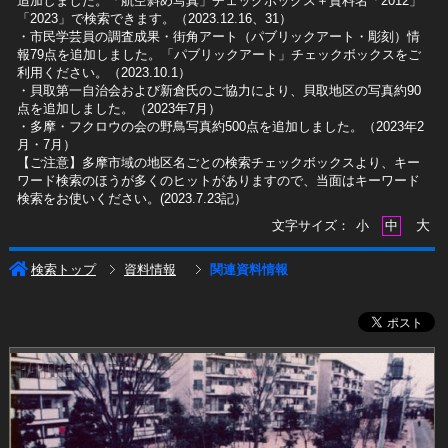
追加しました。「航空斜め写真」チェックボックス＋資料名「2012」
「2023」で検索できます。（2023.12.16、31）
​・市民学芸員の調査成果・街角アート（パブリックアート・彫刻）情
報79点を追加しました。「パブリックアート」チェックボックスをご
利用ください。（2023.10.1）
・貝取第一自治会および新倉氏のご協力により、貝取地区の写真約90
点を追加しました。（2023年7月）
・多摩・フクロウの会の野鳥写真約500点を追加しました。（2023年2
月・7月）
【ご注意】多摩市域の地区名ごとの検索チェックボックスより、キー
ワード検索のほうが多くのヒットがありますので、当面はキーワード
検索をお使いください。(2023.7.23記）
大
文字サイズ：
小
中
検索トップ
資料情報
関連資料情報