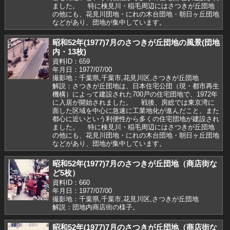
ました。 特に検見川・稲毛周辺にはさつきが丘団地
の他にも、花見川団地・にれの木台団地・朝日ヶ丘団地
などがあり、団地が集中しています。
昭和52年(1977)7月のさつきが丘団地の風景(団地
内・13枚)
資料ID：659
年月日：1977/07/00
撮影地：千葉県,千葉市,花見川区,さつきが丘団地
解説：さつきが丘団地は、日本住宅公団（現・都市再生
機構）によって建設された700戸の住宅団地で、1972年
に入居が開始されました。 戦後、房総では東京湾に
面した区域を中心に急速に工業地化が進んだこと、また
都心に近いという利便性から多くの住宅団地が建設され
ました。 特に検見川・稲毛周辺にはさつきが丘団地
の他にも、花見川団地・にれの木台団地・朝日ヶ丘団地
などがあり、団地が集中しています。
昭和52年(1977)7月のさつきが丘団地（商店街な
ど5枚）
資料ID：660
年月日：1977/07/00
撮影地：千葉県,千葉市,花見川区,さつきが丘団地
解説：団地内商店街の様子。
昭和52年(1977)7月のさつきが丘団地（商店街な