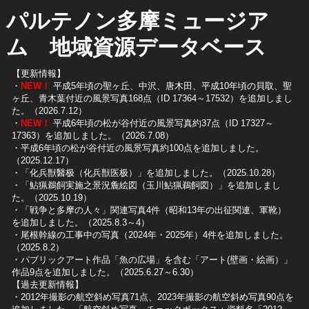
パルテノン多摩ミュージア
ム 地域資源データベース
【更新情報】
・
NEW！
平成5年頃の聖ヶ丘、中沢、唐木田、平成10年頃の貝取、聖
ヶ丘、青木葉付近の風景写真168点（ID 17364～17532）を追加しまし
た。（2026.7.12）
・
NEW！
平成6年頃の松が谷付近の風景写真約37点（ID 17327～
17363）を追加しました。（2026.7.08）
・平成6年頃の松が谷付近の風景写真約100点を追加しました。
（2025.12.17）
・「化兵獣醫极（化兵獣医极）」を追加しました。（2025.10.28）
・「鮎猟鵜飼実施之景況麁絵図（玉川鮎猟鵜飼図）」を追加しまし
た。（2025.10.19）
​・「戦争と多摩の人々」関連写真4件（昭和13年の出征関連、軍靴）
を追加しました。（2025.8.3～4）
​・尾根幹線の工事中の写真（2024年・2025年）4件を追加しました。
（2025.8.2）
​・パブリックアート作品「魚の広場」を含む「アート(壁画・絵画）」
作品9点を追加しました。（2025.6.27～6.30）
【過去更新情報】
・2012年撮影の航空斜め写真71点、2023年撮影の航空斜め写真90点を