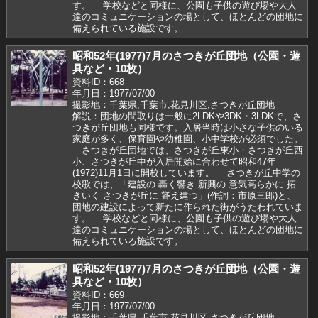
す。 学校などと同様に、公園も子供の遊び場や大人
達のコミュニケーションの場として、ほとんどの団地に
備えられている施設です。
昭和52年(1977)7月のさつきが丘団地（公園・遊
具など・10枚）
資料ID：668
年月日：1977/07/00
撮影地：千葉県,千葉市,花見川区,さつきが丘団地
解説：団地の間取りは一般に2LDKや3DK・3LDKで、さ
つきが丘団地も同様です。入居当時は小さな子供のいる
家庭が多く、保育園や幼稚園、小中学校が必須でした。
さつきが丘団地では、さつきが丘東小・さつきが丘西
小、さつきが丘中が入居開始に合わせて昭和47年
(1972)11月1日に開校しています。 さつきが丘中学の
校歌では、「建設の 轟く響き 新興の 意気高らかに 拓
きいく さつきが丘に 聳え建つ」(作詞：市原三郎)と、
団地の建設によって新たに作られた街がうたわれていま
す。 学校などと同様に、公園も子供の遊び場や大人
達のコミュニケーションの場として、ほとんどの団地に
備えられている施設です。
昭和52年(1977)7月のさつきが丘団地（公園・遊
具など・10枚）
資料ID：669
年月日：1977/07/00
撮影地：千葉県,千葉市,花見川区,さつきが丘団地