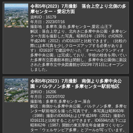
令和5年(2023）7月撮影 落合上空より北側の多
摩センター・愛宕方面
資料ID：16179
年月日：2023/07/16
撮影地：多摩市,落合,多摩センター,愛宕,山王下
解説：落合上空より、北向きに多摩中央公園・多摩セン
ター方面を撮影した写真。昭和51年（1976）のID929、
平成24年（2012）のID16107と比較できます。（比較の
際には本写真を少しクローズアップする必要がありま
す） ID16107 で建設中だった「オーベルグランディオ
多摩中央公園」は完成しており、学校の校舎を用いてい
た多摩市立図書館本館は閉館し、多摩中央公園側に新設
された多摩市立中央図書館が2023年7月1日にオープン
しました。
令和5年(2023）7月撮影 南側より多摩中央公
園・パルテノン多摩・多摩センター駅前地区
資料ID：16206
年月日：2023/07/02
撮影地：多摩市,多摩センター,落合
解説：南側から多摩中央公園、パルテノン多摩、多摩セ
ンター駅前地区を撮った写真です。 本写真は昭和63年
（1988）撮影のID6594および平成24年（2012）撮影の
ID16131と比較することができます。ID6594の左下には
昭和62年（1987）開館の東京厚生年金健康づくりセン
ター「ウェルサンピア多摩」とプールが写っています。