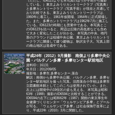
（ただし、ID6123よりも本写真のほうが手前から撮影
している。）東京よみうりカントリークラブ（写真奥）
と多摩カントリークラブ（写真手前）が現在と共通して
おり比較できる。東京よみうりカントリークラブは、
1960年に着工し、1961年仮開場、1964年に正式開場し
た。また、多摩カントリークラブは1962年7月に施工し
ている。ID6123の時期にも営業中である。本写真とこ
のID6123を比べると、周辺は丘陵の高低差なども含め
て大きく変化したことが分かる。 本写真の中央、楕円
形のグラウンドは稲城中央公園。東京よみうりカントリ
ークラブに隣接して建つ建物は、駒沢女子大。写真上部
の南山地区は造成中である。
平成24年（2012）9月撮影 南側より多摩中央公
園・パルテノン多摩・多摩センター駅前地区
資料ID：16131
年月日：2012/09/05
撮影地：多摩市,多摩センター,落合
解説：南側から多摩中央公園、パルテノン多摩、多摩セ
ンター駅前地区を撮った写真。旧西落合小学校は多摩市
立図書館本館としてこのころは使用されていた。また、
左上には開発中の19住区の姿も見える。 本写真は昭和
63年（1988）撮影のID6594と比較することができる。
ID6594の左下には昭和62年（1987）開館の東京厚生年
金健康づくりセンター「ウェルサンピア多摩」とプール
が写る。「ウェルサンピア多摩」は社会保険庁改革によ
り、平成22年（2010）3月に閉館した。