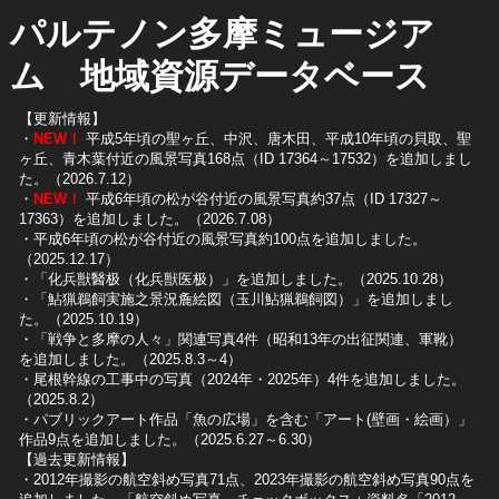
パルテノン多摩ミュージア
ム 地域資源データベース
【更新情報】
・
NEW！
平成5年頃の聖ヶ丘、中沢、唐木田、平成10年頃の貝取、聖
ヶ丘、青木葉付近の風景写真168点（ID 17364～17532）を追加しまし
た。（2026.7.12）
・
NEW！
平成6年頃の松が谷付近の風景写真約37点（ID 17327～
17363）を追加しました。（2026.7.08）
・平成6年頃の松が谷付近の風景写真約100点を追加しました。
（2025.12.17）
・「化兵獣醫极（化兵獣医极）」を追加しました。（2025.10.28）
・「鮎猟鵜飼実施之景況麁絵図（玉川鮎猟鵜飼図）」を追加しまし
た。（2025.10.19）
​・「戦争と多摩の人々」関連写真4件（昭和13年の出征関連、軍靴）
を追加しました。（2025.8.3～4）
​・尾根幹線の工事中の写真（2024年・2025年）4件を追加しました。
（2025.8.2）
​・パブリックアート作品「魚の広場」を含む「アート(壁画・絵画）」
作品9点を追加しました。（2025.6.27～6.30）
【過去更新情報】
・2012年撮影の航空斜め写真71点、2023年撮影の航空斜め写真90点を