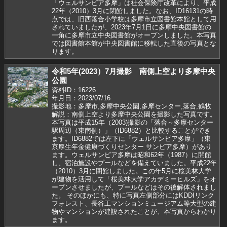
「ウェルサンピア多摩」は社会保険庁改革により、平成
22年（2010）3月に閉館しました。なお、ID16131の時
点では、旧西落合小学校は多摩市立図書館本館として用
されていましたが、2023年7月1日に多摩中央図書館の
一角に多摩市立中央図書館がオープンしました。本写真
では図書館本館が中央図書館に移転した直後の写真とな
ります。
令和5年(2023）7月撮影 南側上空より多摩中央
公園
資料ID：16226
年月日：2023/07/16
撮影地：多摩市,多摩中央公園,多摩センター,落合,鶴牧
解説：南側上空より多摩中央公園を撮影した写真です。
本写真は平成15年（2003)撮影の「落合～多摩センター
駅周辺（東南側）」（ID6882）と比較することができ
ます。ID6882では左下に「ウェルサンピア多摩」（東
京厚生年金健康づくりセンター サンピア多摩）があり
ます。ウェルサンピア多摩は昭和62年（1987）に開館
し、宿泊施設やプールなどを備えていました。平成22年
（2010）3月に閉館しました。この年5月に桜美林大学
が建物を活用して「桜美林大学アカデミーヒルズ」をオ
ープンさせましたが、プールなどはその後解体されまし
た。 そのほかにも、特に写真左側部分にはKDDIリンク
フォレスト、長谷工マンションミュージアム等大型の建
物やマンションが建設されたことが、本写真からわかり
ます。