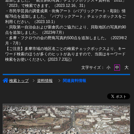
追加しました。「航空斜め写真」チェックボックス＋資料名「2012」
「2023」で検索できます。（2023.12.16、31）
​・市民学芸員の調査成果・街角アート（パブリックアート・彫刻）情
報79点を追加しました。「パブリックアート」チェックボックスをご
利用ください。（2023.10.1）
・貝取第一自治会および新倉氏のご協力により、貝取地区の写真約90
点を追加しました。（2023年7月）
・多摩・フクロウの会の野鳥写真約500点を追加しました。（2023年2
月・7月）
【ご注意】多摩市域の地区名ごとの検索チェックボックスより、キー
ワード検索のほうが多くのヒットがありますので、当面はキーワード
検索をお使いください。(2023.7.23記）
大
文字サイズ：
小
中
検索トップ
資料情報
関連資料情報