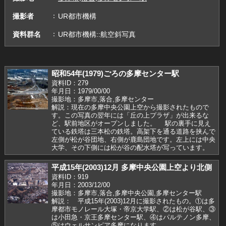
撮影者
UR都市機構
資料群名
UR都市機構::航空斜写真
昭和54年(1979)ごろの多摩センター駅
資料ID：279
年月日：1979/00/00
撮影地：多摩市,落合,多摩センター
解説：現在の多摩中央公園上空から撮影されたもので
す。この写真の翌年には「丘の上プラザ」が出来るな
ど、駅前地区がオープンしました。 駅の裏手に見え
ている鉄塔は三本松の鉄塔。高架下を通る道路を挟んで
左側が松が谷団地、右側が鹿島団地です。左上には中央
大学、その下側には松が谷の配水塔が写っています。
平成15年(2003)12月 多摩中央公園上空より北側
資料ID：919
年月日：2003/12/00
撮影地：多摩市,落合,多摩中央公園,多摩センター駅
解説： 平成15年(2003)12月に撮影されたもの。①は多
摩都市モノレール大塚・帝京大学駅、②は松が谷駅、③
は小田急・京王多摩センター駅、④はパルテノン多摩、
⑤はウェルサンピア多摩になります。