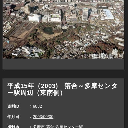
平成15年（2003) 落合～多摩センタ
ー駅周辺（東南側）
資料ID
6882
年月日
2003/00/00
撮影地
多摩市,落合,多摩センター駅