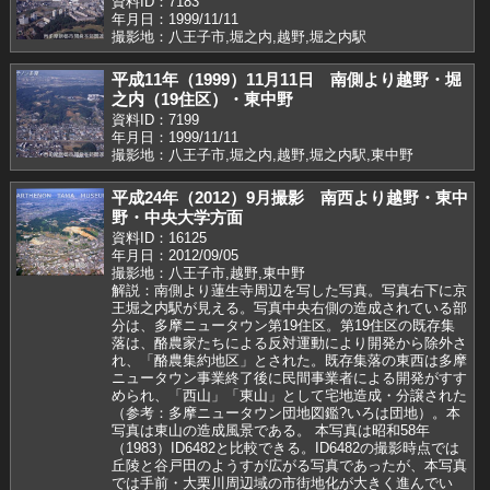
資料ID：7183
年月日：1999/11/11
撮影地：八王子市,堀之内,越野,堀之内駅
平成11年（1999）11月11日 南側より越野・堀
之内（19住区）・東中野
資料ID：7199
年月日：1999/11/11
撮影地：八王子市,堀之内,越野,堀之内駅,東中野
平成24年（2012）9月撮影 南西より越野・東中
野・中央大学方面
資料ID：16125
年月日：2012/09/05
撮影地：八王子市,越野,東中野
解説：南側より蓮生寺周辺を写した写真。写真右下に京
王堀之内駅が見える。写真中央右側の造成されている部
分は、多摩ニュータウン第19住区。第19住区の既存集
落は、酪農家たちによる反対運動により開発から除外さ
れ、「酪農集約地区」とされた。既存集落の東西は多摩
ニュータウン事業終了後に民間事業者による開発がすす
められ、「西山」「東山」として宅地造成・分譲された
（参考：多摩ニュータウン団地図鑑?いろは団地）。本
写真は東山の造成風景である。 本写真は昭和58年
（1983）ID6482と比較できる。ID6482の撮影時点では
丘陵と谷戸田のようすが広がる写真であったが、本写真
では手前・大栗川周辺域の市街地化が大きく進んでい