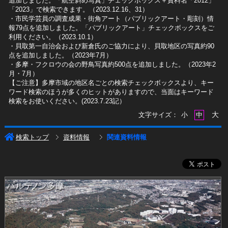
追加しました。「航空斜め写真」チェックボックス＋資料名「2012」
「2023」で検索できます。（2023.12.16、31）
​・市民学芸員の調査成果・街角アート（パブリックアート・彫刻）情
報79点を追加しました。「パブリックアート」チェックボックスをご
利用ください。（2023.10.1）
・貝取第一自治会および新倉氏のご協力により、貝取地区の写真約90
点を追加しました。（2023年7月）
・多摩・フクロウの会の野鳥写真約500点を追加しました。（2023年2
月・7月）
【ご注意】多摩市域の地区名ごとの検索チェックボックスより、キー
ワード検索のほうが多くのヒットがありますので、当面はキーワード
検索をお使いください。(2023.7.23記）
大
文字サイズ：
小
中
検索トップ
資料情報
関連資料情報