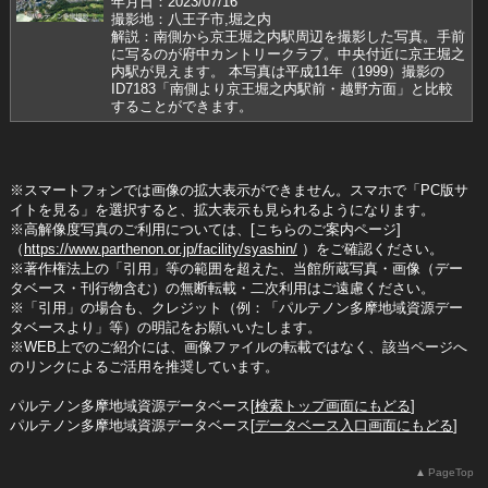
年月日：2023/07/16
撮影地：八王子市,堀之内
解説：南側から京王堀之内駅周辺を撮影した写真。手前
に写るのが府中カントリークラブ。中央付近に京王堀之
内駅が見えます。 本写真は平成11年（1999）撮影の
ID7183「南側より京王堀之内駅前・越野方面」と比較
することができます。
※スマートフォンでは画像の拡大表示ができません。スマホで「PC版サ
イトを見る」を選択すると、拡大表示も見られるようになります。
※高解像度写真のご利用については、[こちらのご案内ページ]
（
https://www.parthenon.or.jp/facility/syashin/
）をご確認ください。
※著作権法上の「引用」等の範囲を超えた、当館所蔵写真・画像（デー
タベース・刊行物含む）の無断転載・二次利用はご遠慮ください。
※「引用」の場合も、クレジット（例：「パルテノン多摩地域資源デー
タベースより」等）の明記をお願いいたします。
※WEB上でのご紹介には、画像ファイルの転載ではなく、該当ページへ
のリンクによるご活用を推奨しています。
パルテノン多摩地域資源データベース[
検索トップ画面にもどる
]
パルテノン多摩地域資源データベース[
データベース入口画面にもどる
]
PageTop