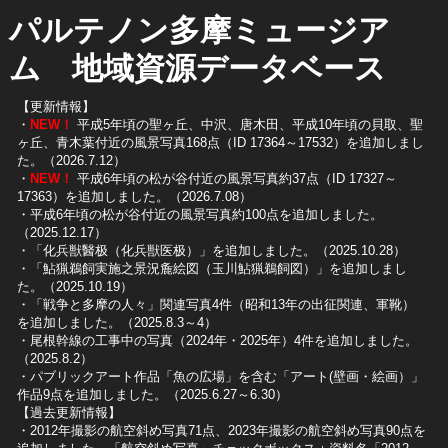
パルテノン多摩ミュージア
ム 地域資源データベース
【更新情報】
・
NEW！
平成5年頃の聖ヶ丘、中沢、唐木田、平成10年頃の貝取、聖
ヶ丘、青木葉付近の風景写真168点（ID 17364～17532）を追加しまし
た。（2026.7.12）
・
NEW！
平成6年頃の松が谷付近の風景写真約37点（ID 17327～
17363）を追加しました。（2026.7.08）
・平成6年頃の松が谷付近の風景写真約100点を追加しました。
（2025.12.17）
・「化兵獣醫极（化兵獣医极）」を追加しました。（2025.10.28）
・「鮎猟鵜飼実施之景況麁絵図（玉川鮎猟鵜飼図）」を追加しまし
た。（2025.10.19）
​・「戦争と多摩の人々」関連写真4件（昭和13年の出征関連、軍靴）
を追加しました。（2025.8.3～4）
​・尾根幹線の工事中の写真（2024年・2025年）4件を追加しました。
（2025.8.2）
​・パブリックアート作品「魚の広場」を含む「アート(壁画・絵画）」
作品9点を追加しました。（2025.6.27～6.30）
【過去更新情報】
・2012年撮影の航空斜め写真71点、2023年撮影の航空斜め写真90点を