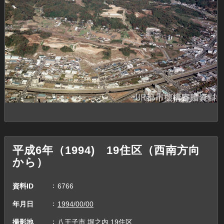
平成6年（1994) 19住区（西南方向
から）
資料ID
6766
年月日
1994/00/00
撮影地
八王子市,堀之内,19住区