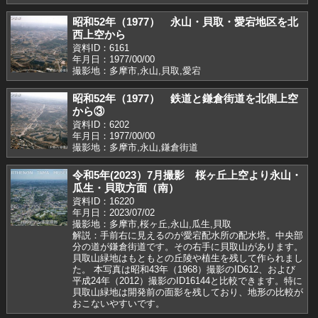
昭和52年（1977） 永山・貝取・愛宕地区を北
西上空から
資料ID：6161
年月日：1977/00/00
撮影地：多摩市,永山,貝取,愛宕
昭和52年（1977） 鉄道と鎌倉街道を北側上空
から③
資料ID：6202
年月日：1977/00/00
撮影地：多摩市,永山,鎌倉街道
令和5年(2023）7月撮影 桜ヶ丘上空より永山・
瓜生・貝取方面（南）
資料ID：16220
年月日：2023/07/02
撮影地：多摩市,桜ヶ丘,永山,瓜生,貝取
解説：手前右に見えるのが愛宕配水所の配水塔。中央部
分の道が鎌倉街道です。その右手に貝取山があります。
貝取山緑地はもともとの丘陵や植生を残して作られまし
た。 本写真は昭和43年（1968）撮影のID612、および
平成24年（2012）撮影のID16144と比較できます。特に
貝取山緑地は開発前の面影を残しており、地形の比較が
おこないやすいです。