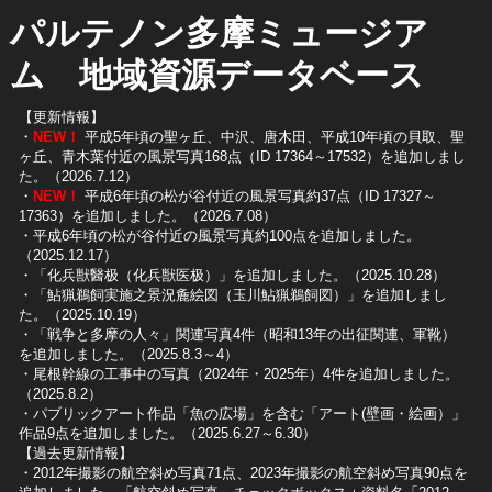
パルテノン多摩ミュージア
ム 地域資源データベース
【更新情報】
・
NEW！
平成5年頃の聖ヶ丘、中沢、唐木田、平成10年頃の貝取、聖
ヶ丘、青木葉付近の風景写真168点（ID 17364～17532）を追加しまし
た。（2026.7.12）
・
NEW！
平成6年頃の松が谷付近の風景写真約37点（ID 17327～
17363）を追加しました。（2026.7.08）
・平成6年頃の松が谷付近の風景写真約100点を追加しました。
（2025.12.17）
・「化兵獣醫极（化兵獣医极）」を追加しました。（2025.10.28）
・「鮎猟鵜飼実施之景況麁絵図（玉川鮎猟鵜飼図）」を追加しまし
た。（2025.10.19）
​・「戦争と多摩の人々」関連写真4件（昭和13年の出征関連、軍靴）
を追加しました。（2025.8.3～4）
​・尾根幹線の工事中の写真（2024年・2025年）4件を追加しました。
（2025.8.2）
​・パブリックアート作品「魚の広場」を含む「アート(壁画・絵画）」
作品9点を追加しました。（2025.6.27～6.30）
【過去更新情報】
・2012年撮影の航空斜め写真71点、2023年撮影の航空斜め写真90点を