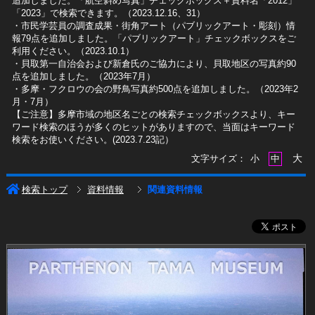
追加しました。「航空斜め写真」チェックボックス＋資料名「2012」
「2023」で検索できます。（2023.12.16、31）
​・市民学芸員の調査成果・街角アート（パブリックアート・彫刻）情
報79点を追加しました。「パブリックアート」チェックボックスをご
利用ください。（2023.10.1）
・貝取第一自治会および新倉氏のご協力により、貝取地区の写真約90
点を追加しました。（2023年7月）
・多摩・フクロウの会の野鳥写真約500点を追加しました。（2023年2
月・7月）
【ご注意】多摩市域の地区名ごとの検索チェックボックスより、キー
ワード検索のほうが多くのヒットがありますので、当面はキーワード
検索をお使いください。(2023.7.23記）
大
文字サイズ：
小
中
検索トップ
資料情報
関連資料情報