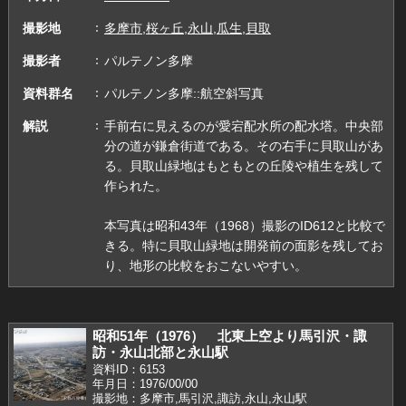
撮影地
多摩市,桜ヶ丘,永山,瓜生,貝取
撮影者
パルテノン多摩
資料群名
パルテノン多摩::航空斜写真
解説
手前右に見えるのが愛宕配水所の配水塔。中央部
分の道が鎌倉街道である。その右手に貝取山があ
る。貝取山緑地はもともとの丘陵や植生を残して
作られた。
本写真は昭和43年（1968）撮影のID612と比較で
きる。特に貝取山緑地は開発前の面影を残してお
り、地形の比較をおこないやすい。
昭和51年（1976） 北東上空より馬引沢・諏
訪・永山北部と永山駅
資料ID：6153
年月日：1976/00/00
撮影地：多摩市,馬引沢,諏訪,永山,永山駅