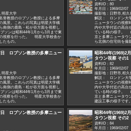
資料ID：80
年月日：1969/02/07
,明星大学
撮影地：日野市,程久
名誉教授のロブソン教授による多摩
解説： ロンドン大
の風景。これらの写真は明星大学構
ニュータウンの視察
ら南側の鹿島・松が谷方面を視察し
内や大学付近の高台
ブソンは昭和44年1月から3月まで東
ている時の様子。 ロ
の視察を行った。 明星大学校舎か
京と多摩ニュータウ
したもの。
ら北側の住宅街を撮
)2月7日 ロブソン教授の多摩ニュー
昭和44年(1969
タウン視察 その1
資料ID：82
年月日：1969/02/07
,明星大学
撮影地：日野市,程久
名誉教授のロブソン教授による多摩
解説： ロンドン大
の風景。これらの写真は明星大学構
ニュータウンの視察
ら南側の鹿島・松が谷方面を視察し
内や大学付近の高台
ブソンは昭和44年1月から3月まで東
ている時の様子。 ロ
の視察を行った。 明星大学校舎か
京と多摩ニュータウ
したもの。
建設工事の様子です
)2月7日 ロブソン教授の多摩ニュー
昭和44年(1969
タウン視察 その2
資料ID：84
年月日：1969/02/07