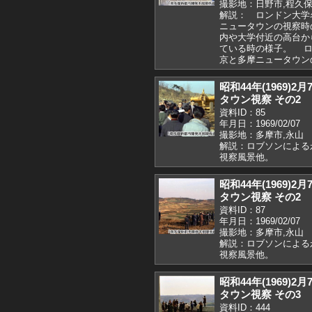
撮影地：日野市,程久保
解説： ロンドン大学
ニュータウンの視察時
内や大学付近の高台か
ている時の様子。 ロ
京と多摩ニュータウ
昭和44年(1969
タウン視察 その2
資料ID：85
年月日：1969/02/07
撮影地：多摩市,永山
解説：ロブソンによる
視察風景他。
昭和44年(1969
タウン視察 その2
資料ID：87
年月日：1969/02/07
撮影地：多摩市,永山
解説：ロブソンによる
視察風景他。
昭和44年(1969
タウン視察 その3
資料ID：444