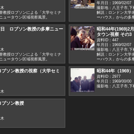
年月日：1969/02/07
柚木
撮影地：八王子市,下
誉教授ロブソンによる「大学セミナ
解説：ロンドン大学
ニュータウン区域視察風景。
ーハウス」からの多
)2月7日 ロブソン教授の多摩ニュー
昭和44年(1969
タウン視察 その3
資料ID：447
年月日：1969/02/07
柚木
撮影地：八王子市,下
誉教授ロブソンによる「大学セミナ
解説：ロンドン大学
ニュータウン区域視察風景。
ーハウス」からの多
9）ロブソン教授の視察（大学セミ
昭和44年（196
資料ID：2977
年月日：1969/00/00
撮影地：八王子市,下
柚木
）ロブソン教授
柚木