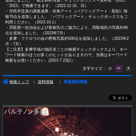
追加しました。「航空斜め写真」チェックボックス＋資料名「2012」
「2023」で検索できます。（2023.12.16、31）
​・市民学芸員の調査成果・街角アート（パブリックアート・彫刻）情
報79点を追加しました。「パブリックアート」チェックボックスをご
利用ください。（2023.10.1）
・貝取第一自治会および新倉氏のご協力により、貝取地区の写真約90
点を追加しました。（2023年7月）
・多摩・フクロウの会の野鳥写真約500点を追加しました。（2023年2
月・7月）
【ご注意】多摩市域の地区名ごとの検索チェックボックスより、キー
ワード検索のほうが多くのヒットがありますので、当面はキーワード
検索をお使いください。(2023.7.23記）
大
文字サイズ：
小
中
検索トップ
資料情報
関連資料情報