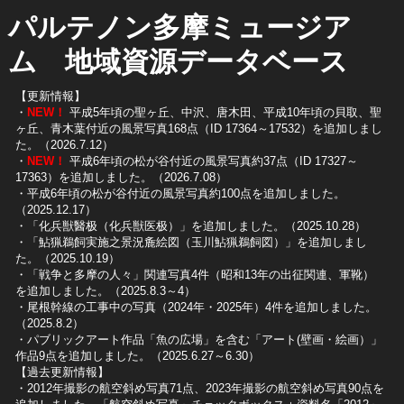
パルテノン多摩ミュージア
ム 地域資源データベース
【更新情報】
・
NEW！
平成5年頃の聖ヶ丘、中沢、唐木田、平成10年頃の貝取、聖
ヶ丘、青木葉付近の風景写真168点（ID 17364～17532）を追加しまし
た。（2026.7.12）
・
NEW！
平成6年頃の松が谷付近の風景写真約37点（ID 17327～
17363）を追加しました。（2026.7.08）
・平成6年頃の松が谷付近の風景写真約100点を追加しました。
（2025.12.17）
・「化兵獣醫极（化兵獣医极）」を追加しました。（2025.10.28）
・「鮎猟鵜飼実施之景況麁絵図（玉川鮎猟鵜飼図）」を追加しまし
た。（2025.10.19）
​・「戦争と多摩の人々」関連写真4件（昭和13年の出征関連、軍靴）
を追加しました。（2025.8.3～4）
​・尾根幹線の工事中の写真（2024年・2025年）4件を追加しました。
（2025.8.2）
​・パブリックアート作品「魚の広場」を含む「アート(壁画・絵画）」
作品9点を追加しました。（2025.6.27～6.30）
【過去更新情報】
・2012年撮影の航空斜め写真71点、2023年撮影の航空斜め写真90点を