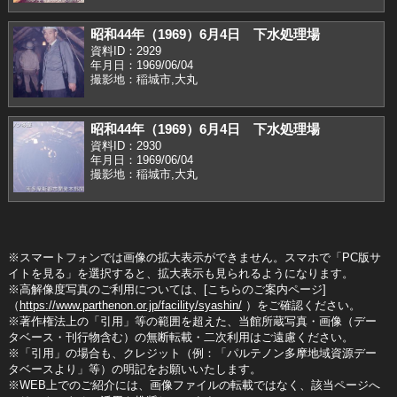
昭和44年（1969）6月4日 下水処理場
資料ID：2929
年月日：1969/06/04
撮影地：稲城市,大丸
昭和44年（1969）6月4日 下水処理場
資料ID：2930
年月日：1969/06/04
撮影地：稲城市,大丸
※スマートフォンでは画像の拡大表示ができません。スマホで「PC版サ
イトを見る」を選択すると、拡大表示も見られるようになります。
※高解像度写真のご利用については、[こちらのご案内ページ]
（
https://www.parthenon.or.jp/facility/syashin/
）をご確認ください。
※著作権法上の「引用」等の範囲を超えた、当館所蔵写真・画像（デー
タベース・刊行物含む）の無断転載・二次利用はご遠慮ください。
※「引用」の場合も、クレジット（例：「パルテノン多摩地域資源デー
タベースより」等）の明記をお願いいたします。
※WEB上でのご紹介には、画像ファイルの転載ではなく、該当ページへ