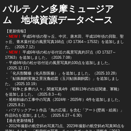
パルテノン多摩ミュージア
ム 地域資源データベース
【更新情報】
・
NEW！
平成5年頃の聖ヶ丘、中沢、唐木田、平成10年頃の貝取、聖
ヶ丘、青木葉付近の風景写真168点（ID 17364～17532）を追加しまし
た。（2026.7.12）
・
NEW！
平成6年頃の松が谷付近の風景写真約37点（ID 17327～
17363）を追加しました。（2026.7.08）
・平成6年頃の松が谷付近の風景写真約100点を追加しました。
（2025.12.17）
・「化兵獣醫极（化兵獣医极）」を追加しました。（2025.10.28）
・「鮎猟鵜飼実施之景況麁絵図（玉川鮎猟鵜飼図）」を追加しまし
た。（2025.10.19）
​・「戦争と多摩の人々」関連写真4件（昭和13年の出征関連、軍靴）
を追加しました。（2025.8.3～4）
​・尾根幹線の工事中の写真（2024年・2025年）4件を追加しました。
（2025.8.2）
​・パブリックアート作品「魚の広場」を含む「アート(壁画・絵画）」
作品9点を追加しました。（2025.6.27～6.30）
【過去更新情報】
・2012年撮影の航空斜め写真71点、2023年撮影の航空斜め写真90点を