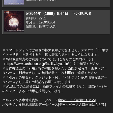
昭和44年（1969）6月4日 下水処理場
資料ID：2931
年月日：1969/06/04
撮影地：稲城市,大丸
※スマートフォンでは画像の拡大表示ができません。スマホで「PC版サ
イトを見る」を選択すると、拡大表示も見られるようになります。
※高解像度写真のご利用については、[こちらのご案内ページ]
（
https://www.parthenon.or.jp/facility/syashin/
）をご確認ください。
※著作権法上の「引用」等の範囲を超えた、当館所蔵写真・画像（デー
タベース・刊行物含む）の無断転載・二次利用はご遠慮ください。
※「引用」の場合も、クレジット（例：「パルテノン多摩地域資源デー
タベースより」等）の明記をお願いいたします。
※WEB上でのご紹介には、画像ファイルの転載ではなく、該当ページへ
のリンクによるご活用を推奨しています。
パルテノン多摩地域資源データベース[
検索トップ画面にもどる
]
パルテノン多摩地域資源データベース[
データベース入口画面にもどる
]