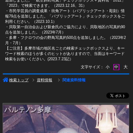
追加しました。「航空斜め写真」チェックボックス＋資料名「2012」
「2023」で検索できます。（2023.12.16、31）
​・市民学芸員の調査成果・街角アート（パブリックアート・彫刻）情
報79点を追加しました。「パブリックアート」チェックボックスをご
利用ください。（2023.10.1）
・貝取第一自治会および新倉氏のご協力により、貝取地区の写真約90
点を追加しました。（2023年7月）
・多摩・フクロウの会の野鳥写真約500点を追加しました。（2023年2
月・7月）
【ご注意】多摩市域の地区名ごとの検索チェックボックスより、キー
ワード検索のほうが多くのヒットがありますので、当面はキーワード
検索をお使いください。(2023.7.23記）
大
文字サイズ：
小
中
検索トップ
資料情報
関連資料情報