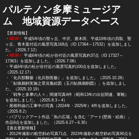
パルテノン多摩ミュージア
ム 地域資源データベース
【更新情報】
・
NEW！
平成5年頃の聖ヶ丘、中沢、唐木田、平成10年頃の貝取、聖
ヶ丘、青木葉付近の風景写真168点（ID 17364～17532）を追加しまし
た。（2026.7.12）
・
NEW！
平成6年頃の松が谷付近の風景写真約37点（ID 17327～
17363）を追加しました。（2026.7.08）
・平成6年頃の松が谷付近の風景写真約100点を追加しました。
（2025.12.17）
・「化兵獣醫极（化兵獣医极）」を追加しました。（2025.10.28）
・「鮎猟鵜飼実施之景況麁絵図（玉川鮎猟鵜飼図）」を追加しまし
た。（2025.10.19）
​・「戦争と多摩の人々」関連写真4件（昭和13年の出征関連、軍靴）
を追加しました。（2025.8.3～4）
​・尾根幹線の工事中の写真（2024年・2025年）4件を追加しました。
（2025.8.2）
​・パブリックアート作品「魚の広場」を含む「アート(壁画・絵画）」
作品9点を追加しました。（2025.6.27～6.30）
【過去更新情報】
・2012年撮影の航空斜め写真71点、2023年撮影の航空斜め写真90点を