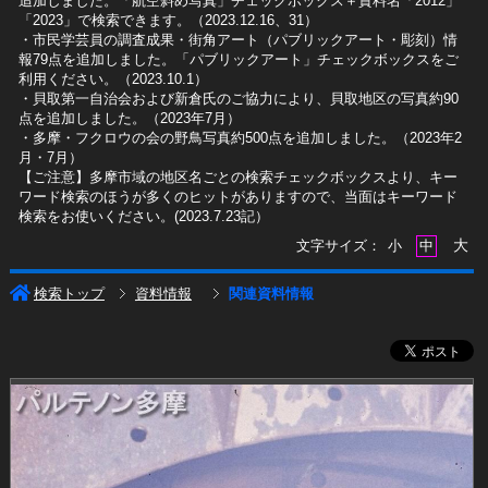
追加しました。「航空斜め写真」チェックボックス＋資料名「2012」
「2023」で検索できます。（2023.12.16、31）
​・市民学芸員の調査成果・街角アート（パブリックアート・彫刻）情
報79点を追加しました。「パブリックアート」チェックボックスをご
利用ください。（2023.10.1）
・貝取第一自治会および新倉氏のご協力により、貝取地区の写真約90
点を追加しました。（2023年7月）
・多摩・フクロウの会の野鳥写真約500点を追加しました。（2023年2
月・7月）
【ご注意】多摩市域の地区名ごとの検索チェックボックスより、キー
ワード検索のほうが多くのヒットがありますので、当面はキーワード
検索をお使いください。(2023.7.23記）
大
文字サイズ：
小
中
検索トップ
資料情報
関連資料情報