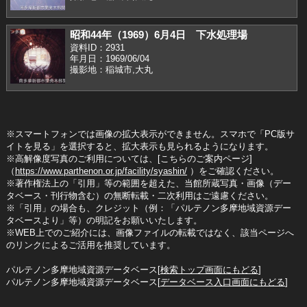
昭和44年（1969）6月4日 下水処理場
資料ID：2931
年月日：1969/06/04
撮影地：稲城市,大丸
※スマートフォンでは画像の拡大表示ができません。スマホで「PC版サ
イトを見る」を選択すると、拡大表示も見られるようになります。
※高解像度写真のご利用については、[こちらのご案内ページ]
（
https://www.parthenon.or.jp/facility/syashin/
）をご確認ください。
※著作権法上の「引用」等の範囲を超えた、当館所蔵写真・画像（デー
タベース・刊行物含む）の無断転載・二次利用はご遠慮ください。
※「引用」の場合も、クレジット（例：「パルテノン多摩地域資源デー
タベースより」等）の明記をお願いいたします。
※WEB上でのご紹介には、画像ファイルの転載ではなく、該当ページへ
のリンクによるご活用を推奨しています。
パルテノン多摩地域資源データベース[
検索トップ画面にもどる
]
パルテノン多摩地域資源データベース[
データベース入口画面にもどる
]