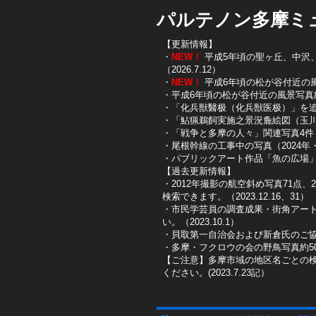
パルテノン多摩ミ
【更新情報】
・
NEW！
平成5年頃の聖ヶ丘、中沢、唐
（2026.7.12）
・
NEW！
平成6年頃の松が谷付近の風景写
・平成6年頃の松が谷付近の風景写真約10
・「化兵獣醫极（化兵獣医极）」を追加し
・「鮎猟鵜飼実施之景況麁絵図（玉川鮎
​・「戦争と多摩の人々」関連写真4件（
​・尾根幹線の工事中の写真（2024年・2
​・パブリックアート作品「魚の広場」を
【過去更新情報】
・2012年撮影の航空斜め写真71点、
検索できます。（2023.12.16、31）
​・市民学芸員の調査成果・街角アー
い。（2023.10.1）
・貝取第一自治会および新倉氏のご協
・多摩・フクロウの会の野鳥写真約50
【ご注意】多摩市域の地区名ごとの
ください。(2023.7.23記）