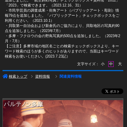
追加しました。「航空斜め写真」チェックボックス＋資料名「2012」
「2023」で検索できます。（2023.12.16、31）
​・市民学芸員の調査成果・街角アート（パブリックアート・彫刻）情
報79点を追加しました。「パブリックアート」チェックボックスをご
利用ください。（2023.10.1）
・貝取第一自治会および新倉氏のご協力により、貝取地区の写真約90
点を追加しました。（2023年7月）
・多摩・フクロウの会の野鳥写真約500点を追加しました。（2023年2
月・7月）
【ご注意】多摩市域の地区名ごとの検索チェックボックスより、キー
ワード検索のほうが多くのヒットがありますので、当面はキーワード
検索をお使いください。(2023.7.23記）
大
文字サイズ：
小
中
検索トップ
資料情報
関連資料情報