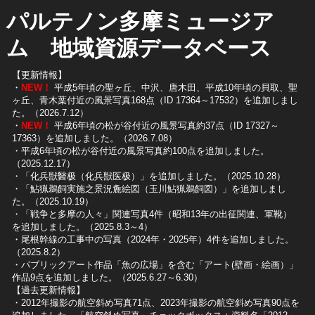
パルテノン多摩ミュージア
ム 地域資源データベース
【更新情報】
・
NEW！
平成5年頃の聖ヶ丘、中沢、唐木田、平成10年頃の貝取、聖
ヶ丘、青木葉付近の風景写真168点（ID 17364～17532）を追加しまし
た。（2026.7.12）
・
NEW！
平成6年頃の松が谷付近の風景写真約37点（ID 17327～
17363）を追加しました。（2026.7.08）
・平成6年頃の松が谷付近の風景写真約100点を追加しました。
（2025.12.17）
・「化兵獣醫极（化兵獣医极）」を追加しました。（2025.10.28）
・「鮎猟鵜飼実施之景況麁絵図（玉川鮎猟鵜飼図）」を追加しまし
た。（2025.10.19）
​・「戦争と多摩の人々」関連写真4件（昭和13年の出征関連、軍靴）
を追加しました。（2025.8.3～4）
​・尾根幹線の工事中の写真（2024年・2025年）4件を追加しました。
（2025.8.2）
​・パブリックアート作品「魚の広場」を含む「アート(壁画・絵画）」
作品9点を追加しました。（2025.6.27～6.30）
【過去更新情報】
・2012年撮影の航空斜め写真71点、2023年撮影の航空斜め写真90点を