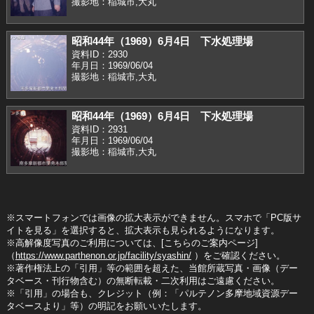
撮影地：稲城市,大丸
昭和44年（1969）6月4日 下水処理場
資料ID：2930
年月日：1969/06/04
撮影地：稲城市,大丸
昭和44年（1969）6月4日 下水処理場
資料ID：2931
年月日：1969/06/04
撮影地：稲城市,大丸
※スマートフォンでは画像の拡大表示ができません。スマホで「PC版サ
イトを見る」を選択すると、拡大表示も見られるようになります。
※高解像度写真のご利用については、[こちらのご案内ページ]
（
https://www.parthenon.or.jp/facility/syashin/
）をご確認ください。
※著作権法上の「引用」等の範囲を超えた、当館所蔵写真・画像（デー
タベース・刊行物含む）の無断転載・二次利用はご遠慮ください。
※「引用」の場合も、クレジット（例：「パルテノン多摩地域資源デー
タベースより」等）の明記をお願いいたします。