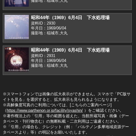
撮影地：稲城市,大丸
昭和44年（1969）6月4日 下水処理場
資料ID：2930
年月日：1969/06/04
撮影地：稲城市,大丸
昭和44年（1969）6月4日 下水処理場
資料ID：2931
年月日：1969/06/04
撮影地：稲城市,大丸
※スマートフォンでは画像の拡大表示ができません。スマホで「PC版サ
イトを見る」を選択すると、拡大表示も見られるようになります。
※高解像度写真のご利用については、[こちらのご案内ページ]
（
https://www.parthenon.or.jp/facility/syashin/
）をご確認ください。
※著作権法上の「引用」等の範囲を超えた、当館所蔵写真・画像（デー
タベース・刊行物含む）の無断転載・二次利用はご遠慮ください。
※「引用」の場合も、クレジット（例：「パルテノン多摩地域資源デー
タベースより」等）の明記をお願いいたします。