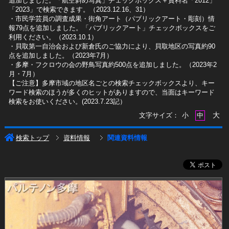
追加しました。「航空斜め写真」チェックボックス＋資料名「2012」
「2023」で検索できます。（2023.12.16、31）
​・市民学芸員の調査成果・街角アート（パブリックアート・彫刻）情
報79点を追加しました。「パブリックアート」チェックボックスをご
利用ください。（2023.10.1）
・貝取第一自治会および新倉氏のご協力により、貝取地区の写真約90
点を追加しました。（2023年7月）
・多摩・フクロウの会の野鳥写真約500点を追加しました。（2023年2
月・7月）
【ご注意】多摩市域の地区名ごとの検索チェックボックスより、キー
ワード検索のほうが多くのヒットがありますので、当面はキーワード
検索をお使いください。(2023.7.23記）
大
文字サイズ：
小
中
検索トップ
資料情報
関連資料情報