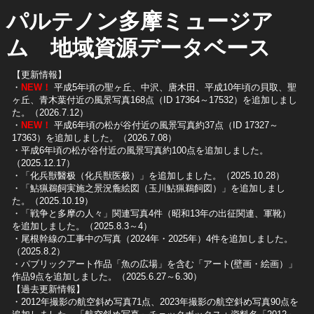
パルテノン多摩ミュージア
ム 地域資源データベース
【更新情報】
・
NEW！
平成5年頃の聖ヶ丘、中沢、唐木田、平成10年頃の貝取、聖
ヶ丘、青木葉付近の風景写真168点（ID 17364～17532）を追加しまし
た。（2026.7.12）
・
NEW！
平成6年頃の松が谷付近の風景写真約37点（ID 17327～
17363）を追加しました。（2026.7.08）
・平成6年頃の松が谷付近の風景写真約100点を追加しました。
（2025.12.17）
・「化兵獣醫极（化兵獣医极）」を追加しました。（2025.10.28）
・「鮎猟鵜飼実施之景況麁絵図（玉川鮎猟鵜飼図）」を追加しまし
た。（2025.10.19）
​・「戦争と多摩の人々」関連写真4件（昭和13年の出征関連、軍靴）
を追加しました。（2025.8.3～4）
​・尾根幹線の工事中の写真（2024年・2025年）4件を追加しました。
（2025.8.2）
​・パブリックアート作品「魚の広場」を含む「アート(壁画・絵画）」
作品9点を追加しました。（2025.6.27～6.30）
【過去更新情報】
・2012年撮影の航空斜め写真71点、2023年撮影の航空斜め写真90点を