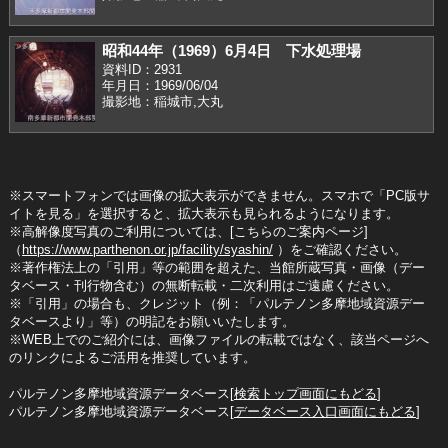
昭和44年（1969）6月4日 下水処理場
資料ID：2931
年月日：1969/06/04
撮影地：稲城市,大丸
※スマートフォンでは画像の拡大表示ができません。スマホで「PC版サ
イトを見る」を選択すると、拡大表示も見られるようになります。
※高解像度写真のご利用については、[こちらのご案内ページ]
（
https://www.parthenon.or.jp/facility/syashin/
）をご確認ください。
※著作権法上の「引用」等の範囲を超えた、当館所蔵写真・画像（デー
タベース・刊行物含む）の無断転載・二次利用はご遠慮ください。
※「引用」の場合も、クレジット（例：「パルテノン多摩地域資源デー
タベースより」等）の明記をお願いいたします。
※WEB上でのご紹介には、画像ファイルの転載ではなく、該当ページへ
のリンクによるご活用を推奨しています。
パルテノン多摩地域資源データベース[
検索トップ画面にもどる
]
パルテノン多摩地域資源データベース[
データベース入口画面にもどる
]