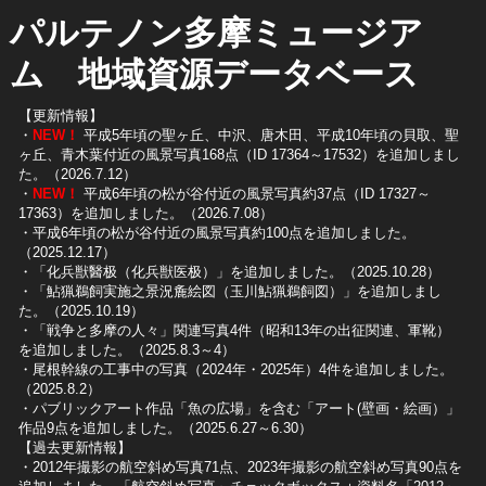
パルテノン多摩ミュージア
ム 地域資源データベース
【更新情報】
・
NEW！
平成5年頃の聖ヶ丘、中沢、唐木田、平成10年頃の貝取、聖
ヶ丘、青木葉付近の風景写真168点（ID 17364～17532）を追加しまし
た。（2026.7.12）
・
NEW！
平成6年頃の松が谷付近の風景写真約37点（ID 17327～
17363）を追加しました。（2026.7.08）
・平成6年頃の松が谷付近の風景写真約100点を追加しました。
（2025.12.17）
・「化兵獣醫极（化兵獣医极）」を追加しました。（2025.10.28）
・「鮎猟鵜飼実施之景況麁絵図（玉川鮎猟鵜飼図）」を追加しまし
た。（2025.10.19）
​・「戦争と多摩の人々」関連写真4件（昭和13年の出征関連、軍靴）
を追加しました。（2025.8.3～4）
​・尾根幹線の工事中の写真（2024年・2025年）4件を追加しました。
（2025.8.2）
​・パブリックアート作品「魚の広場」を含む「アート(壁画・絵画）」
作品9点を追加しました。（2025.6.27～6.30）
【過去更新情報】
・2012年撮影の航空斜め写真71点、2023年撮影の航空斜め写真90点を