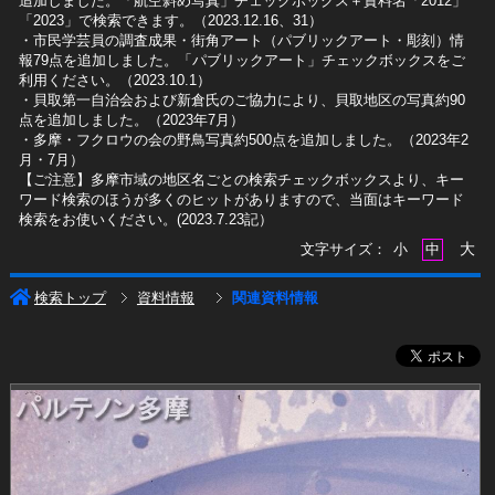
追加しました。「航空斜め写真」チェックボックス＋資料名「2012」
「2023」で検索できます。（2023.12.16、31）
​・市民学芸員の調査成果・街角アート（パブリックアート・彫刻）情
報79点を追加しました。「パブリックアート」チェックボックスをご
利用ください。（2023.10.1）
・貝取第一自治会および新倉氏のご協力により、貝取地区の写真約90
点を追加しました。（2023年7月）
・多摩・フクロウの会の野鳥写真約500点を追加しました。（2023年2
月・7月）
【ご注意】多摩市域の地区名ごとの検索チェックボックスより、キー
ワード検索のほうが多くのヒットがありますので、当面はキーワード
検索をお使いください。(2023.7.23記）
大
文字サイズ：
小
中
検索トップ
資料情報
関連資料情報