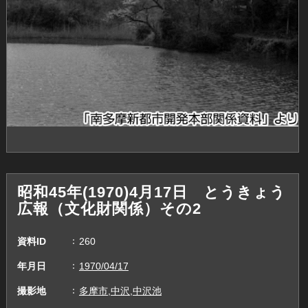
昭和45年(1970)4月17日 とうきょう
広報（文化財関係）その2
資料ID
260
年月日
1970/04/17
撮影地
多摩市,中沢,中沢池