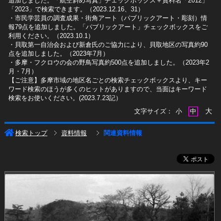
追加しました。「航空斜め写真」チェックボックス＋資料名「2012」
「2023」で検索できます。（2023.12.16、31）
​・市民学芸員の調査成果・街角アート（パブリックアート・彫刻）情
報79点を追加しました。「パブリックアート」チェックボックスをご
利用ください。（2023.10.1）
・貝取第一自治会および新倉氏のご協力により、貝取地区の写真約90
点を追加しました。（2023年7月）
・多摩・フクロウの会の野鳥写真約500点を追加しました。（2023年2
月・7月）
【ご注意】多摩市域の地区名ごとの検索チェックボックスより、キー
ワード検索のほうが多くのヒットがありますので、当面はキーワード
検索をお使いください。(2023.7.23記）
大
文字サイズ：
小
中
検索トップ
資料情報
関連資料情報