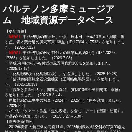
パルテノン多摩ミュージア
ム 地域資源データベース
【更新情報】
・
NEW！
平成5年頃の聖ヶ丘、中沢、唐木田、平成10年頃の貝取、聖
ヶ丘、青木葉付近の風景写真168点（ID 17364～17532）を追加しまし
た。（2026.7.12）
・
NEW！
平成6年頃の松が谷付近の風景写真約37点（ID 17327～
17363）を追加しました。（2026.7.08）
・平成6年頃の松が谷付近の風景写真約100点を追加しました。
（2025.12.17）
・「化兵獣醫极（化兵獣医极）」を追加しました。（2025.10.28）
・「鮎猟鵜飼実施之景況麁絵図（玉川鮎猟鵜飼図）」を追加しまし
た。（2025.10.19）
​・「戦争と多摩の人々」関連写真4件（昭和13年の出征関連、軍靴）
を追加しました。（2025.8.3～4）
​・尾根幹線の工事中の写真（2024年・2025年）4件を追加しました。
（2025.8.2）
​・パブリックアート作品「魚の広場」を含む「アート(壁画・絵画）」
作品9点を追加しました。（2025.6.27～6.30）
【過去更新情報】
・2012年撮影の航空斜め写真71点、2023年撮影の航空斜め写真90点を