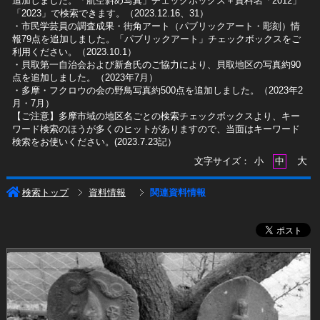
追加しました。「航空斜め写真」チェックボックス＋資料名「2012」
「2023」で検索できます。（2023.12.16、31）
​・市民学芸員の調査成果・街角アート（パブリックアート・彫刻）情
報79点を追加しました。「パブリックアート」チェックボックスをご
利用ください。（2023.10.1）
・貝取第一自治会および新倉氏のご協力により、貝取地区の写真約90
点を追加しました。（2023年7月）
・多摩・フクロウの会の野鳥写真約500点を追加しました。（2023年2
月・7月）
【ご注意】多摩市域の地区名ごとの検索チェックボックスより、キー
ワード検索のほうが多くのヒットがありますので、当面はキーワード
検索をお使いください。(2023.7.23記）
大
文字サイズ：
小
中
検索トップ
資料情報
関連資料情報