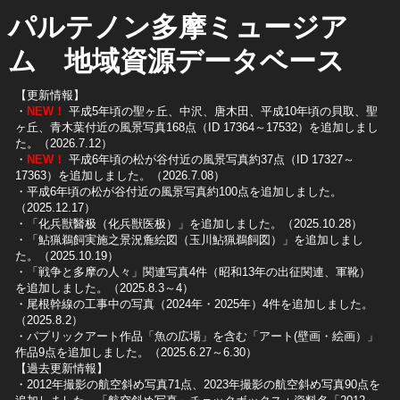
パルテノン多摩ミュージア
ム 地域資源データベース
【更新情報】
・
NEW！
平成5年頃の聖ヶ丘、中沢、唐木田、平成10年頃の貝取、聖
ヶ丘、青木葉付近の風景写真168点（ID 17364～17532）を追加しまし
た。（2026.7.12）
・
NEW！
平成6年頃の松が谷付近の風景写真約37点（ID 17327～
17363）を追加しました。（2026.7.08）
・平成6年頃の松が谷付近の風景写真約100点を追加しました。
（2025.12.17）
・「化兵獣醫极（化兵獣医极）」を追加しました。（2025.10.28）
・「鮎猟鵜飼実施之景況麁絵図（玉川鮎猟鵜飼図）」を追加しまし
た。（2025.10.19）
​・「戦争と多摩の人々」関連写真4件（昭和13年の出征関連、軍靴）
を追加しました。（2025.8.3～4）
​・尾根幹線の工事中の写真（2024年・2025年）4件を追加しました。
（2025.8.2）
​・パブリックアート作品「魚の広場」を含む「アート(壁画・絵画）」
作品9点を追加しました。（2025.6.27～6.30）
【過去更新情報】
・2012年撮影の航空斜め写真71点、2023年撮影の航空斜め写真90点を