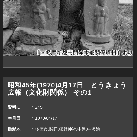
昭和45年(1970)4月17日 とうきょう
広報（文化財関係） その1
資料ID
245
年月日
1970/04/17
撮影地
多摩市,関戸,熊野神社,中沢,中沢池