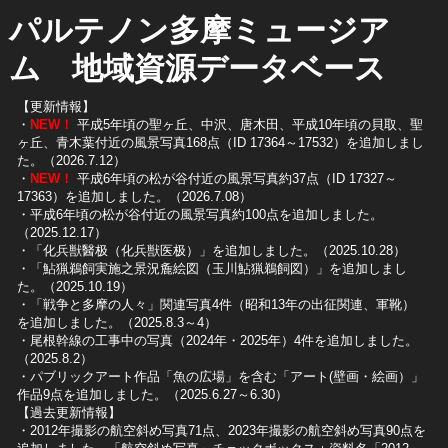
パルテノン多摩ミュージア
ム 地域資源データベース
【更新情報】
・
NEW！
平成5年頃の聖ヶ丘、中沢、唐木田、平成10年頃の貝取、聖
ヶ丘、青木葉付近の風景写真168点（ID 17364～17532）を追加しまし
た。（2026.7.12）
・
NEW！
平成6年頃の松が谷付近の風景写真約37点（ID 17327～
17363）を追加しました。（2026.7.08）
・平成6年頃の松が谷付近の風景写真約100点を追加しました。
（2025.12.17）
・「化兵獣醫极（化兵獣医极）」を追加しました。（2025.10.28）
・「鮎猟鵜飼実施之景況麁絵図（玉川鮎猟鵜飼図）」を追加しまし
た。（2025.10.19）
​・「戦争と多摩の人々」関連写真4件（昭和13年の出征関連、軍靴）
を追加しました。（2025.8.3～4）
​・尾根幹線の工事中の写真（2024年・2025年）4件を追加しました。
（2025.8.2）
​・パブリックアート作品「魚の広場」を含む「アート(壁画・絵画）」
作品9点を追加しました。（2025.6.27～6.30）
【過去更新情報】
・2012年撮影の航空斜め写真71点、2023年撮影の航空斜め写真90点を