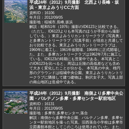
平成24年（2012）9月撮影 北西より長峰・坂
浜・東京よみうりCC方面
資料ID：16106
年月日：2012/09/05
撮影地：稲城市,長峰,坂浜
解説：昭和51年（1976）撮影のID6123と比較できる。
（ただし、ID6123よりも本写真のほうが手前から撮影
している。）東京よみうりカントリークラブ（写真奥）
と多摩カントリークラブ（写真手前）が現在と共通して
おり比較できる。東京よみうりカントリークラブは、
1960年に着工し、1961年仮開場、1964年に正式開場し
た。また、多摩カントリークラブは1962年7月に施工し
ている。ID6123の時期にも営業中である。本写真とこ
のID6123を比べると、周辺は丘陵の高低差なども含め
て大きく変化したことが分かる。 本写真の中央、楕円
形のグラウンドは稲城中央公園。東京よみうりカントリ
ークラブに隣接して建つ建物は、駒沢女子大。写真上部
の南山地区は造成中である。
平成24年（2012）9月撮影 南側より多摩中央公
園・パルテノン多摩・多摩センター駅前地区
資料ID：16131
年月日：2012/09/05
撮影地：多摩市,多摩センター,落合
解説：南側から多摩中央公園、パルテノン多摩、多摩セ
ンター駅前地区を撮った写真。旧西落合小学校は多摩市
立図書館本館としてこのころは使用されていた。また、