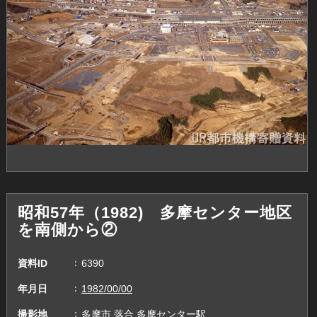
昭和57年（1982) 多摩センター地区
を南側から②
資料ID
6390
年月日
1982/00/00
撮影地
多摩市,落合,多摩センター駅