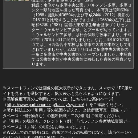
撮影地：多摩市,多摩センター,落合
解説：南側から多摩中央公園、パルテノン多摩、多摩セ
ンター駅前地区を撮った写真です。 本写真は昭和63年
（1988）撮影のID6594および平成24年（2012）撮影の
ID16131と比較することができます。ID6594の左下には
昭和62年（1987）開館の東京厚生年金健康づくりセン
ター「ウェルサンピア多摩」とプールが写っています。
「ウェルサンピア多摩」は社会保険庁改革により、平成
22年（2010）3月に閉館しました。なお、ID16131の時
点では、旧西落合小学校は多摩市立図書館本館として用
されていましたが、2023年7月1日に多摩中央図書館の
一角に多摩市立中央図書館がオープンしました。本写真
では図書館本館が中央図書館に移転した直後の写真とな
ります。
※スマートフォンでは画像の拡大表示ができません。スマホで「PC版サ
イトを見る」を選択すると、拡大表示も見られるようになります。
※高解像度写真のご利用については、[こちらのご案内ページ]
（
https://www.parthenon.or.jp/facility/syashin/
）をご確認ください。
※著作権法上の「引用」等の範囲を超えた、当館所蔵写真・画像（デー
タベース・刊行物含む）の無断転載・二次利用はご遠慮ください。
※「引用」の場合も、クレジット（例：「パルテノン多摩地域資源デー
タベースより」等）の明記をお願いいたします。
※WEB上でのご紹介には、画像ファイルの転載ではなく、該当ページへ
のリンクによるご活用を推奨しています。