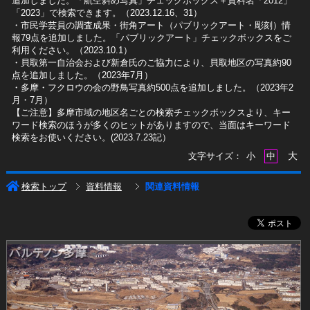
追加しました。「航空斜め写真」チェックボックス＋資料名「2012」
「2023」で検索できます。（2023.12.16、31）
​・市民学芸員の調査成果・街角アート（パブリックアート・彫刻）情
報79点を追加しました。「パブリックアート」チェックボックスをご
利用ください。（2023.10.1）
・貝取第一自治会および新倉氏のご協力により、貝取地区の写真約90
点を追加しました。（2023年7月）
・多摩・フクロウの会の野鳥写真約500点を追加しました。（2023年2
月・7月）
【ご注意】多摩市域の地区名ごとの検索チェックボックスより、キー
ワード検索のほうが多くのヒットがありますので、当面はキーワード
検索をお使いください。(2023.7.23記）
大
文字サイズ：
小
中
検索トップ
資料情報
関連資料情報