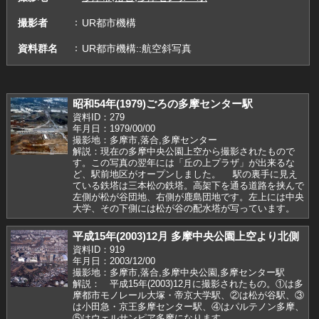
撮影者
UR都市機構
資料群名
UR都市機構::航空斜写真
昭和54年(1979)ごろの多摩センター駅
資料ID：279
年月日：1979/00/00
撮影地：多摩市,落合,多摩センター
解説：現在の多摩中央公園上空から撮影されたもので
す。この写真の翌年には「丘の上プラザ」が出来るな
ど、駅前地区がオープンしました。 駅の裏手に見え
ている鉄塔は三本松の鉄塔。高架下を通る道路を挟んで
左側が松が谷団地、右側が鹿島団地です。左上には中央
大学、その下側には松が谷の配水塔が写っています。
平成15年(2003)12月 多摩中央公園上空より北側
資料ID：919
年月日：2003/12/00
撮影地：多摩市,落合,多摩中央公園,多摩センター駅
解説： 平成15年(2003)12月に撮影されたもの。①は多
摩都市モノレール大塚・帝京大学駅、②は松が谷駅、③
は小田急・京王多摩センター駅、④はパルテノン多摩、
⑤はウェルサンピア多摩になります。