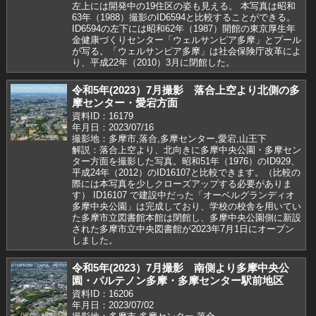
左上には開発中の19住区の姿も見える。 本写真は昭和
63年（1988）撮影のID6594と比較することができる。
ID6594の左下には昭和62年（1987）開館の東京厚生年
金健康づくりセンター「ウェルサンピア多摩」とプール
が写る。「ウェルサンピア多摩」は社会保険庁改革によ
り、平成22年（2010）3月に閉館した。
令和5年(2023）7月撮影 落合上空より北側の多
摩センター・愛宕方面
資料ID：16179
年月日：2023/07/16
撮影地：多摩市,落合,多摩センター,愛宕,山王下
解説：落合上空より、北向きに多摩中央公園・多摩セン
ター方面を撮影した写真。昭和51年（1976）のID929、
平成24年（2012）のID16107と比較できます。（比較の
際には本写真を少しクローズアップする必要がありま
す） ID16107 で建設中だった「オーベルグランディオ
多摩中央公園」は完成しており、学校の校舎を用いてい
た多摩市立図書館本館は閉館し、多摩中央公園側に新設
された多摩市立中央図書館が2023年7月1日にオープン
しました。
令和5年(2023）7月撮影 南側より多摩中央公
園・パルテノン多摩・多摩センター駅前地区
資料ID：16206
年月日：2023/07/02