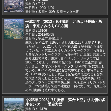
資料ID：7178
年月日：1999/11/09
撮影地：多摩市,落合,多摩センター駅
平成24年（2012）9月撮影 北西より長峰・坂
浜・東京よみうりCC方面
資料ID：16106
年月日：2012/09/05
撮影地：稲城市,長峰,坂浜
解説：昭和51年（1976）撮影のID6123と比較できる。
（ただし、ID6123よりも本写真のほうが手前から撮影
している。）東京よみうりカントリークラブ（写真奥）
と多摩カントリークラブ（写真手前）が現在と共通して
おり比較できる。東京よみうりカントリークラブは、
1960年に着工し、1961年仮開場、1964年に正式開場し
た。また、多摩カントリークラブは1962年7月に施工し
ている。ID6123の時期にも営業中である。本写真とこ
のID6123を比べると、周辺は丘陵の高低差なども含め
て大きく変化したことが分かる。 本写真の中央、楕円
形のグラウンドは稲城中央公園。東京よみうりカントリ
ークラブに隣接して建つ建物は、駒沢女子大。写真上部
の南山地区は造成中である。
令和5年(2023）7月撮影 落合上空より北側の多
摩センター・愛宕方面
資料ID：16179