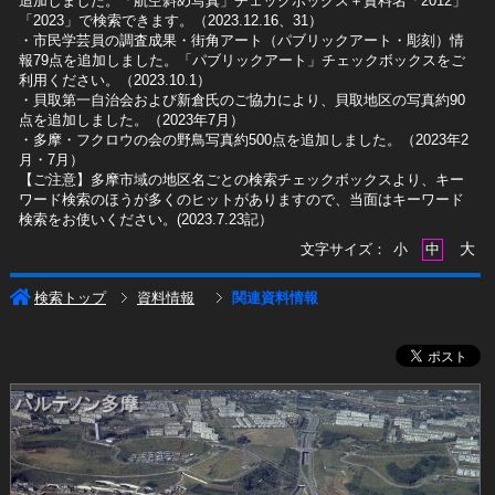
追加しました。「航空斜め写真」チェックボックス＋資料名「2012」
「2023」で検索できます。（2023.12.16、31）
​・市民学芸員の調査成果・街角アート（パブリックアート・彫刻）情
報79点を追加しました。「パブリックアート」チェックボックスをご
利用ください。（2023.10.1）
・貝取第一自治会および新倉氏のご協力により、貝取地区の写真約90
点を追加しました。（2023年7月）
・多摩・フクロウの会の野鳥写真約500点を追加しました。（2023年2
月・7月）
【ご注意】多摩市域の地区名ごとの検索チェックボックスより、キー
ワード検索のほうが多くのヒットがありますので、当面はキーワード
検索をお使いください。(2023.7.23記）
大
文字サイズ：
小
中
検索トップ
資料情報
関連資料情報