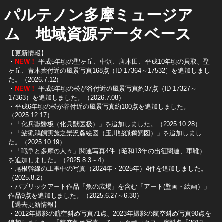
パルテノン多摩ミュージア
ム 地域資源データベース
【更新情報】
・
NEW！
平成5年頃の聖ヶ丘、中沢、唐木田、平成10年頃の貝取、聖
ヶ丘、青木葉付近の風景写真168点（ID 17364～17532）を追加しまし
た。（2026.7.12）
・
NEW！
平成6年頃の松が谷付近の風景写真約37点（ID 17327～
17363）を追加しました。（2026.7.08）
・平成6年頃の松が谷付近の風景写真約100点を追加しました。
（2025.12.17）
・「化兵獣醫极（化兵獣医极）」を追加しました。（2025.10.28）
・「鮎猟鵜飼実施之景況麁絵図（玉川鮎猟鵜飼図）」を追加しまし
た。（2025.10.19）
​・「戦争と多摩の人々」関連写真4件（昭和13年の出征関連、軍靴）
を追加しました。（2025.8.3～4）
​・尾根幹線の工事中の写真（2024年・2025年）4件を追加しました。
（2025.8.2）
​・パブリックアート作品「魚の広場」を含む「アート(壁画・絵画）」
作品9点を追加しました。（2025.6.27～6.30）
【過去更新情報】
・2012年撮影の航空斜め写真71点、2023年撮影の航空斜め写真90点を