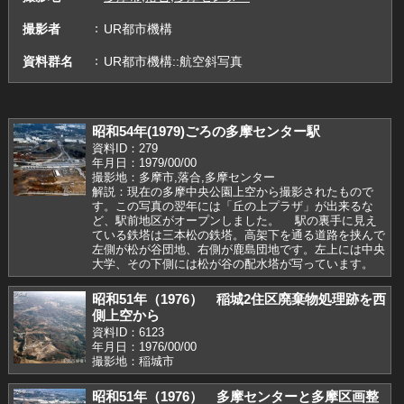
撮影者
UR都市機構
資料群名
UR都市機構::航空斜写真
昭和54年(1979)ごろの多摩センター駅
資料ID：279
年月日：1979/00/00
撮影地：多摩市,落合,多摩センター
解説：現在の多摩中央公園上空から撮影されたもので
す。この写真の翌年には「丘の上プラザ」が出来るな
ど、駅前地区がオープンしました。 駅の裏手に見え
ている鉄塔は三本松の鉄塔。高架下を通る道路を挟んで
左側が松が谷団地、右側が鹿島団地です。左上には中央
大学、その下側には松が谷の配水塔が写っています。
昭和51年（1976） 稲城2住区廃棄物処理跡を西
側上空から
資料ID：6123
年月日：1976/00/00
撮影地：稲城市
昭和51年（1976） 多摩センターと多摩区画整