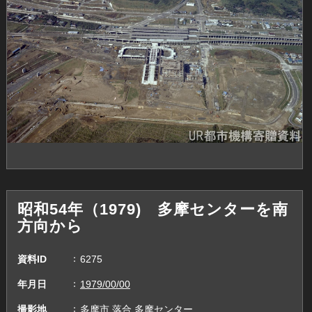
昭和54年（1979) 多摩センターを南
方向から
資料ID
6275
年月日
1979/00/00
撮影地
多摩市,落合,多摩センター