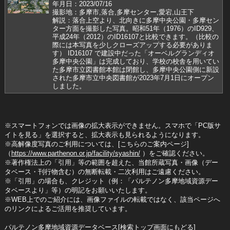
年月日：2023/07/16
撮影地：多摩市,落合,多摩センター,愛宕,山王下
解説：落合上空より、北向きに多摩中央公園・多摩セン
ター方面を撮影した写真。昭和51年（1976）のID929、
平成24年（2012）のID16107と比較できます。（比較の
際には本写真を少しクローズアップする必要がありま
す） ID16107 で建設中だった「オーベルグランディオ
多摩中央公園」は完成しており、学校の校舎を用いてい
た多摩市立図書館本館は閉館し、多摩中央公園側に新設
された多摩市立中央図書館が2023年7月1日にオープン
しました。
※スマートフォンでは画像の拡大表示ができません。スマホで「PC版サ
イトを見る」を選択すると、拡大表示も見られるようになります。
※高解像度写真のご利用については、[こちらのご案内ページ]
（
https://www.parthenon.or.jp/facility/syashin/
）をご確認ください。
※著作権法上の「引用」等の範囲を超えた、当館所蔵写真・画像（デー
タベース・刊行物含む）の無断転載・二次利用はご遠慮ください。
※「引用」の場合も、クレジット（例：「パルテノン多摩地域資源デー
タベースより」等）の明記をお願いいたします。
※WEB上でのご紹介には、画像ファイルの転載ではなく、該当ページへ
のリンクによるご活用を推奨しています。
パルテノン多摩地域資源データベース[
検索トップ画面にもどる
]