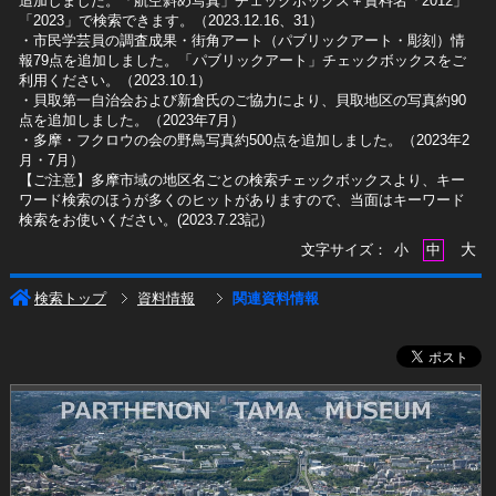
追加しました。「航空斜め写真」チェックボックス＋資料名「2012」
「2023」で検索できます。（2023.12.16、31）
​・市民学芸員の調査成果・街角アート（パブリックアート・彫刻）情
報79点を追加しました。「パブリックアート」チェックボックスをご
利用ください。（2023.10.1）
・貝取第一自治会および新倉氏のご協力により、貝取地区の写真約90
点を追加しました。（2023年7月）
・多摩・フクロウの会の野鳥写真約500点を追加しました。（2023年2
月・7月）
【ご注意】多摩市域の地区名ごとの検索チェックボックスより、キー
ワード検索のほうが多くのヒットがありますので、当面はキーワード
検索をお使いください。(2023.7.23記）
大
文字サイズ：
小
中
検索トップ
資料情報
関連資料情報