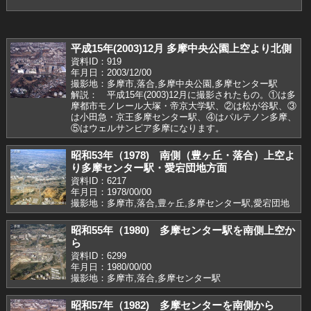
平成15年(2003)12月 多摩中央公園上空より北側
資料ID：919
年月日：2003/12/00
撮影地：多摩市,落合,多摩中央公園,多摩センター駅
解説： 平成15年(2003)12月に撮影されたもの。①は多
摩都市モノレール大塚・帝京大学駅、②は松が谷駅、③
は小田急・京王多摩センター駅、④はパルテノン多摩、
⑤はウェルサンピア多摩になります。
昭和53年（1978) 南側（豊ヶ丘・落合）上空よ
り多摩センター駅・愛宕団地方面
資料ID：6217
年月日：1978/00/00
撮影地：多摩市,落合,豊ヶ丘,多摩センター駅,愛宕団地
昭和55年（1980) 多摩センター駅を南側上空か
ら
資料ID：6299
年月日：1980/00/00
撮影地：多摩市,落合,多摩センター駅
昭和57年（1982) 多摩センターを南側から