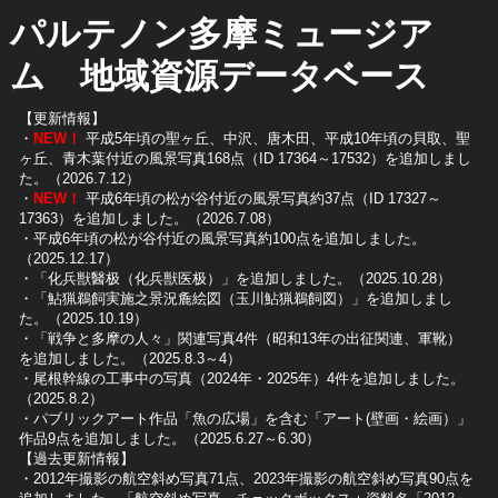
パルテノン多摩ミュージア
ム 地域資源データベース
【更新情報】
・
NEW！
平成5年頃の聖ヶ丘、中沢、唐木田、平成10年頃の貝取、聖
ヶ丘、青木葉付近の風景写真168点（ID 17364～17532）を追加しまし
た。（2026.7.12）
・
NEW！
平成6年頃の松が谷付近の風景写真約37点（ID 17327～
17363）を追加しました。（2026.7.08）
・平成6年頃の松が谷付近の風景写真約100点を追加しました。
（2025.12.17）
・「化兵獣醫极（化兵獣医极）」を追加しました。（2025.10.28）
・「鮎猟鵜飼実施之景況麁絵図（玉川鮎猟鵜飼図）」を追加しまし
た。（2025.10.19）
​・「戦争と多摩の人々」関連写真4件（昭和13年の出征関連、軍靴）
を追加しました。（2025.8.3～4）
​・尾根幹線の工事中の写真（2024年・2025年）4件を追加しました。
（2025.8.2）
​・パブリックアート作品「魚の広場」を含む「アート(壁画・絵画）」
作品9点を追加しました。（2025.6.27～6.30）
【過去更新情報】
・2012年撮影の航空斜め写真71点、2023年撮影の航空斜め写真90点を