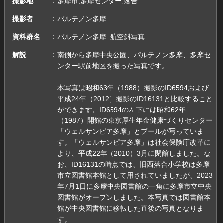
撮影地
多摩市,多摩センター,落合
撮影者
パルテノン多摩
資料群名
パルテノン多摩::航空斜写真
解説
南側から多摩中央公園、パルテノン多摩、多摩セ
ンター駅前地区を撮った写真です。
本写真は昭和63年（1988）撮影のID6594および
平成24年（2012）撮影のID16131と比較すること
ができます。ID6594の左下には昭和62年
（1987）開館の東京厚生年金健康づくりセンター
「ウェルサンピア多摩」とプールが写っていま
す。「ウェルサンピア多摩」は社会保険庁改革に
より、平成22年（2010）3月に閉館しました。な
お、ID16131の時点では、旧西落合小学校は多摩
市立図書館本館として用されていましたが、2023
年7月1日に多摩中央図書館の一角に多摩市立中央
図書館がオープンしました。本写真では図書館本
館が中央図書館に移転した直後の写真となりま
す。