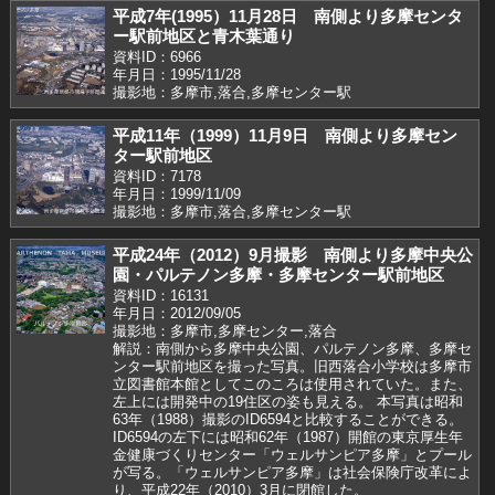
平成7年(1995）11月28日 南側より多摩センタ
ー駅前地区と青木葉通り
資料ID：6966
年月日：1995/11/28
撮影地：多摩市,落合,多摩センター駅
平成11年（1999）11月9日 南側より多摩セン
ター駅前地区
資料ID：7178
年月日：1999/11/09
撮影地：多摩市,落合,多摩センター駅
平成24年（2012）9月撮影 南側より多摩中央公
園・パルテノン多摩・多摩センター駅前地区
資料ID：16131
年月日：2012/09/05
撮影地：多摩市,多摩センター,落合
解説：南側から多摩中央公園、パルテノン多摩、多摩セ
ンター駅前地区を撮った写真。旧西落合小学校は多摩市
立図書館本館としてこのころは使用されていた。また、
左上には開発中の19住区の姿も見える。 本写真は昭和
63年（1988）撮影のID6594と比較することができる。
ID6594の左下には昭和62年（1987）開館の東京厚生年
金健康づくりセンター「ウェルサンピア多摩」とプール
が写る。「ウェルサンピア多摩」は社会保険庁改革によ
り、平成22年（2010）3月に閉館した。