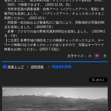
追加しました。「航空斜め写真」チェックボックス＋資料名「2012」
「2023」で検索できます。（2023.12.16、31）
​・市民学芸員の調査成果・街角アート（パブリックアート・彫刻）情
報79点を追加しました。「パブリックアート」チェックボックスをご
利用ください。（2023.10.1）
・貝取第一自治会および新倉氏のご協力により、貝取地区の写真約90
点を追加しました。（2023年7月）
・多摩・フクロウの会の野鳥写真約500点を追加しました。（2023年2
月・7月）
【ご注意】多摩市域の地区名ごとの検索チェックボックスより、キー
ワード検索のほうが多くのヒットがありますので、当面はキーワード
検索をお使いください。(2023.7.23記）
大
文字サイズ：
小
中
検索トップ
資料情報
関連資料情報