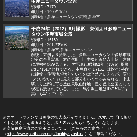
多摩ニュータウン全景
資料ID：7170
年月日：1999/11/29
撮影地：多摩ニュータウン広域,多摩市
平成24年（2012）9月撮影 東側より多摩ニュー
タウン多摩市域全景
資料ID：16139
年月日：2012/09/06
撮影地：多摩市,多摩ニュータウン
解説：東側より撮影した。多摩ニュータウンの多摩市域
部分の全景写真。右に乞田川、中央付近に永山駅、左側
に尾根幹線が見える。 本写真は昭和51年（1976）撮影
のID7151と比較できる。本写真がID7151 に比べて格段
に建物・住宅地が増えているのは当然といえるが、変わ
っていないように見える部分もいくつかみられる。永山
駅より上部に写る丘は貝取山緑地・豊ヶ丘北公園として
現在も残されている。また、馬引沢団地はID7151の写
真にも写っている。
※スマートフォンでは画像の拡大表示ができません。スマホで「PC版サ
イトを見る」を選択すると、拡大表示も見られるようになります。
※高解像度写真のご利用については、[こちらのご案内ページ]
（
https://www.parthenon.or.jp/facility/syashin/
）をご確認ください。