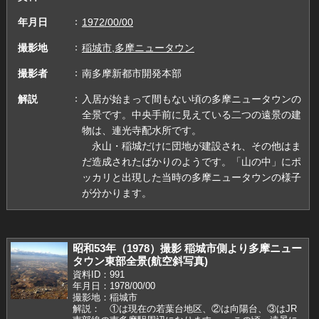
年月日
1972/00/00
撮影地
稲城市,多摩ニュータウン
撮影者
南多摩新都市開発本部
解説
入居が始まって間もない頃の多摩ニュータウンの
全景です。中央手前に見えている二つの遠景の建
物は、連光寺配水所です。
永山・稲城だけに団地が建設され、その他はま
だ造成されたばかりのようです。「山の中」にポ
ッカリと出現した当時の多摩ニュータウンの様子
が分かります。
昭和53年（1978）撮影 稲城市側より多摩ニュー
タウン東部全景(航空斜写真)
資料ID：991
年月日：1978/00/00
撮影地：稲城市
解説： ①は現在の若葉台地区、②は向陽台、③はJR