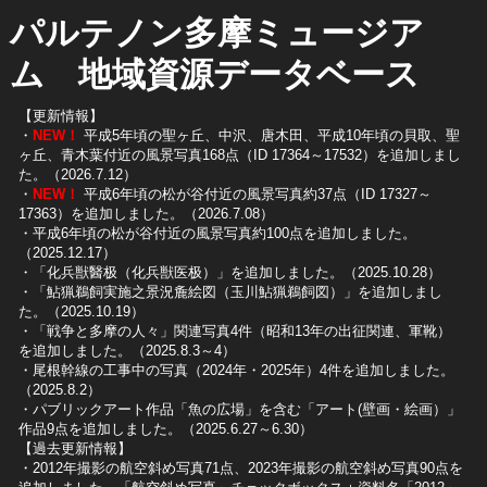
パルテノン多摩ミュージア
ム 地域資源データベース
【更新情報】
・
NEW！
平成5年頃の聖ヶ丘、中沢、唐木田、平成10年頃の貝取、聖
ヶ丘、青木葉付近の風景写真168点（ID 17364～17532）を追加しまし
た。（2026.7.12）
・
NEW！
平成6年頃の松が谷付近の風景写真約37点（ID 17327～
17363）を追加しました。（2026.7.08）
・平成6年頃の松が谷付近の風景写真約100点を追加しました。
（2025.12.17）
・「化兵獣醫极（化兵獣医极）」を追加しました。（2025.10.28）
・「鮎猟鵜飼実施之景況麁絵図（玉川鮎猟鵜飼図）」を追加しまし
た。（2025.10.19）
​・「戦争と多摩の人々」関連写真4件（昭和13年の出征関連、軍靴）
を追加しました。（2025.8.3～4）
​・尾根幹線の工事中の写真（2024年・2025年）4件を追加しました。
（2025.8.2）
​・パブリックアート作品「魚の広場」を含む「アート(壁画・絵画）」
作品9点を追加しました。（2025.6.27～6.30）
【過去更新情報】
・2012年撮影の航空斜め写真71点、2023年撮影の航空斜め写真90点を