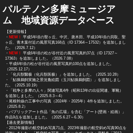
パルテノン多摩ミュージア
ム 地域資源データベース
【更新情報】
・
NEW！
平成5年頃の聖ヶ丘、中沢、唐木田、平成10年頃の貝取、聖
ヶ丘、青木葉付近の風景写真168点（ID 17364～17532）を追加しまし
た。（2026.7.12）
・
NEW！
平成6年頃の松が谷付近の風景写真約37点（ID 17327～
17363）を追加しました。（2026.7.08）
・平成6年頃の松が谷付近の風景写真約100点を追加しました。
（2025.12.17）
・「化兵獣醫极（化兵獣医极）」を追加しました。（2025.10.28）
・「鮎猟鵜飼実施之景況麁絵図（玉川鮎猟鵜飼図）」を追加しまし
た。（2025.10.19）
​・「戦争と多摩の人々」関連写真4件（昭和13年の出征関連、軍靴）
を追加しました。（2025.8.3～4）
​・尾根幹線の工事中の写真（2024年・2025年）4件を追加しました。
（2025.8.2）
​・パブリックアート作品「魚の広場」を含む「アート(壁画・絵画）」
作品9点を追加しました。（2025.6.27～6.30）
【過去更新情報】
・2012年撮影の航空斜め写真71点、2023年撮影の航空斜め写真90点を