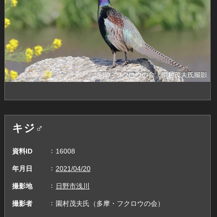
キジ♂
資料ID
16008
年月日
2021/04/20
撮影地
日野市浅川
撮影者
園村茂夫氏（多摩・フクロウの会）