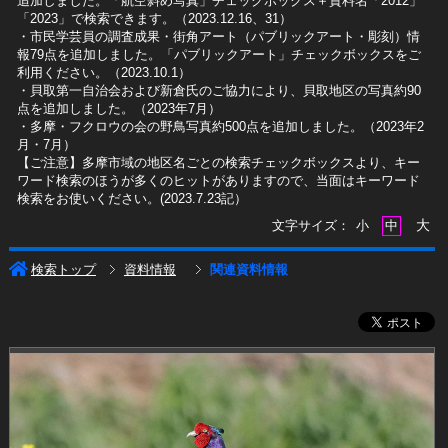
追加しました。「航空斜め写真」チェックボックス＋資料名「2012」
「2023」で検索できます。（2023.12.16、31）
​・市民学芸員の調査成果・街角アート（パブリックアート・彫刻）情
報79点を追加しました。「パブリックアート」チェックボックスをご
利用ください。（2023.10.1）
・貝取第一自治会および新倉氏のご協力により、貝取地区の写真約90
点を追加しました。（2023年7月）
・多摩・フクロウの会の野鳥写真約500点を追加しました。（2023年2
月・7月）
【ご注意】多摩市域の地区名ごとの検索チェックボックスより、キー
ワード検索のほうが多くのヒットがありますので、当面はキーワード
検索をお使いください。(2023.7.23記）
大
文字サイズ：
小
中
検索トップ
資料情報
関連資料情報