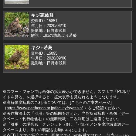
キジ家族群
資料ID：15851
年月日：2020/06/10
撮影地：日野市浅川
解説：183の幼鳥より若齢
キジ♂若鳥
資料ID：15895
年月日：2020/09/06
撮影地：日野市浅川
※スマートフォンでは画像の拡大表示ができません。スマホで「PC版サ
イトを見る」を選択すると、拡大表示も見られるようになります。
※高解像度写真のご利用については、[こちらのご案内ページ]
（
https://www.parthenon.or.jp/facility/syashin/
）をご確認ください。
※著作権法上の「引用」等の範囲を超えた、当館所蔵写真・画像（デー
タベース・刊行物含む）の無断転載・二次利用はご遠慮ください。
※「引用」の場合も、クレジット（例：「パルテノン多摩地域資源デー
タベースより」等）の明記をお願いいたします。
※WEB上でのご紹介には、画像ファイルの転載ではなく、該当ページへ