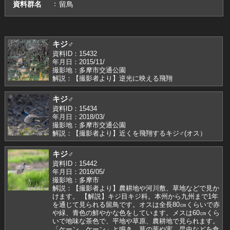
資料群名
留鳥
キジ♂
資料ID：15432
年月日：2015/11/
撮影地：多摩市交通公園
解説：【撮影者より】逆光に映える飛翔
キジ♂
資料ID：15434
年月日：2018/03/
撮影地：多摩市交通公園
解説：【撮影者より】近くを飛翔するキジ♂(オス）
キジ♂
資料ID：15442
年月日：2016/05/
撮影地：多摩市
解説：【撮影者より】農耕地や河川敷、草地などで見か
けます。 【解説】キジ目キジ科。本州から九州まで1年
を通じて見られる留鳥です。オスは全長80㎝くらいで赤
や緑、青色の鮮やかな色をしています。メスは60㎝くら
いで地味な茶色で、平地や草原、農耕地で見られます。
「ケーン、ケーン」と鳴き、草の葉や実、昆虫などを食