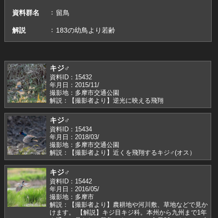
資料群名
留鳥
解説
183の幼鳥より若齢
キジ♂
資料ID：15432
年月日：2015/11/
撮影地：多摩市交通公園
解説：【撮影者より】逆光に映える飛翔
キジ♂
資料ID：15434
年月日：2018/03/
撮影地：多摩市交通公園
解説：【撮影者より】近くを飛翔するキジ♂(オス）
キジ♂
資料ID：15442
年月日：2016/05/
撮影地：多摩市
解説：【撮影者より】農耕地や河川敷、草地などで見か
けます。 【解説】キジ目キジ科。本州から九州まで1年