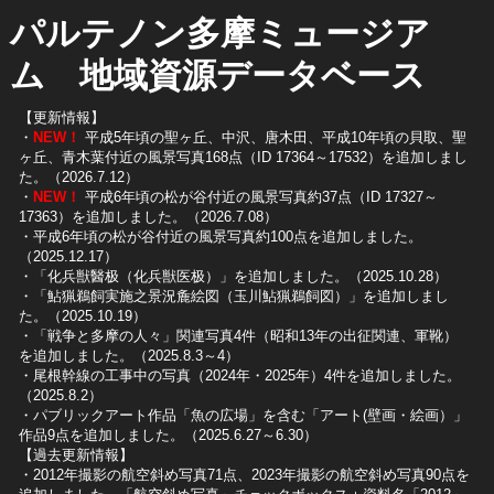
パルテノン多摩ミュージア
ム 地域資源データベース
【更新情報】
・
NEW！
平成5年頃の聖ヶ丘、中沢、唐木田、平成10年頃の貝取、聖
ヶ丘、青木葉付近の風景写真168点（ID 17364～17532）を追加しまし
た。（2026.7.12）
・
NEW！
平成6年頃の松が谷付近の風景写真約37点（ID 17327～
17363）を追加しました。（2026.7.08）
・平成6年頃の松が谷付近の風景写真約100点を追加しました。
（2025.12.17）
・「化兵獣醫极（化兵獣医极）」を追加しました。（2025.10.28）
・「鮎猟鵜飼実施之景況麁絵図（玉川鮎猟鵜飼図）」を追加しまし
た。（2025.10.19）
​・「戦争と多摩の人々」関連写真4件（昭和13年の出征関連、軍靴）
を追加しました。（2025.8.3～4）
​・尾根幹線の工事中の写真（2024年・2025年）4件を追加しました。
（2025.8.2）
​・パブリックアート作品「魚の広場」を含む「アート(壁画・絵画）」
作品9点を追加しました。（2025.6.27～6.30）
【過去更新情報】
・2012年撮影の航空斜め写真71点、2023年撮影の航空斜め写真90点を