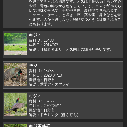
を通じて見られる留鳥です。オスは全長80㎝くらいで赤
や緑、青色の鮮やかな色をしています。メスは60㎝くら
いで地味な茶色で、平地や草原、農耕地で見られます。
「ケーン、ケーン」と鳴き、草の葉や実、昆虫などを食
べます。人から逃げようと飛び立つときに目撃されるこ
ともあります。
キジ♂
資料ID：15488
年月日：2014/07/
解説：【撮影者より】オス同士の縄張り争いです。
キジ
資料ID：15755
年月日：2020/04/10
撮影地：日野市
解説：求愛ディスプレイ
キジ♂
資料ID：15756
年月日：2022/05/11
撮影地：日野市
解説：ドラミング（ほろ打ち）
キジ家族群