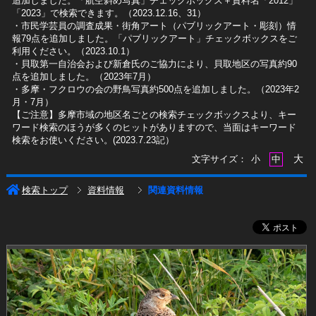
追加しました。「航空斜め写真」チェックボックス＋資料名「2012」
「2023」で検索できます。（2023.12.16、31）
​・市民学芸員の調査成果・街角アート（パブリックアート・彫刻）情
報79点を追加しました。「パブリックアート」チェックボックスをご
利用ください。（2023.10.1）
・貝取第一自治会および新倉氏のご協力により、貝取地区の写真約90
点を追加しました。（2023年7月）
・多摩・フクロウの会の野鳥写真約500点を追加しました。（2023年2
月・7月）
【ご注意】多摩市域の地区名ごとの検索チェックボックスより、キー
ワード検索のほうが多くのヒットがありますので、当面はキーワード
検索をお使いください。(2023.7.23記）
大
文字サイズ：
小
中
検索トップ
資料情報
関連資料情報