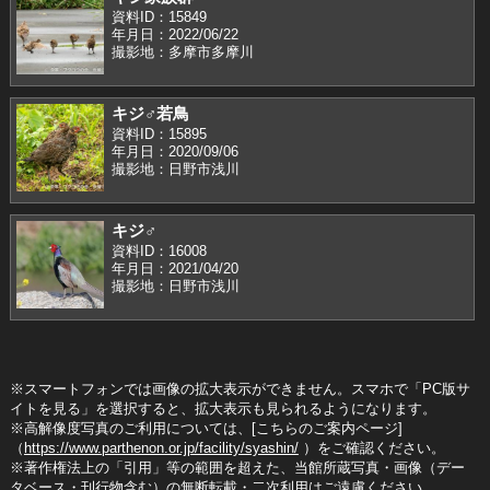
資料ID：15849
年月日：2022/06/22
撮影地：多摩市多摩川
キジ♂若鳥
資料ID：15895
年月日：2020/09/06
撮影地：日野市浅川
キジ♂
資料ID：16008
年月日：2021/04/20
撮影地：日野市浅川
※スマートフォンでは画像の拡大表示ができません。スマホで「PC版サ
イトを見る」を選択すると、拡大表示も見られるようになります。
※高解像度写真のご利用については、[こちらのご案内ページ]
（
https://www.parthenon.or.jp/facility/syashin/
）をご確認ください。
※著作権法上の「引用」等の範囲を超えた、当館所蔵写真・画像（デー
タベース・刊行物含む）の無断転載・二次利用はご遠慮ください。