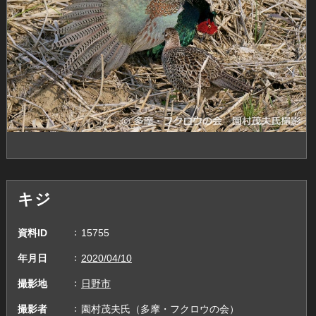
キジ
資料ID
15755
年月日
2020/04/10
撮影地
日野市
撮影者
園村茂夫氏（多摩・フクロウの会）