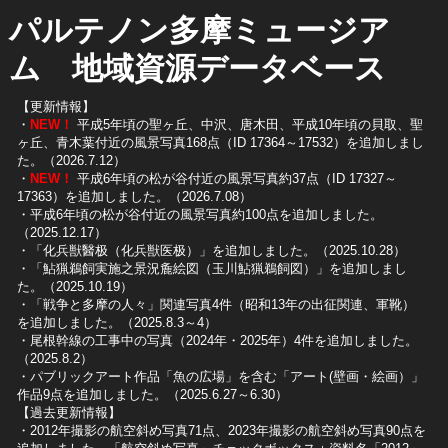
パルテノン多摩ミュージア
ム 地域資源データベース
【更新情報】
・
NEW！
平成5年頃の聖ヶ丘、中沢、唐木田、平成10年頃の貝取、聖
ヶ丘、青木葉付近の風景写真168点（ID 17364～17532）を追加しまし
た。（2026.7.12）
・
NEW！
平成6年頃の松が谷付近の風景写真約37点（ID 17327～
17363）を追加しました。（2026.7.08）
・平成6年頃の松が谷付近の風景写真約100点を追加しました。
（2025.12.17）
・「化兵獣醫极（化兵獣医极）」を追加しました。（2025.10.28）
・「鮎猟鵜飼実施之景況麁絵図（玉川鮎猟鵜飼図）」を追加しまし
た。（2025.10.19）
​・「戦争と多摩の人々」関連写真4件（昭和13年の出征関連、軍靴）
を追加しました。（2025.8.3～4）
​・尾根幹線の工事中の写真（2024年・2025年）4件を追加しました。
（2025.8.2）
​・パブリックアート作品「魚の広場」を含む「アート(壁画・絵画）」
作品9点を追加しました。（2025.6.27～6.30）
【過去更新情報】
・2012年撮影の航空斜め写真71点、2023年撮影の航空斜め写真90点を