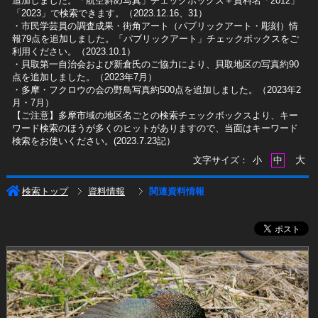
追加しました。「航空斜め写真」チェックボックス＋資料名「2012」
「2023」で検索できます。（2023.12.16、31）
​・市民学芸員の調査成果・街角アート（パブリックアート・彫刻）情
報79点を追加しました。「パブリックアート」チェックボックスをご
利用ください。（2023.10.1）
・貝取第一自治会および新倉氏のご協力により、貝取地区の写真約90
点を追加しました。（2023年7月）
・多摩・フクロウの会の野鳥写真約500点を追加しました。（2023年2
月・7月）
【ご注意】多摩市域の地区名ごとの検索チェックボックスより、キー
ワード検索のほうが多くのヒットがありますので、当面はキーワード
検索をお使いください。(2023.7.23記）
大
文字サイズ：
小
中
検索トップ
資料情報
関連資料情報