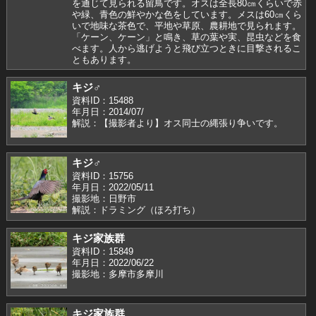
を通じて見られる留鳥です。オスは全長80㎝くらいで赤
や緑、青色の鮮やかな色をしています。メスは60㎝くら
いで地味な茶色で、平地や草原、農耕地で見られます。
「ケーン、ケーン」と鳴き、草の葉や実、昆虫などを食
べます。人から逃げようと飛び立つときに目撃されるこ
ともあります。
キジ♂
資料ID：15488
年月日：2014/07/
解説：【撮影者より】オス同士の縄張り争いです。
キジ♂
資料ID：15756
年月日：2022/05/11
撮影地：日野市
解説：ドラミング（ほろ打ち）
キジ家族群
資料ID：15849
年月日：2022/06/22
撮影地：多摩市多摩川
キジ家族群