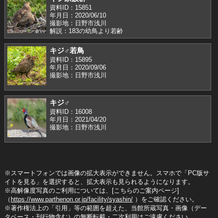
資料ID：15851
年月日：2020/06/10
撮影地：日野市浅川
解説：183の幼鳥より若齢
キジ♂若鳥
資料ID：15895
年月日：2020/09/06
撮影地：日野市浅川
キジ♂
資料ID：16008
年月日：2021/04/20
撮影地：日野市浅川
※スマートフォンでは画像の拡大表示ができません。スマホで「PC版サ
イトを見る」を選択すると、拡大表示も見られるようになります。
※高解像度写真のご利用については、[こちらのご案内ページ]
（
https://www.parthenon.or.jp/facility/syashin/
）をご確認ください。
※著作権法上の「引用」等の範囲を超えた、当館所蔵写真・画像（デー
タベース・刊行物含む）の無断転載・二次利用はご遠慮ください。