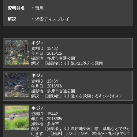
資料群名
留鳥
解説
求愛ディスプレイ
キジ♂
資料ID：15432
年月日：2015/11/
撮影地：多摩市交通公園
解説：【撮影者より】逆光に映える飛翔
キジ♂
資料ID：15434
年月日：2018/03/
撮影地：多摩市交通公園
解説：【撮影者より】近くを飛翔するキジ♂(オス）
キジ♂
資料ID：15442
年月日：2016/05/
撮影地：多摩市
解説：【撮影者より】農耕地や河川敷、草地などで見か
けます。 【解説】キジ目キジ科。本州から九州まで1年