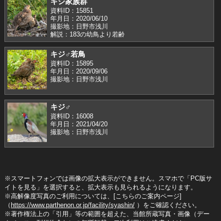
キジ家族群
資料ID：15851
年月日：2020/06/10
撮影地：日野市浅川
解説：183の幼鳥より若齢
キジ♂若鳥
資料ID：15895
年月日：2020/09/06
撮影地：日野市浅川
キジ♂
資料ID：16008
年月日：2021/04/20
撮影地：日野市浅川
※スマートフォンでは画像の拡大表示ができません。スマホで「PC版サ
イトを見る」を選択すると、拡大表示も見られるようになります。
※高解像度写真のご利用については、[こちらのご案内ページ]
（
https://www.parthenon.or.jp/facility/syashin/
）をご確認ください。
※著作権法上の「引用」等の範囲を超えた、当館所蔵写真・画像（デー