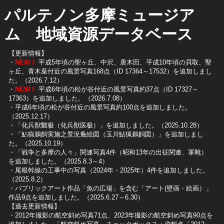
パルテノン多摩ミュージア
ム 地域資源データベース
【更新情報】
・
NEW！
平成5年頃の聖ヶ丘、中沢、唐木田、平成10年頃の貝取、聖
ヶ丘、青木葉付近の風景写真168点（ID 17364～17532）を追加しまし
た。（2026.7.12）
・
NEW！
平成6年頃の松が谷付近の風景写真約37点（ID 17327～
17363）を追加しました。（2026.7.08）
・平成6年頃の松が谷付近の風景写真約100点を追加しました。
（2025.12.17）
・「化兵獣醫极（化兵獣医极）」を追加しました。（2025.10.28）
・「鮎猟鵜飼実施之景況麁絵図（玉川鮎猟鵜飼図）」を追加しまし
た。（2025.10.19）
​・「戦争と多摩の人々」関連写真4件（昭和13年の出征関連、軍靴）
を追加しました。（2025.8.3～4）
​・尾根幹線の工事中の写真（2024年・2025年）4件を追加しました。
（2025.8.2）
​・パブリックアート作品「魚の広場」を含む「アート(壁画・絵画）」
作品9点を追加しました。（2025.6.27～6.30）
【過去更新情報】
・2012年撮影の航空斜め写真71点、2023年撮影の航空斜め写真90点を