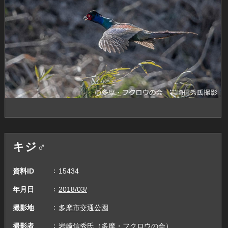
キジ♂
資料ID
15434
年月日
2018/03/
撮影地
多摩市交通公園
撮影者
岩崎信秀氏（多摩・フクロウの会）