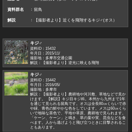
資料群名
留鳥
解説
【撮影者より】近くを飛翔するキジ♂(オス）
キジ♂
資料ID：15432
年月日：2015/11/
撮影地：多摩市交通公園
解説：【撮影者より】逆光に映える飛翔
キジ♂
資料ID：15442
年月日：2016/05/
撮影地：多摩市
解説：【撮影者より】農耕地や河川敷、草地などで見か
けます。 【解説】キジ目キジ科。本州から九州まで1年
を通じて見られる留鳥です。オスは全長80㎝くらいで赤
や緑、青色の鮮やかな色をしています。メスは60㎝くら
いで地味な茶色で、平地や草原、農耕地で見られます。
「ケーン、ケーン」と鳴き、草の葉や実、昆虫などを食
べます。人から逃げようと飛び立つときに目撃されるこ
ともあります。