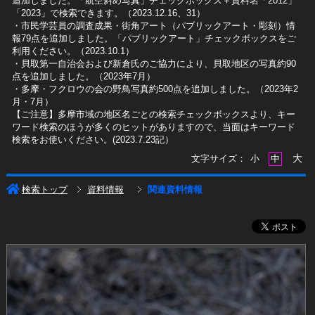
追加しました。「航空斜め写真」チェックボックス＋資料名「2012」
「2023」で検索できます。（2023.12.16、31）
​・市民学芸員の調査成果・街角アート（パブリックアート・彫刻）情
報79点を追加しました。「パブリックアート」チェックボックスをご
利用ください。（2023.10.1）
・貝取第一自治会および新倉氏のご協力により、貝取地区の写真約90
点を追加しました。（2023年7月）
・多摩・フクロウの会の野鳥写真約500点を追加しました。（2023年2
月・7月）
【ご注意】多摩市域の地区名ごとの検索チェックボックスより、キー
ワード検索のほうが多くのヒットがありますので、当面はキーワード
検索をお使いください。(2023.7.23記）
大
文字サイズ：
小
中
検索トップ
資料情報
関連資料情報