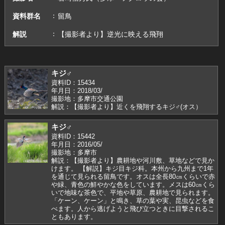
資料群名
留鳥
解説
【撮影者より】逆光に映える飛翔
キジ♂
資料ID：15434
年月日：2018/03/
撮影地：多摩市交通公園
解説：【撮影者より】近くを飛翔するキジ♂(オス）
キジ♂
資料ID：15442
年月日：2016/05/
撮影地：多摩市
解説：【撮影者より】農耕地や河川敷、草地などで見か
けます。 【解説】キジ目キジ科。本州から九州まで1年
を通じて見られる留鳥です。オスは全長80㎝くらいで赤
や緑、青色の鮮やかな色をしています。メスは60㎝くら
いで地味な茶色で、平地や草原、農耕地で見られます。
「ケーン、ケーン」と鳴き、草の葉や実、昆虫などを食
べます。人から逃げようと飛び立つときに目撃されるこ
ともあります。