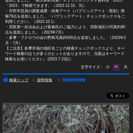
追加しました。「航空斜め写真」チェックボックス＋資料名「2012」
「2023」で検索できます。（2023.12.16、31）
​・市民学芸員の調査成果・街角アート（パブリックアート・彫刻）情
報79点を追加しました。「パブリックアート」チェックボックスをご
利用ください。（2023.10.1）
・貝取第一自治会および新倉氏のご協力により、貝取地区の写真約90
点を追加しました。（2023年7月）
・多摩・フクロウの会の野鳥写真約500点を追加しました。（2023年2
月・7月）
【ご注意】多摩市域の地区名ごとの検索チェックボックスより、キー
ワード検索のほうが多くのヒットがありますので、当面はキーワード
検索をお使いください。(2023.7.23記）
大
文字サイズ：
小
中
検索トップ
資料情報
関連資料情報