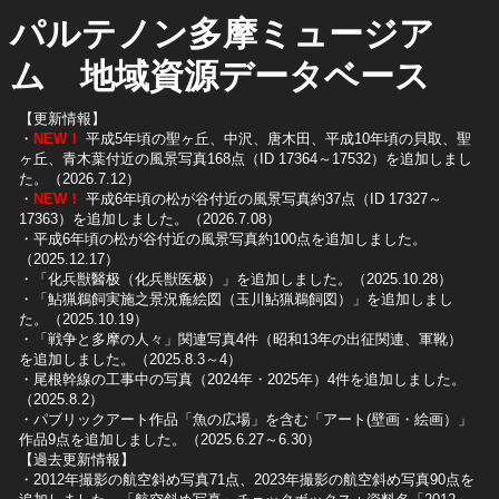
パルテノン多摩ミュージア
ム 地域資源データベース
【更新情報】
・
NEW！
平成5年頃の聖ヶ丘、中沢、唐木田、平成10年頃の貝取、聖
ヶ丘、青木葉付近の風景写真168点（ID 17364～17532）を追加しまし
た。（2026.7.12）
・
NEW！
平成6年頃の松が谷付近の風景写真約37点（ID 17327～
17363）を追加しました。（2026.7.08）
・平成6年頃の松が谷付近の風景写真約100点を追加しました。
（2025.12.17）
・「化兵獣醫极（化兵獣医极）」を追加しました。（2025.10.28）
・「鮎猟鵜飼実施之景況麁絵図（玉川鮎猟鵜飼図）」を追加しまし
た。（2025.10.19）
​・「戦争と多摩の人々」関連写真4件（昭和13年の出征関連、軍靴）
を追加しました。（2025.8.3～4）
​・尾根幹線の工事中の写真（2024年・2025年）4件を追加しました。
（2025.8.2）
​・パブリックアート作品「魚の広場」を含む「アート(壁画・絵画）」
作品9点を追加しました。（2025.6.27～6.30）
【過去更新情報】
・2012年撮影の航空斜め写真71点、2023年撮影の航空斜め写真90点を