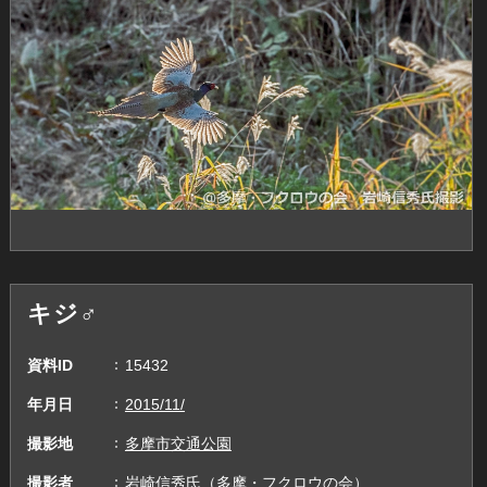
キジ♂
資料ID
15432
年月日
2015/11/
撮影地
多摩市交通公園
撮影者
岩崎信秀氏（多摩・フクロウの会）