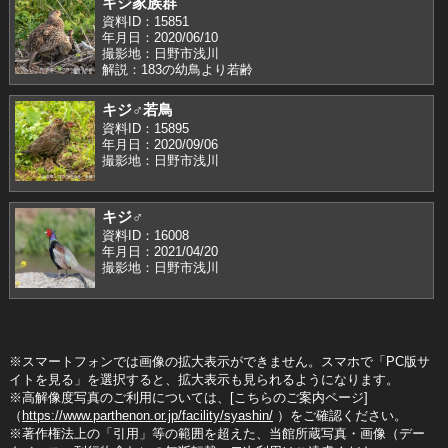
キジ家族群
資料ID：15851
年月日：2020/06/10
撮影地：日野市浅川
解説：183の幼鳥より若齢
キジ♂若鳥
資料ID：15895
年月日：2020/09/06
撮影地：日野市浅川
キジ♂
資料ID：16008
年月日：2021/04/20
撮影地：日野市浅川
※スマートフォンでは画像の拡大表示ができません。スマホで「PC版サ
イトを見る」を選択すると、拡大表示も見られるようになります。
※高解像度写真のご利用については、[こちらのご案内ページ]
（
https://www.parthenon.or.jp/facility/syashin/
）をご確認ください。
※著作権法上の「引用」等の範囲を超えた、当館所蔵写真・画像（デー