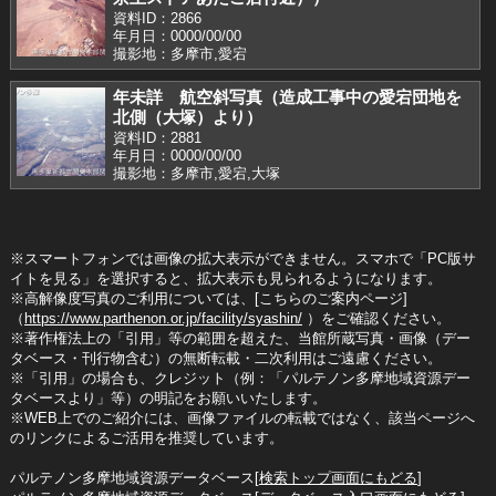
資料ID：2866
年月日：0000/00/00
撮影地：多摩市,愛宕
年未詳 航空斜写真（造成工事中の愛宕団地を
北側（大塚）より）
資料ID：2881
年月日：0000/00/00
撮影地：多摩市,愛宕,大塚
※スマートフォンでは画像の拡大表示ができません。スマホで「PC版サ
イトを見る」を選択すると、拡大表示も見られるようになります。
※高解像度写真のご利用については、[こちらのご案内ページ]
（
https://www.parthenon.or.jp/facility/syashin/
）をご確認ください。
※著作権法上の「引用」等の範囲を超えた、当館所蔵写真・画像（デー
タベース・刊行物含む）の無断転載・二次利用はご遠慮ください。
※「引用」の場合も、クレジット（例：「パルテノン多摩地域資源デー
タベースより」等）の明記をお願いいたします。
※WEB上でのご紹介には、画像ファイルの転載ではなく、該当ページへ
のリンクによるご活用を推奨しています。
パルテノン多摩地域資源データベース[
検索トップ画面にもどる
]