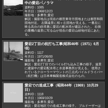
中の愛宕パノラマ
資料ID：1085
年月日：1968/12/23
撮影地：多摩市,愛宕
解説：撮影地点は現在の都営東寺方団地または都営和田
団地付近。 左隅遠景に桜ヶ丘団地が見える。一番左に
映る高台の鉄塔裏に愛宕の配水塔が建設された。 右側
の重機の遠景に写る山が現在の愛宕山緑地付近にあた
る。
愛宕2丁目の杭打ち工事(昭和46年（1971）6月
頃)
資料ID：1117
年月日：1971/06/00
撮影地：多摩市,愛宕
解説：愛宕2丁目でのパイル打ち込み工事の様子。遠景
に建築中の愛宕配水塔と水道事務所が見える。 使用さ
れているクローラーマウントの三点式パイルドライバー
（杭打機）は日本車輌製造株式会社のもの。
愛宕での造成工事（昭和44年（1969）10月29
日）
資料ID：1118
年月日：1969/10/29
撮影地：多摩市,愛宕
解説：愛宕地区での造成工事の様子。 ブルドーザーは