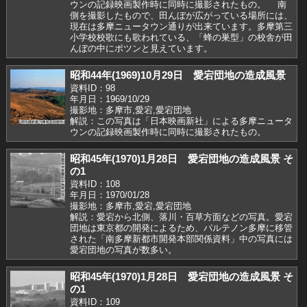
ウンの記録映画製作時に同時に撮影されたもの。 南
側を撮影したもので、田んぼが広がっている場所には、
現在は多摩ニュータウン通りが出来ています。多摩第三
小学校校歌にも歌われている、「蜂の巣型」の校舎が田
んぼの中にポツンと見えています。
昭和44年(1969)10月29日 愛宕団地の造成風景
資料ID：98
年月日：1969/10/29
撮影地：多摩市,愛宕,愛宕団地
解説：この写真は「日本映画新社」による多摩ニュータ
ウンの記録映画製作時に同時に撮影されたもの。
昭和45年(1970)1月28日 愛宕団地の造成風景 そ
の1
資料ID：108
年月日：1970/01/28
撮影地：多摩市,愛宕,愛宕団地
解説：愛宕から北側、落川・百草方面などの写真。愛宕
団地は東京都の開発によるため、パルテノン多摩に移管
された「南多摩新都市開発本部関係資料」中の写真には
愛宕団地の写真が数多い。
昭和45年(1970)1月28日 愛宕団地の造成風景 そ
の1
資料ID：109