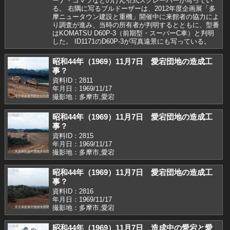
ーナ・コマツなどのけん引式スクレーパーが写ってい
る。 右隅に写るブルドーザーは、2012年度企画展「多
摩ニュータウン建設と重機」開催中に来館者の協力によ
り調査が進み、当時の所有者が判明するとともに、型番
はKOMATSU D60P-3（前期型・スーパーC車）と判明
した。 ID1171のD60P-3が写真遠景にも写っている。
昭和44年（1969）11月7日 愛宕団地の造成工
事？
資料ID：2811
年月日：1969/11/17
撮影地：多摩市,愛宕
昭和44年（1969）11月7日 愛宕団地の造成工
事？
資料ID：2815
年月日：1969/11/17
撮影地：多摩市,愛宕
昭和44年（1969）11月7日 愛宕団地の造成工
事？
資料ID：2816
年月日：1969/11/17
撮影地：多摩市,愛宕
昭和44年（1969）11月7日 造成中の愛宕と愛