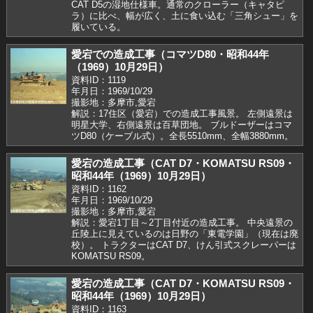
CAT D5の湿地仕様車。通常のクローラー（キャタピ
ラ）に比べ、幅が広く、土に食い込む「三角シュー」を
履いている。
愛宕での造成工事（コマツD80・昭和44年
（1969）10月29日）
資料ID：1119
年月日：1969/10/29
撮影地：多摩市,愛宕
解説：17住区（愛宕）での造成工事風景。 左側遠景は
明星大学、右側遠景は百草団地。 ブルドーザーはコマ
ツD80（ケーブル式）。全長5510mm、全幅3880mm。
愛宕の造成工事（CAT D7・KOMATSU RS09・
昭和44年（1969）10月29日）
資料ID：1162
年月日：1969/10/29
撮影地：多摩市,愛宕
解説：愛宕1丁目～2丁目付近の造成工事。 中央遠景の
丘陵上に見えているのは日野の「東電学園」（現在は廃
校）。 トラクターはCAT D7、けん引式スクレーパーは
KOMATSU RS09。
愛宕の造成工事（CAT D7・KOMATSU RS09・
昭和44年（1969）10月29日）
資料ID：1163