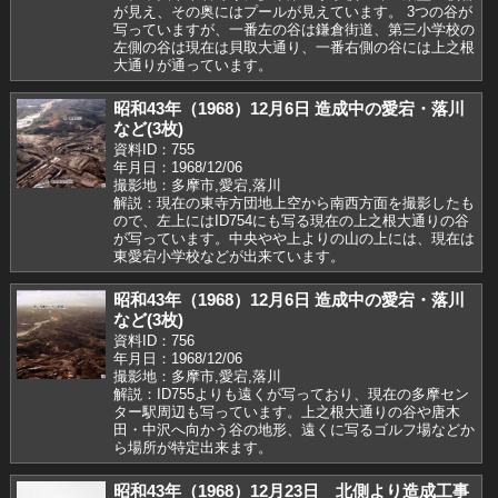
が見え、その奥にはプールが見えています。 3つの谷が
写っていますが、一番左の谷は鎌倉街道、第三小学校の
左側の谷は現在は貝取大通り、一番右側の谷には上之根
大通りが通っています。
昭和43年（1968）12月6日 造成中の愛宕・落川
など(3枚)
資料ID：755
年月日：1968/12/06
撮影地：多摩市,愛宕,落川
解説：現在の東寺方団地上空から南西方面を撮影したも
ので、左上にはID754にも写る現在の上之根大通りの谷
が写っています。中央やや上よりの山の上には、現在は
東愛宕小学校などが出来ています。
昭和43年（1968）12月6日 造成中の愛宕・落川
など(3枚)
資料ID：756
年月日：1968/12/06
撮影地：多摩市,愛宕,落川
解説：ID755よりも遠くが写っており、現在の多摩セン
ター駅周辺も写っています。上之根大通りの谷や唐木
田・中沢へ向かう谷の地形、遠くに写るゴルフ場などか
ら場所が特定出来ます。
昭和43年（1968）12月23日 北側より造成工事