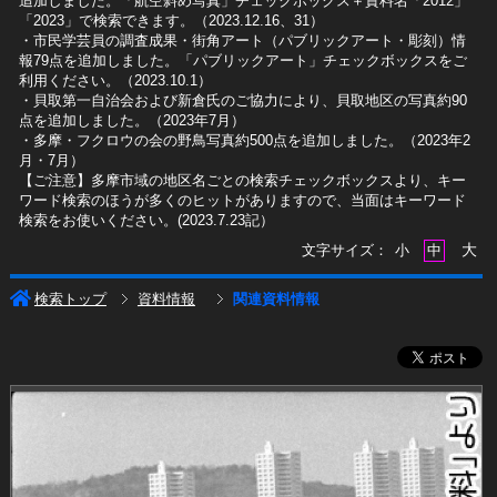
追加しました。「航空斜め写真」チェックボックス＋資料名「2012」
「2023」で検索できます。（2023.12.16、31）
​・市民学芸員の調査成果・街角アート（パブリックアート・彫刻）情
報79点を追加しました。「パブリックアート」チェックボックスをご
利用ください。（2023.10.1）
・貝取第一自治会および新倉氏のご協力により、貝取地区の写真約90
点を追加しました。（2023年7月）
・多摩・フクロウの会の野鳥写真約500点を追加しました。（2023年2
月・7月）
【ご注意】多摩市域の地区名ごとの検索チェックボックスより、キー
ワード検索のほうが多くのヒットがありますので、当面はキーワード
検索をお使いください。(2023.7.23記）
大
文字サイズ：
小
中
検索トップ
資料情報
関連資料情報