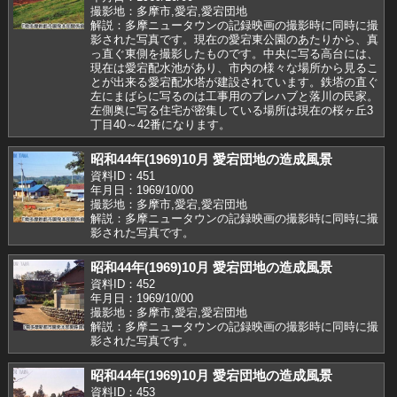
撮影地：多摩市,愛宕,愛宕団地
解説：多摩ニュータウンの記録映画の撮影時に同時に撮
影された写真です。現在の愛宕東公園のあたりから、真
っ直ぐ東側を撮影したものです。中央に写る高台には、
現在は愛宕配水池があり、市内の様々な場所から見るこ
とが出来る愛宕配水塔が建設されています。鉄塔の直ぐ
左にまばらに写るのは工事用のプレハブと落川の民家。
左側奥に写る住宅が密集している場所は現在の桜ヶ丘3
丁目40～42番になります。
昭和44年(1969)10月 愛宕団地の造成風景
資料ID：451
年月日：1969/10/00
撮影地：多摩市,愛宕,愛宕団地
解説：多摩ニュータウンの記録映画の撮影時に同時に撮
影された写真です。
昭和44年(1969)10月 愛宕団地の造成風景
資料ID：452
年月日：1969/10/00
撮影地：多摩市,愛宕,愛宕団地
解説：多摩ニュータウンの記録映画の撮影時に同時に撮
影された写真です。
昭和44年(1969)10月 愛宕団地の造成風景
資料ID：453