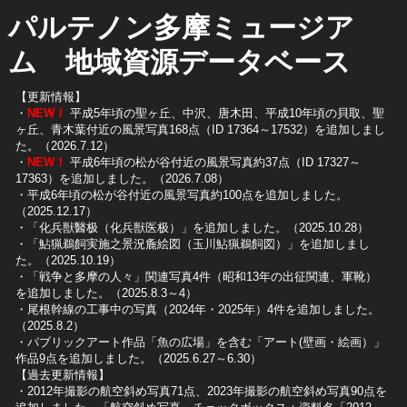
パルテノン多摩ミュージア
ム 地域資源データベース
【更新情報】
・
NEW！
平成5年頃の聖ヶ丘、中沢、唐木田、平成10年頃の貝取、聖
ヶ丘、青木葉付近の風景写真168点（ID 17364～17532）を追加しまし
た。（2026.7.12）
・
NEW！
平成6年頃の松が谷付近の風景写真約37点（ID 17327～
17363）を追加しました。（2026.7.08）
・平成6年頃の松が谷付近の風景写真約100点を追加しました。
（2025.12.17）
・「化兵獣醫极（化兵獣医极）」を追加しました。（2025.10.28）
・「鮎猟鵜飼実施之景況麁絵図（玉川鮎猟鵜飼図）」を追加しまし
た。（2025.10.19）
​・「戦争と多摩の人々」関連写真4件（昭和13年の出征関連、軍靴）
を追加しました。（2025.8.3～4）
​・尾根幹線の工事中の写真（2024年・2025年）4件を追加しました。
（2025.8.2）
​・パブリックアート作品「魚の広場」を含む「アート(壁画・絵画）」
作品9点を追加しました。（2025.6.27～6.30）
【過去更新情報】
・2012年撮影の航空斜め写真71点、2023年撮影の航空斜め写真90点を