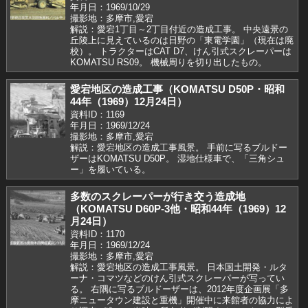
年月日：1969/10/29
撮影地：多摩市,愛宕
解説：愛宕1丁目～2丁目付近の造成工事。 中央遠景の
丘陵上に見えているのは日野の「東電学園」（現在は廃
校）。 トラクターはCAT D7、けん引式スクレーパーは
KOMATSU RS09。 機械周りを切り出したもの。
愛宕地区の造成工事（KOMATSU D50P・昭和
44年（1969）12月24日）
資料ID：1169
年月日：1969/12/24
撮影地：多摩市,愛宕
解説：愛宕地区の造成工事風景。 手前に写るブルドー
ザーはKOMATSU D50P。 湿地仕様車で、「三角シュ
ー」を履いている。
多数のスクレーパーが行き交う造成地
（KOMATSU D60P-3他・昭和44年（1969）12
月24日）
資料ID：1170
年月日：1969/12/24
撮影地：多摩市,愛宕
解説：愛宕地区の造成工事風景。 日本国土開発・ルタ
ーナ・コマツなどのけん引式スクレーパーが写ってい
る。 右隅に写るブルドーザーは、2012年度企画展「多
摩ニュータウン建設と重機」開催中に来館者の協力によ