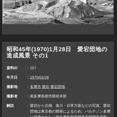
昭和45年(1970)1月28日 愛宕団地の
造成風景 その1
資料ID
107
年月日
1970/01/28
撮影地
多摩市,愛宕,愛宕団地
撮影者
南多摩新都市開発本部
解説
愛宕から北側、落川・百草方面などの写真。愛宕
団地は東京都の開発によるため、パルテノン多摩
に移管された「南多摩新都市開発本部関係資料」