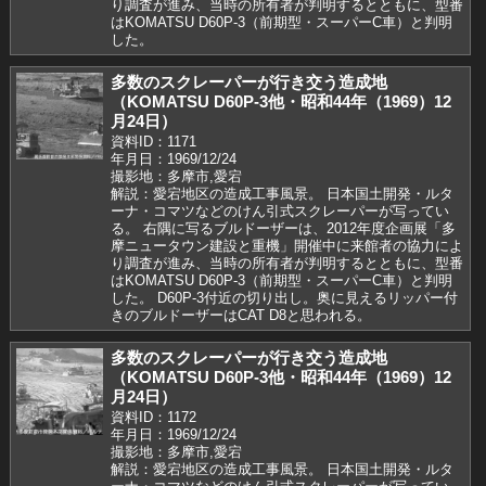
り調査が進み、当時の所有者が判明するとともに、型番
はKOMATSU D60P-3（前期型・スーパーC車）と判明
した。
多数のスクレーパーが行き交う造成地
（KOMATSU D60P-3他・昭和44年（1969）12
月24日）
資料ID：1171
年月日：1969/12/24
撮影地：多摩市,愛宕
解説：愛宕地区の造成工事風景。 日本国土開発・ルタ
ーナ・コマツなどのけん引式スクレーパーが写ってい
る。 右隅に写るブルドーザーは、2012年度企画展「多
摩ニュータウン建設と重機」開催中に来館者の協力によ
り調査が進み、当時の所有者が判明するとともに、型番
はKOMATSU D60P-3（前期型・スーパーC車）と判明
した。 D60P-3付近の切り出し。奥に見えるリッパー付
きのブルドーザーはCAT D8と思われる。
多数のスクレーパーが行き交う造成地
（KOMATSU D60P-3他・昭和44年（1969）12
月24日）
資料ID：1172
年月日：1969/12/24
撮影地：多摩市,愛宕
解説：愛宕地区の造成工事風景。 日本国土開発・ルタ