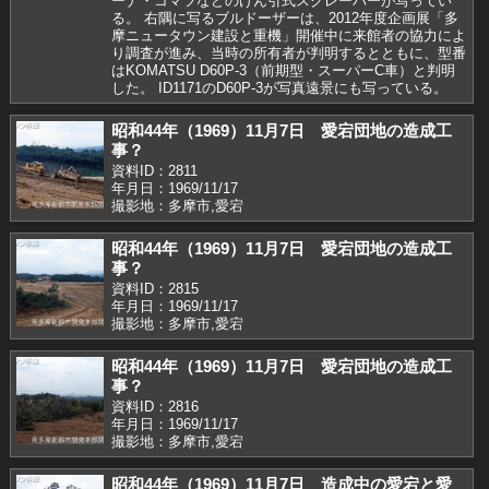
ーナ・コマツなどのけん引式スクレーパーが写ってい
る。 右隅に写るブルドーザーは、2012年度企画展「多
摩ニュータウン建設と重機」開催中に来館者の協力によ
り調査が進み、当時の所有者が判明するとともに、型番
はKOMATSU D60P-3（前期型・スーパーC車）と判明
した。 ID1171のD60P-3が写真遠景にも写っている。
昭和44年（1969）11月7日 愛宕団地の造成工
事？
資料ID：2811
年月日：1969/11/17
撮影地：多摩市,愛宕
昭和44年（1969）11月7日 愛宕団地の造成工
事？
資料ID：2815
年月日：1969/11/17
撮影地：多摩市,愛宕
昭和44年（1969）11月7日 愛宕団地の造成工
事？
資料ID：2816
年月日：1969/11/17
撮影地：多摩市,愛宕
昭和44年（1969）11月7日 造成中の愛宕と愛