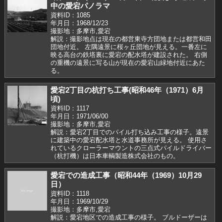
中の愛宕パノラマ
資料ID：1085
年月日：1968/12/23
撮影地：多摩市,愛宕
解説：撮影地点は現在の都営東寺方団地または都営和田
団地付近。 左隅遠景に桜ヶ丘団地が見える。一番左に
映る高台の鉄塔裏に愛宕の配水塔が建設された。 右側
の重機の遠景に写る山が現在の愛宕山緑地付近にあた
る。
愛宕2丁目の杭打ち工事(昭和46年（1971）6月
頃)
資料ID：1117
年月日：1971/06/00
撮影地：多摩市,愛宕
解説：愛宕2丁目でのパイル打ち込み工事の様子。遠景
に建築中の愛宕配水塔と水道事務所が見える。 使用さ
れているクローラーマウントの三点式パイルドライバー
（杭打機）は日本車輌製造株式会社のもの。
愛宕での造成工事（昭和44年（1969）10月29
日）
資料ID：1118
年月日：1969/10/29
撮影地：多摩市,愛宕
解説：愛宕地区での造成工事の様子。 ブルドーザーは