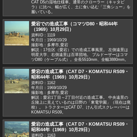
CAT D5の湿地仕様車。通常のクローラー（キャタピ
ラ）に比べ、幅が広く、土に食い込む「三角シュー」を
履いている。
愛宕での造成工事（コマツD80・昭和44年
（1969）10月29日）
資料ID：1119
年月日：1969/10/29
撮影地：多摩市,愛宕
解説：17住区（愛宕）での造成工事風景。 左側遠景は
明星大学、右側遠景は百草団地。 ブルドーザーはコマ
ツD80（ケーブル式）。全長5510mm、全幅3880mm。
愛宕の造成工事（CAT D7・KOMATSU RS09・
昭和44年（1969）10月29日）
資料ID：1162
年月日：1969/10/29
撮影地：多摩市,愛宕
解説：愛宕1丁目～2丁目付近の造成工事。 中央遠景の
丘陵上に見えているのは日野の「東電学園」（現在は廃
校）。 トラクターはCAT D7、けん引式スクレーパーは
KOMATSU RS09。
愛宕の造成工事（CAT D7・KOMATSU RS09・
昭和44年（1969）10月29日）
資料ID：1163