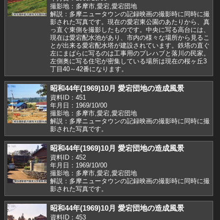
撮影地：多摩市,愛宕,愛宕団地
解説：多摩ニュータウンの記録映画の撮影時に同時に撮
影された写真です。現在の愛宕東公園のあたりから、真
っ直ぐ東側を撮影したものです。中央に写る高台には、
現在は愛宕配水池があり、市内の様々な場所から見るこ
とが出来る愛宕配水塔が建設されています。鉄塔の直ぐ
左にまばらに写るのは工事用のプレハブと落川の民家。
左側奥に写る住宅が密集している場所は現在の桜ヶ丘3
丁目40～42番になります。
昭和44年(1969)10月 愛宕団地の造成風景
資料ID：451
年月日：1969/10/00
撮影地：多摩市,愛宕,愛宕団地
解説：多摩ニュータウンの記録映画の撮影時に同時に撮
影された写真です。
昭和44年(1969)10月 愛宕団地の造成風景
資料ID：452
年月日：1969/10/00
撮影地：多摩市,愛宕,愛宕団地
解説：多摩ニュータウンの記録映画の撮影時に同時に撮
影された写真です。
昭和44年(1969)10月 愛宕団地の造成風景
資料ID：453