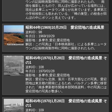
ウンの記録映画製作時に同時に撮影されたもの。 南
側を撮影したもので、田んぼが広がっている場所には、
現在は多摩ニュータウン通りが出来ています。多摩第三
小学校校歌にも歌われている、「蜂の巣型」の校舎が田
んぼの中にポツンと見えています。
昭和44年(1969)10月29日 愛宕団地の造成風景
資料ID：98
年月日：1969/10/29
撮影地：多摩市,愛宕,愛宕団地
解説：この写真は「日本映画新社」による多摩ニュータ
ウンの記録映画製作時に同時に撮影されたもの。
昭和45年(1970)1月28日 愛宕団地の造成風景 そ
の1
資料ID：108
年月日：1970/01/28
撮影地：多摩市,愛宕,愛宕団地
解説：愛宕から北側、落川・百草方面などの写真。愛宕
団地は東京都の開発によるため、パルテノン多摩に移管
された「南多摩新都市開発本部関係資料」中の写真には
愛宕団地の写真が数多い。
昭和45年(1970)1月28日 愛宕団地の造成風景 そ
の1
資料ID：109