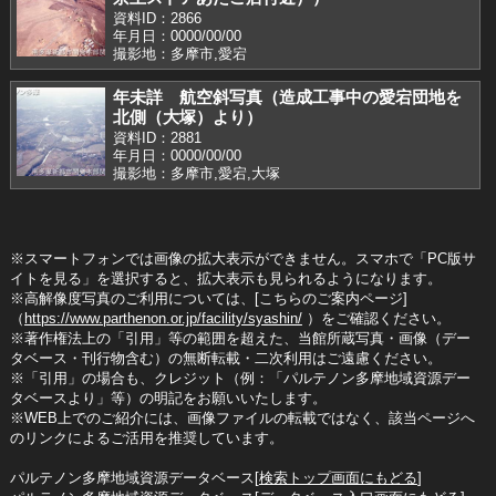
資料ID：2866
年月日：0000/00/00
撮影地：多摩市,愛宕
年未詳 航空斜写真（造成工事中の愛宕団地を
北側（大塚）より）
資料ID：2881
年月日：0000/00/00
撮影地：多摩市,愛宕,大塚
※スマートフォンでは画像の拡大表示ができません。スマホで「PC版サ
イトを見る」を選択すると、拡大表示も見られるようになります。
※高解像度写真のご利用については、[こちらのご案内ページ]
（
https://www.parthenon.or.jp/facility/syashin/
）をご確認ください。
※著作権法上の「引用」等の範囲を超えた、当館所蔵写真・画像（デー
タベース・刊行物含む）の無断転載・二次利用はご遠慮ください。
※「引用」の場合も、クレジット（例：「パルテノン多摩地域資源デー
タベースより」等）の明記をお願いいたします。
※WEB上でのご紹介には、画像ファイルの転載ではなく、該当ページへ
のリンクによるご活用を推奨しています。
パルテノン多摩地域資源データベース[
検索トップ画面にもどる
]