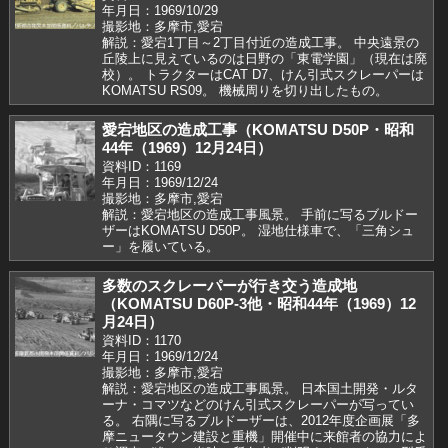
年月日：1969/10/29
撮影地：多摩市,愛宕
解説：愛宕1丁目～2丁目付近の造成工事。 中央遠景の
丘陵上に見えているのは日野の「東電学園」（現在は廃
校）。 トラクターはCAT D7、けん引式スクレーパーは
KOMATSU RS09。 機械周りを切り出したもの。
愛宕地区の造成工事（KOMATSU D50P・昭和
44年（1969）12月24日）
資料ID：1169
年月日：1969/12/24
撮影地：多摩市,愛宕
解説：愛宕地区の造成工事風景。 手前に写るブルドー
ザーはKOMATSU D50P。 湿地仕様車で、「三角シュ
ー」を履いている。
多数のスクレーパーが行き交う造成地
（KOMATSU D60P-3他・昭和44年（1969）12
月24日）
資料ID：1170
年月日：1969/12/24
撮影地：多摩市,愛宕
解説：愛宕地区の造成工事風景。 日本国土開発・ルタ
ーナ・コマツなどのけん引式スクレーパーが写ってい
る。 右隅に写るブルドーザーは、2012年度企画展「多
摩ニュータウン建設と重機」開催中に来館者の協力によ