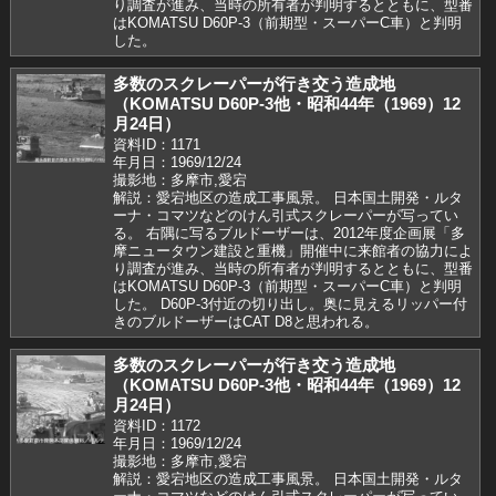
り調査が進み、当時の所有者が判明するとともに、型番
はKOMATSU D60P-3（前期型・スーパーC車）と判明
した。
多数のスクレーパーが行き交う造成地
（KOMATSU D60P-3他・昭和44年（1969）12
月24日）
資料ID：1171
年月日：1969/12/24
撮影地：多摩市,愛宕
解説：愛宕地区の造成工事風景。 日本国土開発・ルタ
ーナ・コマツなどのけん引式スクレーパーが写ってい
る。 右隅に写るブルドーザーは、2012年度企画展「多
摩ニュータウン建設と重機」開催中に来館者の協力によ
り調査が進み、当時の所有者が判明するとともに、型番
はKOMATSU D60P-3（前期型・スーパーC車）と判明
した。 D60P-3付近の切り出し。奥に見えるリッパー付
きのブルドーザーはCAT D8と思われる。
多数のスクレーパーが行き交う造成地
（KOMATSU D60P-3他・昭和44年（1969）12
月24日）
資料ID：1172
年月日：1969/12/24
撮影地：多摩市,愛宕
解説：愛宕地区の造成工事風景。 日本国土開発・ルタ