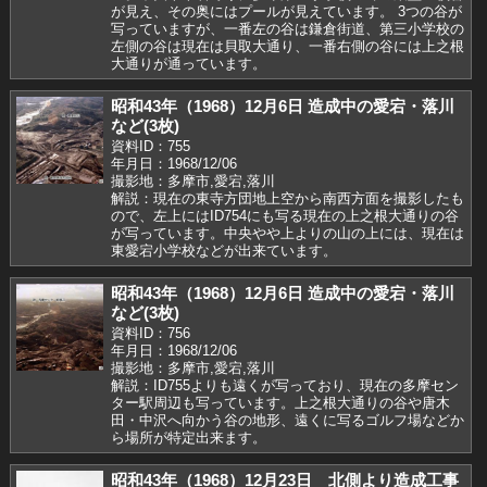
が見え、その奥にはプールが見えています。 3つの谷が
写っていますが、一番左の谷は鎌倉街道、第三小学校の
左側の谷は現在は貝取大通り、一番右側の谷には上之根
大通りが通っています。
昭和43年（1968）12月6日 造成中の愛宕・落川
など(3枚)
資料ID：755
年月日：1968/12/06
撮影地：多摩市,愛宕,落川
解説：現在の東寺方団地上空から南西方面を撮影したも
ので、左上にはID754にも写る現在の上之根大通りの谷
が写っています。中央やや上よりの山の上には、現在は
東愛宕小学校などが出来ています。
昭和43年（1968）12月6日 造成中の愛宕・落川
など(3枚)
資料ID：756
年月日：1968/12/06
撮影地：多摩市,愛宕,落川
解説：ID755よりも遠くが写っており、現在の多摩セン
ター駅周辺も写っています。上之根大通りの谷や唐木
田・中沢へ向かう谷の地形、遠くに写るゴルフ場などか
ら場所が特定出来ます。
昭和43年（1968）12月23日 北側より造成工事