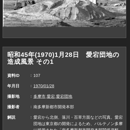
昭和45年(1970)1月28日 愛宕団地の
造成風景 その1
資料ID
107
年月日
1970/01/28
撮影地
多摩市,愛宕,愛宕団地
撮影者
南多摩新都市開発本部
解説
愛宕から北側、落川・百草方面などの写真。愛宕
団地は東京都の開発によるため、パルテノン多摩
に移管された「南多摩新都市開発本部関係資料」