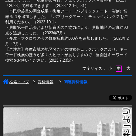
追加しました。「航空斜め写真」チェックボックス＋資料名「2012」
「2023」で検索できます。（2023.12.16、31）
​・市民学芸員の調査成果・街角アート（パブリックアート・彫刻）情
報79点を追加しました。「パブリックアート」チェックボックスをご
利用ください。（2023.10.1）
・貝取第一自治会および新倉氏のご協力により、貝取地区の写真約90
点を追加しました。（2023年7月）
・多摩・フクロウの会の野鳥写真約500点を追加しました。（2023年2
月・7月）
【ご注意】多摩市域の地区名ごとの検索チェックボックスより、キー
ワード検索のほうが多くのヒットがありますので、当面はキーワード
検索をお使いください。(2023.7.23記）
大
文字サイズ：
小
中
検索トップ
資料情報
関連資料情報