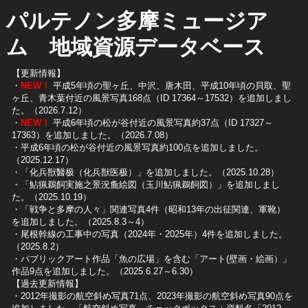
パルテノン多摩ミュージア
ム 地域資源データベース
【更新情報】
・
NEW！
平成5年頃の聖ヶ丘、中沢、唐木田、平成10年頃の貝取、聖
ヶ丘、青木葉付近の風景写真168点（ID 17364～17532）を追加しまし
た。（2026.7.12）
・
NEW！
平成6年頃の松が谷付近の風景写真約37点（ID 17327～
17363）を追加しました。（2026.7.08）
・平成6年頃の松が谷付近の風景写真約100点を追加しました。
（2025.12.17）
・「化兵獣醫极（化兵獣医极）」を追加しました。（2025.10.28）
・「鮎猟鵜飼実施之景況麁絵図（玉川鮎猟鵜飼図）」を追加しまし
た。（2025.10.19）
​・「戦争と多摩の人々」関連写真4件（昭和13年の出征関連、軍靴）
を追加しました。（2025.8.3～4）
​・尾根幹線の工事中の写真（2024年・2025年）4件を追加しました。
（2025.8.2）
​・パブリックアート作品「魚の広場」を含む「アート(壁画・絵画）」
作品9点を追加しました。（2025.6.27～6.30）
【過去更新情報】
・2012年撮影の航空斜め写真71点、2023年撮影の航空斜め写真90点を