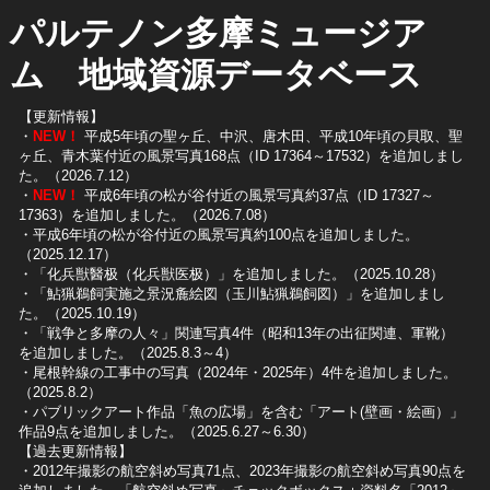
パルテノン多摩ミュージア
ム 地域資源データベース
【更新情報】
・
NEW！
平成5年頃の聖ヶ丘、中沢、唐木田、平成10年頃の貝取、聖
ヶ丘、青木葉付近の風景写真168点（ID 17364～17532）を追加しまし
た。（2026.7.12）
・
NEW！
平成6年頃の松が谷付近の風景写真約37点（ID 17327～
17363）を追加しました。（2026.7.08）
・平成6年頃の松が谷付近の風景写真約100点を追加しました。
（2025.12.17）
・「化兵獣醫极（化兵獣医极）」を追加しました。（2025.10.28）
・「鮎猟鵜飼実施之景況麁絵図（玉川鮎猟鵜飼図）」を追加しまし
た。（2025.10.19）
​・「戦争と多摩の人々」関連写真4件（昭和13年の出征関連、軍靴）
を追加しました。（2025.8.3～4）
​・尾根幹線の工事中の写真（2024年・2025年）4件を追加しました。
（2025.8.2）
​・パブリックアート作品「魚の広場」を含む「アート(壁画・絵画）」
作品9点を追加しました。（2025.6.27～6.30）
【過去更新情報】
・2012年撮影の航空斜め写真71点、2023年撮影の航空斜め写真90点を