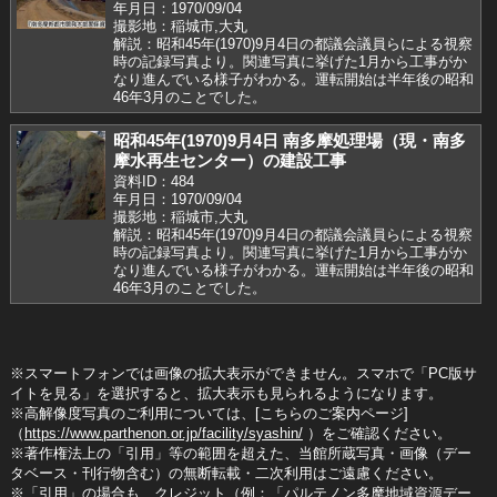
年月日：1970/09/04
撮影地：稲城市,大丸
解説：昭和45年(1970)9月4日の都議会議員らによる視察
時の記録写真より。関連写真に挙げた1月から工事がか
なり進んでいる様子がわかる。運転開始は半年後の昭和
46年3月のことでした。
昭和45年(1970)9月4日 南多摩処理場（現・南多
摩水再生センター）の建設工事
資料ID：484
年月日：1970/09/04
撮影地：稲城市,大丸
解説：昭和45年(1970)9月4日の都議会議員らによる視察
時の記録写真より。関連写真に挙げた1月から工事がか
なり進んでいる様子がわかる。運転開始は半年後の昭和
46年3月のことでした。
※スマートフォンでは画像の拡大表示ができません。スマホで「PC版サ
イトを見る」を選択すると、拡大表示も見られるようになります。
※高解像度写真のご利用については、[こちらのご案内ページ]
（
https://www.parthenon.or.jp/facility/syashin/
）をご確認ください。
※著作権法上の「引用」等の範囲を超えた、当館所蔵写真・画像（デー
タベース・刊行物含む）の無断転載・二次利用はご遠慮ください。
※「引用」の場合も、クレジット（例：「パルテノン多摩地域資源デー