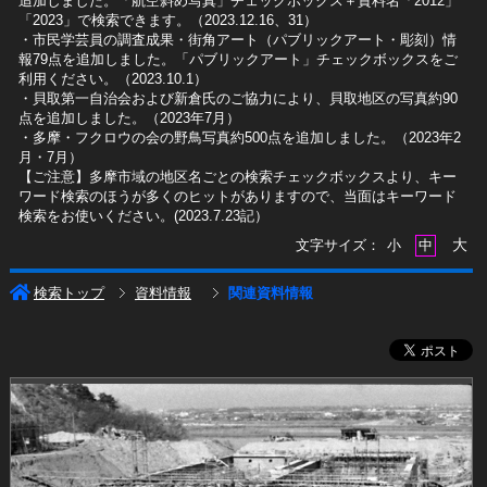
追加しました。「航空斜め写真」チェックボックス＋資料名「2012」
「2023」で検索できます。（2023.12.16、31）
​・市民学芸員の調査成果・街角アート（パブリックアート・彫刻）情
報79点を追加しました。「パブリックアート」チェックボックスをご
利用ください。（2023.10.1）
・貝取第一自治会および新倉氏のご協力により、貝取地区の写真約90
点を追加しました。（2023年7月）
・多摩・フクロウの会の野鳥写真約500点を追加しました。（2023年2
月・7月）
【ご注意】多摩市域の地区名ごとの検索チェックボックスより、キー
ワード検索のほうが多くのヒットがありますので、当面はキーワード
検索をお使いください。(2023.7.23記）
大
文字サイズ：
小
中
検索トップ
資料情報
関連資料情報