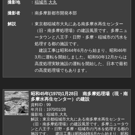
撮影地
稲城市,大丸
撮影者
南多摩新都市開発本部
解説
東京都稲城市大丸にある南多摩水再生センター
（旧・南多摩処理場）の建設風景です。多摩ニュ
ータウンと八王子・日野・多摩・稲城市の汚水を
処理する都の施設です。
建設工事は昭和44年6月から始まり、昭和46年
3月に運転を開始しました。昭和50年12月からは
高度処理実験施設の運転を開始した、日本で最初
の高度処理場でもあります。
昭和45年(1970)1月28日 南多摩処理場（現・南
多摩水再生センター）の建設
資料ID：99
年月日：1970/01/28
撮影地：稲城市,大丸
解説：東京都稲城市大丸にある南多摩水再生センター
（旧・南多摩処理場）の建設風景です。多摩ニュータウ
ンと八王子・日野・多摩・稲城市の汚水を処理する都の
施設です。 建設工事は昭和44年6月から始まり、昭和