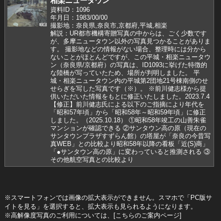
相楽ニュータウン
資料ID：1096
年月日：1983/00/00
撮影地：奈良県,奈良市,京都府,平城,相楽
解説：UR都市機構寄贈写真の中からは、ごく少数です
が、多摩ニュータウン以外の写真見つかることがありま
す。 撮影地などの情報がない場合、整理時には分から
ないことがほとんどですが、この平城・相楽ニュータウ
ン（奈良県/京都府）の写真は、ID1093に挙げた特徴的
な陸橋が写っていたため、場所が判明しました。 平
城・相楽ニュータウン内の平城第2団地21号棟南側のせ
せらぎを写した写真です（※）。 ※前川健志様から提
供いただいた情報をもとに修正いたしました。2023.7.4
【修正】前川健志氏による以下のご指摘により年代を
「昭和57年頃」から「昭和58年～昭和59年頃」に修正
しました。（2025.10.18） ①昭和58年竣工の山善朱雀
マンションが確認できる ②サンタウン高の原（現在の
サンタウンプラザすずらん館）の塔屋が「奈良の今昔写
真WEB」との比較より昭和58年以降の看板「近(S)商」
「●サンタウン高の原」に変わっていると推測される ③
その他航空写真との比較より
※スマートフォンでは画像の拡大表示ができません。スマホで「PC版サ
イトを見る」を選択すると、拡大表示も見られるようになります。
※高解像度写真のご利用については、[こちらのご案内ページ]