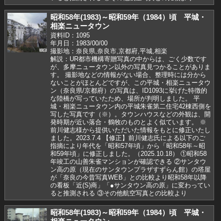
昭和58年(1983)～昭和59年（1984）頃 平城・
相楽ニュータウン
資料ID：1095
年月日：1983/00/00
撮影地：奈良県,奈良市,京都府,平城,相楽
解説：UR都市機構寄贈写真の中からは、ごく少数です
が、多摩ニュータウン以外の写真見つかることがありま
す。 撮影地などの情報がない場合、整理時には分から
ないことがほとんどですが、この平城・相楽ニュータウ
ン（奈良県/京都府）の写真は、ID1093に挙げた特徴的
な陸橋が写っていたため、場所が判明しました。 平
城・相楽ニュータウン内の平城朱雀第二住宅42棟西側を
写した写真です（※）。タウンハウスなどの外観は、開
発時期が近い落合・鶴牧のものとよく似ています。 ※
前川健志様から提供いただいた情報をもとに修正いたし
ました。2023.7.4 【修正】前川健志氏による以下のご
指摘により年代を「昭和57年頃」から「昭和58年～昭
和59年頃」に修正しました。（2025.10.18） ①昭和58
年竣工の山善朱雀マンションが確認できる ②サンタウ
ン高の原（現在のサンタウンプラザすずらん館）の塔屋
が「奈良の今昔写真WEB」との比較より昭和58年以降
の看板「近(S)商」「●サンタウン高の原」に変わってい
ると推測される ③その他航空写真との比較より
昭和58年(1983)～昭和59年（1984）頃 平城・