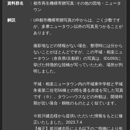
資料群名
都市再生機構寄贈写真::その他の団地・ニュータ
ウン
解説
UR都市機構寄贈写真の中からは、ごく少数です
が、多摩ニュータウン以外の写真見つかることが
あります。
撮影地などの情報がない場合、整理時には分から
ないことがほとんどですが、この平城・相楽ニュ
ータウン（奈良県/京都府）の写真は、ID1093に
挙げた特徴的な陸橋が写っていたため、場所が判
明しました。
平城・相楽ニュータウン内の平城東中学校と平城
朱雀第二住宅56棟との間を通る赤道を写した写真
です（※）。タウンハウスなどの外観は、開発時
期が近い落合・鶴牧のものとよく似ています。
※前川健志様から提供いただいた情報をもとに修
正いたしました。2023.7.4
【修正】前川健志氏による以下のご指摘により年