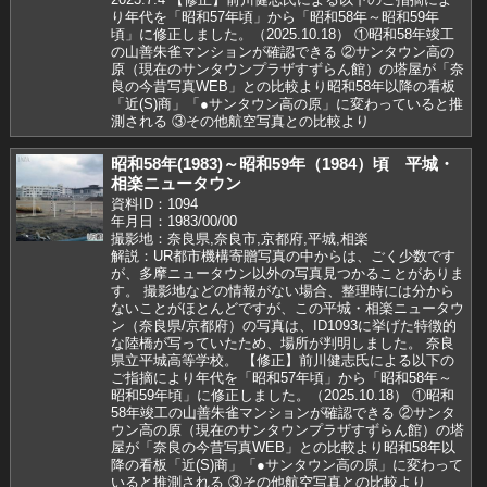
り年代を「昭和57年頃」から「昭和58年～昭和59年
頃」に修正しました。（2025.10.18） ①昭和58年竣工
の山善朱雀マンションが確認できる ②サンタウン高の
原（現在のサンタウンプラザすずらん館）の塔屋が「奈
良の今昔写真WEB」との比較より昭和58年以降の看板
「近(S)商」「●サンタウン高の原」に変わっていると推
測される ③その他航空写真との比較より
昭和58年(1983)～昭和59年（1984）頃 平城・
相楽ニュータウン
資料ID：1094
年月日：1983/00/00
撮影地：奈良県,奈良市,京都府,平城,相楽
解説：UR都市機構寄贈写真の中からは、ごく少数です
が、多摩ニュータウン以外の写真見つかることがありま
す。 撮影地などの情報がない場合、整理時には分から
ないことがほとんどですが、この平城・相楽ニュータウ
ン（奈良県/京都府）の写真は、ID1093に挙げた特徴的
な陸橋が写っていたため、場所が判明しました。 奈良
県立平城高等学校。 【修正】前川健志氏による以下の
ご指摘により年代を「昭和57年頃」から「昭和58年～
昭和59年頃」に修正しました。（2025.10.18） ①昭和
58年竣工の山善朱雀マンションが確認できる ②サンタ
ウン高の原（現在のサンタウンプラザすずらん館）の塔
屋が「奈良の今昔写真WEB」との比較より昭和58年以
降の看板「近(S)商」「●サンタウン高の原」に変わって
いると推測される ③その他航空写真との比較より