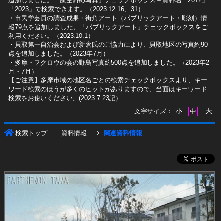
追加しました。「航空斜め写真」チェックボックス＋資料名「2012」
「2023」で検索できます。（2023.12.16、31）
​・市民学芸員の調査成果・街角アート（パブリックアート・彫刻）情
報79点を追加しました。「パブリックアート」チェックボックスをご
利用ください。（2023.10.1）
・貝取第一自治会および新倉氏のご協力により、貝取地区の写真約90
点を追加しました。（2023年7月）
・多摩・フクロウの会の野鳥写真約500点を追加しました。（2023年2
月・7月）
【ご注意】多摩市域の地区名ごとの検索チェックボックスより、キー
ワード検索のほうが多くのヒットがありますので、当面はキーワード
検索をお使いください。(2023.7.23記）
大
文字サイズ：
小
中
検索トップ
資料情報
関連資料情報