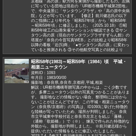
京都線「高の原」駅方向を東側から撮影したもの。左隅
に写っている団地は現在の「UR都市機構平城第2団地」
で、中央遠景に「サンタウンプラザ」や「高の原中央病
院」などが写っています。 【修正】前川健志氏の以下
のご指摘により年代を「昭和57年頃」から「昭和58年
～昭和59年頃」に修正しました。（2025.10.18） ①昭
和58年竣工の山善朱雀マンションが確認できる ②サン
タウン高の原（現在のサンタウンプラザすずらん館）の
塔屋が「奈良の今昔写真WEB」との比較より昭和58年
以降の看板「近(S)商」「●サンタウン高の原」に変わっ
ていると推測される ③その他航空写真との比較より
昭和58年(1983)～昭和59年（1984）頃 平城・
相楽ニュータウン
資料ID：1093
年月日：1983/00/00
撮影地：奈良県,奈良市,京都府,平城,相楽
解説：UR都市機構寄贈写真の中からは、ごく少数です
が、多摩ニュータウン以外の写真見つかることがありま
す。 撮影地などの情報がない場合、整理時には分から
ないことがほとんどですが、この平城・相楽ニュータウ
ン（奈良県/京都府）の写真は、ID1093に挙げた特徴的
な陸橋が写っていたため、場所が判明しました。 奈良
市立平城東中学校付近と奈良市左京とを結ぶ「蓬橋」
（通称「歌姫橋」）で（※）、煉瓦で作られた特徴的な
外観から、撮影地が判明しました。 ※前川健志様から
提供いただいた情報をもとに修正いたしました。
2023.7.4 【修正】前川健志氏による以下のご指摘によ