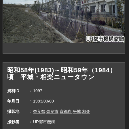
昭和58年(1983)～昭和59年（1984）
頃 平城・相楽ニュータウン
資料ID
1097
年月日
1983/00/00
撮影地
奈良県,奈良市,京都府,平城,相楽
撮影者
UR都市機構