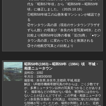
代を「昭和57年頃」から「昭和58年～昭和59年
頃」に修正しました。（2025.10.18）
①昭和58年竣工の山善朱雀マンションが確認でき
る
②サンタウン高の原（現在のサンタウンプラザす
ずらん館）の塔屋が「奈良の今昔写真WEB」との
比較より昭和58年以降の看板「近(S)商」「●サン
タウン高の原」に変わっていると推測される
③その他航空写真との比較より
昭和58年(1983)～昭和59年（1984）頃 平城・
相楽ニュータウン
資料ID：1092
年月日：1983/00/00
撮影地：奈良県,奈良市,京都府,平城,相楽
解説：UR都市機構寄贈写真の中からは、ごく少数です
が、多摩ニュータウン以外の写真見つかることがありま
す。 撮影地などの情報がない場合、整理時には分から
ないことがほとんどですが、この平城・相楽ニュータウ
ン（奈良県/京都府）の写真は、ID1093に挙げた特徴的
な陸橋が写っていたため、場所が判明しました。 近鉄