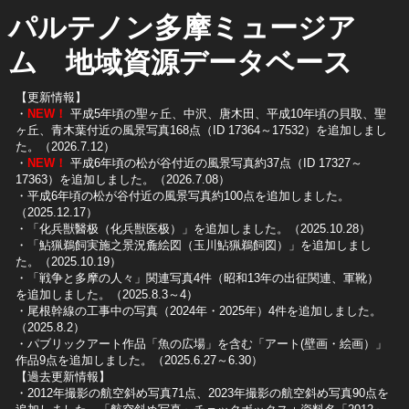
パルテノン多摩ミュージア
ム 地域資源データベース
【更新情報】
・
NEW！
平成5年頃の聖ヶ丘、中沢、唐木田、平成10年頃の貝取、聖
ヶ丘、青木葉付近の風景写真168点（ID 17364～17532）を追加しまし
た。（2026.7.12）
・
NEW！
平成6年頃の松が谷付近の風景写真約37点（ID 17327～
17363）を追加しました。（2026.7.08）
・平成6年頃の松が谷付近の風景写真約100点を追加しました。
（2025.12.17）
・「化兵獣醫极（化兵獣医极）」を追加しました。（2025.10.28）
・「鮎猟鵜飼実施之景況麁絵図（玉川鮎猟鵜飼図）」を追加しまし
た。（2025.10.19）
​・「戦争と多摩の人々」関連写真4件（昭和13年の出征関連、軍靴）
を追加しました。（2025.8.3～4）
​・尾根幹線の工事中の写真（2024年・2025年）4件を追加しました。
（2025.8.2）
​・パブリックアート作品「魚の広場」を含む「アート(壁画・絵画）」
作品9点を追加しました。（2025.6.27～6.30）
【過去更新情報】
・2012年撮影の航空斜め写真71点、2023年撮影の航空斜め写真90点を