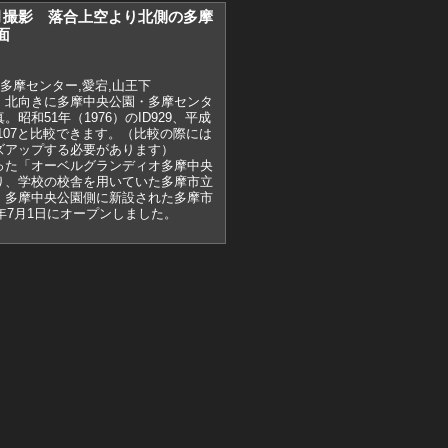
）7月撮影 落合上空より北側の多摩
面
,多摩センター,愛宕,山王下
、北向きに多摩中央公園・多摩センタ
昭和51年（1976）のID929、平成
D16107と比較できます。（比較の際には
ズアップする必要があります）
中だった「オーベルグランディオ多摩中央
り、学校の校舎を用いていた多摩市立
、多摩中央公園側に新設された多摩市
3年7月1日にオープンしました。