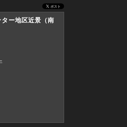
センター地区近景（南
ー