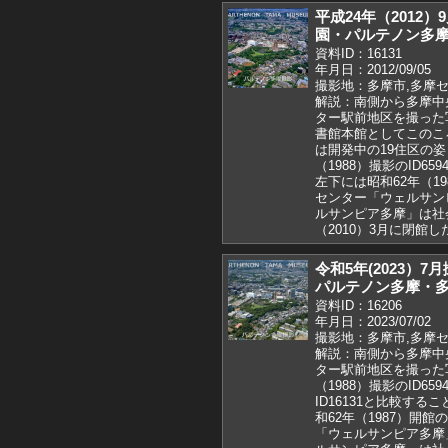
平成24年（2012
園・パルテノン多
資料ID：16131
年月日：2012/09/05
撮影地：多摩市,多摩セ
解説：南側から多摩中
ター駅前地区を撮った
書館本館としてこのこ
は開発中の19住区の姿
（1988）撮影のID65
左下には昭和62年（1
センター「ウェルサン
ルサンピア多摩」は社
（2010）3月に閉館し
令和5年(2023）
パルテノン多摩・
資料ID：16206
年月日：2023/07/02
撮影地：多摩市,多摩セ
解説：南側から多摩中
ター駅前地区を撮った
（1988）撮影のID65
ID16131と比較する
和62年（1987）開
「ウェルサンピア多摩