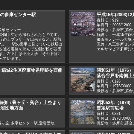
ごろの多摩センター駅
平成15年(2003
資料ID：919
年月日：2003/12/00
多摩センター
撮影地：多摩市,落合
公園上空から撮影されたものです。
解説： 平成15年(2
丘の上プラザ」が出来るなど、駅前
都市モノレール大塚
た。 駅の裏手に見えている鉄塔は
田急・京王多摩セン
を通る道路を挟んで左側が松が谷団
ェルサンピア多摩に
す。左上には中央大学、その下側に
っています。
） 稲城2住区廃棄物処理跡を西側
昭和51年（197
落合谷戸を南側上
資料ID：6126
年月日：1976/00/00
撮影地：多摩市,落合
) 南側（豊ヶ丘・落合）上空より
昭和53年（197
愛宕団地方面
暫定駅前広場
資料ID：6221
年月日：1978/00/00
豊ヶ丘,多摩センター駅,愛宕団地
撮影地：多摩市,落合