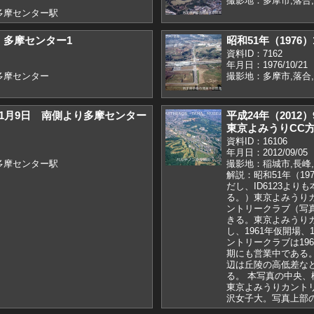
撮影地：多摩市,落合
多摩センター駅
） 多摩センター1
昭和51年（1976
資料ID：7162
年月日：1976/10/21
多摩センター
撮影地：多摩市,落合
）11月9日 南側より多摩センター
平成24年（201
東京よみうりCC
資料ID：16106
年月日：2012/09/05
多摩センター駅
撮影地：稲城市,長峰
解説：昭和51年（19
だし、ID6123よ
る。）東京よみうり
ントリークラブ（写
きる。東京よみうりカ
し、1961年仮開場
ントリークラブは196
期にも営業中である。
辺は丘陵の高低差な
る。 本写真の中央
東京よみうりカント
沢女子大。写真上部