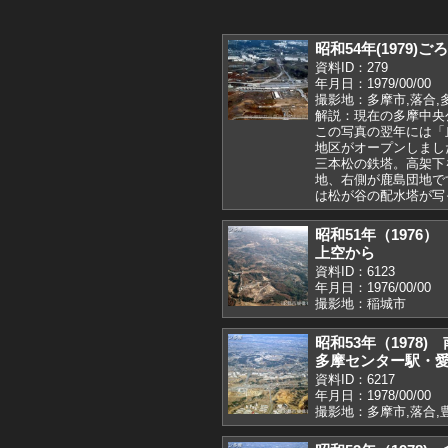
昭和54年(1979)
資料ID：279
年月日：1979/00/00
撮影地：多摩市,落合,
解説：現在の多摩中央
この写真の翌年には「
地区がオープンしまし
三本松の鉄塔。高架下
地、右側が鹿島団地で
は松が谷の配水塔が写
昭和51年（1976
上空から
資料ID：6123
年月日：1976/00/00
撮影地：稲城市
昭和53年（1978
多摩センター駅・
資料ID：6217
年月日：1978/00/00
撮影地：多摩市,落合,