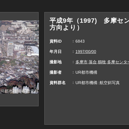
平成9年（1997) 多摩
方向より）
資料ID
6843
年月日
1997/00/00
撮影地
多摩市,落合,鶴牧,多摩センタ
撮影者
UR都市機構
資料群名
UR都市機構::航空斜写真