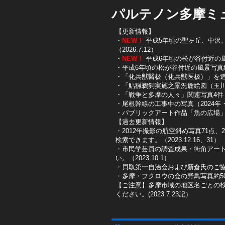
パルテノン多摩ミ
【更新情報】
・
NEW！
平成5年頃の聖ヶ丘、中沢、唐
（2026.7.12）
・
NEW！
平成6年頃の松が谷付近の風景写
・平成6年頃の松が谷付近の風景写真約10
・「化兵獣醫极（化兵獣医极）」を追加し
・「鮎猟鵜飼実施之景況麁絵図（玉川鮎
​・「戦争と多摩の人々」関連写真4件（
​・尾根幹線の工事中の写真（2024年・2
​・パブリックアート作品「魚の広場」を
【過去更新情報】
・2012年撮影の航空斜め写真71点、
検索できます。（2023.12.16、31）
​・市民学芸員の調査成果・街角アー
い。（2023.10.1）
・貝取第一自治会および新倉氏のご協
・多摩・フクロウの会の野鳥写真約50
【ご注意】多摩市域の地区名ごとの
ください。(2023.7.23記）