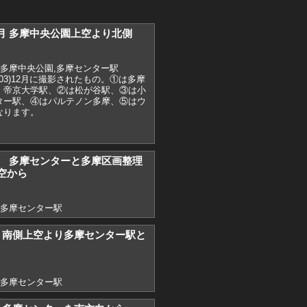
)12月 多摩中央公園上空より北側
,多摩中央公園,多摩センター駅
003)12月に撮影されたもの。①は多摩
・帝京大学駅、②は松が谷駅、③は小
ター駅、④はパルテノン多摩、⑤はウ
なります。
6） 多摩センターと多摩区画整理
空から
,多摩センター駅
8) 南側上空より多摩センター駅と
,多摩センター駅