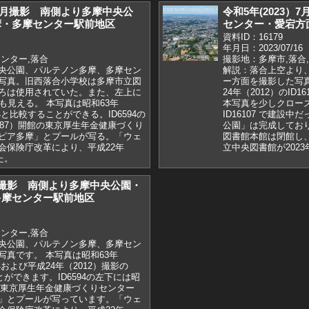
）9月撮影 南側より多摩中央公
令和5年(2023
摩・多摩センター駅前地区
センター・愛宕方
資料ID：16179
年月日：2023/07/16
ンター,落合
撮影地：多摩市,落合
央公園、パルテノン多摩、多摩セン
解説：落合上空より
写真。旧西落合小学校は多摩市立図
ー方面を撮影した写真。
ろは使用されていた。また、左上に
24年（2012）のI
も見える。 本写真は昭和63年
本写真を少しクロー
94と比較することができる。ID6594の
ID16107 で建設
987）開館の東京厚生年金健康づくり
公園」は完成してお
ピア多摩」とプールが写る。「ウェ
図書館本館は閉館し
会保険庁改革により、平成22年
立中央図書館が202
た。
7月撮影 南側より多摩中央公園・
多摩センター駅前地区
ンター,落合
央公園、パルテノン多摩、多摩セン
写真です。 本写真は昭和63年
94および平成24年（2012）撮影の
ことができます。ID6594の左下には昭
館の東京厚生年金健康づくりセンター
」とプールが写っています。「ウェ