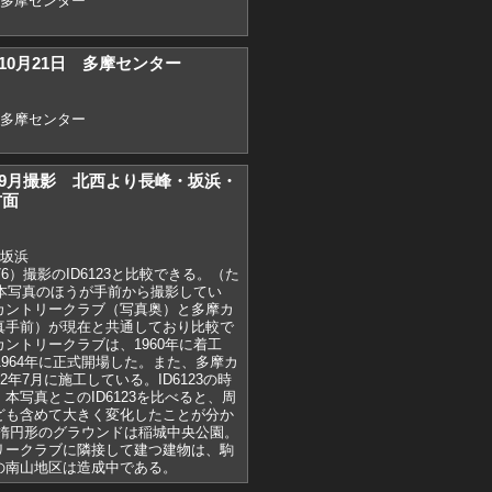
,多摩センター
）10月21日 多摩センター
,多摩センター
2）9月撮影 北西より長峰・坂浜・
方面
,坂浜
76）撮影のID6123と比較できる。（た
りも本写真のほうが手前から撮影してい
カントリークラブ（写真奥）と多摩カ
真手前）が現在と共通しており比較で
ントリークラブは、1960年に着工
、1964年に正式開場した。また、多摩カ
2年7月に施工している。ID6123の時
本写真とこのID6123を比べると、周
ども含めて大きく変化したことが分か
、楕円形のグラウンドは稲城中央公園。
リークラブに隣接して建つ建物は、駒
の南山地区は造成中である。