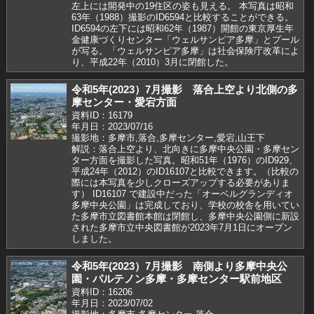
左上には開発中の19住区の姿も見える。 本写真は昭和
63年（1988）撮影のID6594と比較することができる。
ID6594の左下には昭和62年（1987）開館の東京厚生年
金健康づくりセンター「ウェルサンピア多摩」とプール
が写る。「ウェルサンピア多摩」は社会保険庁改革によ
り、平成22年（2010）3月に閉館した。
令和5年(2023）7月撮影 落合上空より北側の多
摩センター・愛宕方面
資料ID：16179
年月日：2023/07/16
撮影地：多摩市,落合,多摩センター,愛宕,山王下
解説：落合上空より、北向きに多摩中央公園・多摩セン
ター方面を撮影した写真。昭和51年（1976）のID929、
平成24年（2012）のID16107と比較できます。（比較の
際には本写真を少しクローズアップする必要がありま
す） ID16107 で建設中だった「オーベルグランディオ
多摩中央公園」は完成しており、学校の校舎を用いてい
た多摩市立図書館本館は閉館し、多摩中央公園側に新設
された多摩市立中央図書館が2023年7月1日にオープン
しました。
令和5年(2023）7月撮影 南側より多摩中央公
園・パルテノン多摩・多摩センター駅前地区
資料ID：16206
年月日：2023/07/02