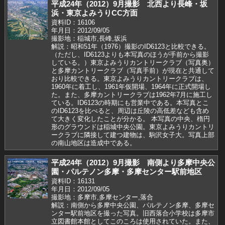
平成24年（2012）9月撮影 北西より長峰・坂
浜・東京よみうりCC方面
資料ID：16106
年月日：2012/09/05
撮影地：稲城市,長峰,坂浜
解説：昭和51年（1976）撮影のID6123と比較できる。
（ただし、ID6123よりも本写真のほうが手前から撮影
している。）東京よみうりカントリークラブ（写真奥）
と多摩カントリークラブ（写真手前）が現在と共通して
おり比較できる。東京よみうりカントリークラブは、
1960年に着工し、1961年仮開場、1964年に正式開場し
た。また、多摩カントリークラブは1962年7月に施工し
ている。ID6123の時期にも営業中である。本写真とこ
のID6123を比べると、周辺は丘陵の高低差なども含め
て大きく変化したことが分かる。 本写真の中央、楕円
形のグラウンドは稲城中央公園。東京よみうりカントリ
ークラブに隣接して建つ建物は、駒沢女子大。写真上部
の南山地区は造成中である。
平成24年（2012）9月撮影 南側より多摩中央公
園・パルテノン多摩・多摩センター駅前地区
資料ID：16131
年月日：2012/09/05
撮影地：多摩市,多摩センター,落合
解説：南側から多摩中央公園、パルテノン多摩、多摩セ
ンター駅前地区を撮った写真。旧西落合小学校は多摩市
立図書館本館としてこのころは使用されていた。また、