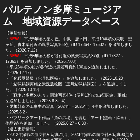
パルテノン多摩ミュージア
ム 地域資源データベース
【更新情報】
・
NEW！
平成5年頃の聖ヶ丘、中沢、唐木田、平成10年頃の貝取、聖
ヶ丘、青木葉付近の風景写真168点（ID 17364～17532）を追加しまし
た。（2026.7.12）
・
NEW！
平成6年頃の松が谷付近の風景写真約37点（ID 17327～
17363）を追加しました。（2026.7.08）
・平成6年頃の松が谷付近の風景写真約100点を追加しました。
（2025.12.17）
・「化兵獣醫极（化兵獣医极）」を追加しました。（2025.10.28）
・「鮎猟鵜飼実施之景況麁絵図（玉川鮎猟鵜飼図）」を追加しまし
た。（2025.10.19）
​・「戦争と多摩の人々」関連写真4件（昭和13年の出征関連、軍靴）
を追加しました。（2025.8.3～4）
​・尾根幹線の工事中の写真（2024年・2025年）4件を追加しました。
（2025.8.2）
​・パブリックアート作品「魚の広場」を含む「アート(壁画・絵画）」
作品9点を追加しました。（2025.6.27～6.30）
【過去更新情報】
・2012年撮影の航空斜め写真71点、2023年撮影の航空斜め写真90点を