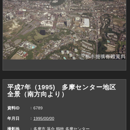
平成7年（1995) 多摩センター地区
全景（南方向より）
資料ID
6789
年月日
1995/00/00
撮影地
多摩市,落合,鶴牧,多摩センター