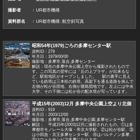
撮影者
UR都市機構
資料群名
UR都市機構::航空斜写真
昭和54年(1979)ごろの多摩センター駅
資料ID：279
年月日：1979/00/00
撮影地：多摩市,落合,多摩センター
解説：現在の多摩中央公園上空から撮影されたもので
す。この写真の翌年には「丘の上プラザ」が出来るな
ど、駅前地区がオープンしました。 駅の裏手に見え
ている鉄塔は三本松の鉄塔。高架下を通る道路を挟んで
左側が松が谷団地、右側が鹿島団地です。左上には中央
大学、その下側には松が谷の配水塔が写っています。
平成15年(2003)12月 多摩中央公園上空より北側
資料ID：919
年月日：2003/12/00
撮影地：多摩市,落合,多摩中央公園,多摩センター駅
解説： 平成15年(2003)12月に撮影されたもの。①は多
摩都市モノレール大塚・帝京大学駅、②は松が谷駅、③
は小田急・京王多摩センター駅、④はパルテノン多摩、
⑤はウェルサンピア多摩になります。