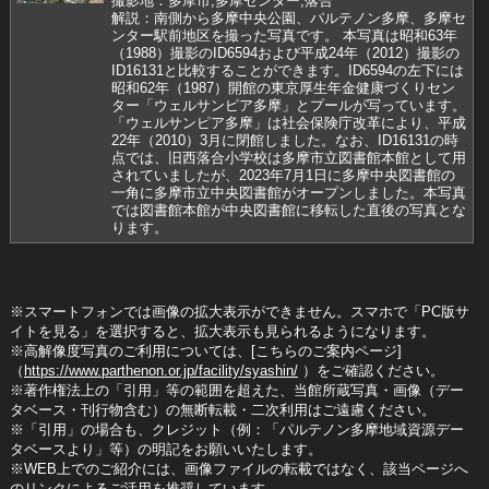
撮影地：多摩市,多摩センター,落合
解説：南側から多摩中央公園、パルテノン多摩、多摩セ
ンター駅前地区を撮った写真です。 本写真は昭和63年
（1988）撮影のID6594および平成24年（2012）撮影の
ID16131と比較することができます。ID6594の左下には
昭和62年（1987）開館の東京厚生年金健康づくりセン
ター「ウェルサンピア多摩」とプールが写っています。
「ウェルサンピア多摩」は社会保険庁改革により、平成
22年（2010）3月に閉館しました。なお、ID16131の時
点では、旧西落合小学校は多摩市立図書館本館として用
されていましたが、2023年7月1日に多摩中央図書館の
一角に多摩市立中央図書館がオープンしました。本写真
では図書館本館が中央図書館に移転した直後の写真とな
ります。
※スマートフォンでは画像の拡大表示ができません。スマホで「PC版サ
イトを見る」を選択すると、拡大表示も見られるようになります。
※高解像度写真のご利用については、[こちらのご案内ページ]
（
https://www.parthenon.or.jp/facility/syashin/
）をご確認ください。
※著作権法上の「引用」等の範囲を超えた、当館所蔵写真・画像（デー
タベース・刊行物含む）の無断転載・二次利用はご遠慮ください。
※「引用」の場合も、クレジット（例：「パルテノン多摩地域資源デー
タベースより」等）の明記をお願いいたします。
※WEB上でのご紹介には、画像ファイルの転載ではなく、該当ページへ
のリンクによるご活用を推奨しています。