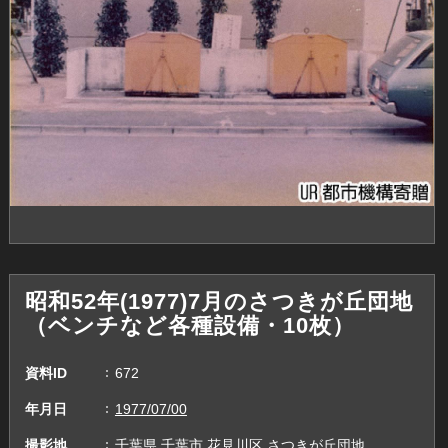
昭和52年(1977)7月のさつきが丘団地
（ベンチなど各種設備・10枚）
資料ID
672
年月日
1977/07/00
撮影地
千葉県,千葉市,花見川区,さつきが丘団地