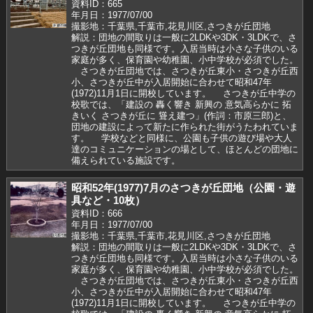
資料ID：665
年月日：1977/07/00
撮影地：千葉県,千葉市,花見川区,さつきが丘団地
解説：団地の間取りは一般に2LDKや3DK・3LDKで、さ
つきが丘団地も同様です。入居当時は小さな子供のいる
家庭が多く、保育園や幼稚園、小中学校が必須でした。
さつきが丘団地では、さつきが丘東小・さつきが丘西
小、さつきが丘中が入居開始に合わせて昭和47年
(1972)11月1日に開校しています。 さつきが丘中学の
校歌では、「建設の 轟く響き 新興の 意気高らかに 拓
きいく さつきが丘に 聳え建つ」(作詞：市原三郎)と、
団地の建設によって新たに作られた街がうたわれていま
す。 学校などと同様に、公園も子供の遊び場や大人
達のコミュニケーションの場として、ほとんどの団地に
備えられている施設です。
昭和52年(1977)7月のさつきが丘団地（公園・遊
具など・10枚）
資料ID：666
年月日：1977/07/00
撮影地：千葉県,千葉市,花見川区,さつきが丘団地
解説：団地の間取りは一般に2LDKや3DK・3LDKで、さ
つきが丘団地も同様です。入居当時は小さな子供のいる
家庭が多く、保育園や幼稚園、小中学校が必須でした。
さつきが丘団地では、さつきが丘東小・さつきが丘西
小、さつきが丘中が入居開始に合わせて昭和47年
(1972)11月1日に開校しています。 さつきが丘中学の