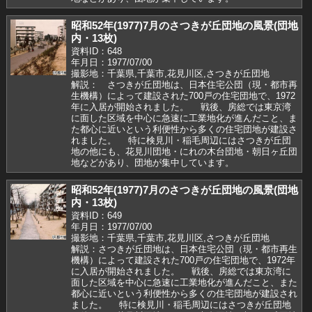
昭和52年(1977)7月のさつきが丘団地の風景(団地
内・13枚)
資料ID：648
年月日：1977/07/00
撮影地：千葉県,千葉市,花見川区,さつきが丘団地
解説： さつきが丘団地は、日本住宅公団（現・都市再
生機構）によって建設された700戸の住宅団地で、1972
年に入居が開始されました。 戦後、房総では東京湾
に面した区域を中心に急速に工業地化が進んだこと、ま
た都心に近いという利便性から多くの住宅団地が建設さ
れました。 特に検見川・稲毛周辺にはさつきが丘団
地の他にも、花見川団地・にれの木台団地・朝日ヶ丘団
地などがあり、団地が集中しています。
昭和52年(1977)7月のさつきが丘団地の風景(団地
内・13枚)
資料ID：649
年月日：1977/07/00
撮影地：千葉県,千葉市,花見川区,さつきが丘団地
解説：さつきが丘団地は、日本住宅公団（現・都市再生
機構）によって建設された700戸の住宅団地で、1972年
に入居が開始されました。 戦後、房総では東京湾に
面した区域を中心に急速に工業地化が進んだこと、また
都心に近いという利便性から多くの住宅団地が建設され
ました。 特に検見川・稲毛周辺にはさつきが丘団地