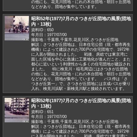
の他にも、花見川団地・にれの木台団地・朝日ヶ丘団地
などがあり、団地が集中しています。
昭和52年(1977)7月のさつきが丘団地の風景(団地
内・13枚)
資料ID：650
年月日：1977/07/00
撮影地：千葉県,千葉市,花見川区,さつきが丘団地
解説：さつきが丘団地は、日本住宅公団（現・都市再生
機構）によって建設された700戸の住宅団地で、1972年
に入居が開始されました。 戦後、房総では東京湾に
面した区域を中心に急速に工業地化が進んだこと、また
都心に近いという利便性から多くの住宅団地が建設され
ました。 特に検見川・稲毛周辺にはさつきが丘団地
の他にも、花見川団地・にれの木台団地・朝日ヶ丘団地
などがあり、団地が集中しています。 バス停は「さ
つきが丘第一」で、さつきが丘団地には京成バスが乗り
入れ、検見川浜駅・新検見川駅と接続されています。
昭和52年(1977)7月のさつきが丘団地の風景(団地
内・13枚)
資料ID：651
年月日：1977/07/00
撮影地：千葉県,千葉市,花見川区,さつきが丘団地
解説：さつきが丘団地は、日本住宅公団（現・都市再生
機構）によって建設された700戸の住宅団地で、1972年
に入居が開始されました。 戦後、房総では東京湾に