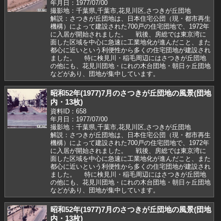
年月日：1977/07/00
撮影地：千葉県,千葉市,花見川区,さつきが丘団地
解説：さつきが丘団地は、日本住宅公団（現・都市再生
機構）によって建設された700戸の住宅団地で、1972年
に入居が開始されました。 戦後、房総では東京湾に
面した区域を中心に急速に工業地化が進んだこと、また
都心に近いという利便性から多くの住宅団地が建設され
ました。 特に検見川・稲毛周辺にはさつきが丘団地
の他にも、花見川団地・にれの木台団地・朝日ヶ丘団地
などがあり、団地が集中しています。
昭和52年(1977)7月のさつきが丘団地の風景(団地
内・13枚)
資料ID：658
年月日：1977/07/00
撮影地：千葉県,千葉市,花見川区,さつきが丘団地
解説：さつきが丘団地は、日本住宅公団（現・都市再生
機構）によって建設された700戸の住宅団地で、1972年
に入居が開始されました。 戦後、房総では東京湾に
面した区域を中心に急速に工業地化が進んだこと、また
都心に近いという利便性から多くの住宅団地が建設され
ました。 特に検見川・稲毛周辺にはさつきが丘団地
の他にも、花見川団地・にれの木台団地・朝日ヶ丘団地
などがあり、団地が集中しています。
昭和52年(1977)7月のさつきが丘団地の風景(団地
内・13枚)