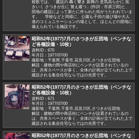
校歌では、「建設の 轟く響き 新興の 意気高らかに 拓
きいく さつきが丘に 聳え建つ」(作詞：市原三郎)と、
団地の建設によって新たに作られた街がうたわれていま
す。 学校などと同様に、公園も子供の遊び場や大人
達のコミュニケーションの場として、ほとんどの団地に
備えられている施設です。
昭和52年(1977)7月のさつきが丘団地（ベンチな
ど各種設備・10枚）
資料ID：670
年月日：1977/07/00
撮影地：千葉県,千葉市,花見川区,さつきが丘団地
解説：建物の間や商店街にベンチが設置されているの
は、共有スペースが多く、全体の計画が立てられた上で
建設される集合住宅ならではの光景です。
昭和52年(1977)7月のさつきが丘団地（ベンチな
ど各種設備・10枚）
資料ID：671
年月日：1977/07/00
撮影地：千葉県,千葉市,花見川区,さつきが丘団地
解説：建物の間や商店街にベンチが設置されているの
は、共有スペースが多く、全体の計画が立てられた上で
建設される集合住宅ならではの光景です。
昭和52年(1977)7月のさつきが丘団地（ベンチな