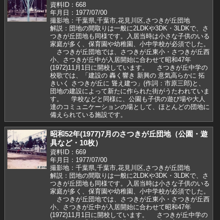
資料ID：668
年月日：1977/07/00
撮影地：千葉県,千葉市,花見川区,さつきが丘団地
解説：団地の間取りは一般に2LDKや3DK・3LDKで、さ
つきが丘団地も同様です。入居当時は小さな子供のいる
家庭が多く、保育園や幼稚園、小中学校が必須でした。
さつきが丘団地では、さつきが丘東小・さつきが丘西
小、さつきが丘中が入居開始に合わせて昭和47年
(1972)11月1日に開校しています。 さつきが丘中学の
校歌では、「建設の 轟く響き 新興の 意気高らかに 拓
きいく さつきが丘に 聳え建つ」(作詞：市原三郎)と、
団地の建設によって新たに作られた街がうたわれていま
す。 学校などと同様に、公園も子供の遊び場や大人
達のコミュニケーションの場として、ほとんどの団地に
備えられている施設です。
昭和52年(1977)7月のさつきが丘団地（公園・遊
具など・10枚）
資料ID：669
年月日：1977/07/00
撮影地：千葉県,千葉市,花見川区,さつきが丘団地
解説：団地の間取りは一般に2LDKや3DK・3LDKで、さ
つきが丘団地も同様です。入居当時は小さな子供のいる
家庭が多く、保育園や幼稚園、小中学校が必須でした。
さつきが丘団地では、さつきが丘東小・さつきが丘西
小、さつきが丘中が入居開始に合わせて昭和47年
(1972)11月1日に開校しています。 さつきが丘中学の