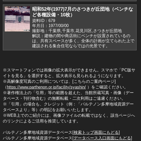
昭和52年(1977)7月のさつきが丘団地（ベンチな
ど各種設備・10枚）
資料ID：679
年月日：1977/00/00
撮影地：千葉県,千葉市,花見川区,さつきが丘団地
解説：建物の間や商店街にベンチが設置されているの
は、共有スペースが多く、全体の計画が立てられた上で
建設される集合住宅ならではの光景です。
※スマートフォンでは画像の拡大表示ができません。スマホで「PC版サ
イトを見る」を選択すると、拡大表示も見られるようになります。
※高解像度写真のご利用については、[こちらのご案内ページ]
（
https://www.parthenon.or.jp/facility/syashin/
）をご確認ください。
※著作権法上の「引用」等の範囲を超えた、当館所蔵写真・画像（デー
タベース・刊行物含む）の無断転載・二次利用はご遠慮ください。
※「引用」の場合も、クレジット（例：「パルテノン多摩地域資源デー
タベースより」等）の明記をお願いいたします。
※WEB上でのご紹介には、画像ファイルの転載ではなく、該当ページへ
のリンクによるご活用を推奨しています。
パルテノン多摩地域資源データベース[
検索トップ画面にもどる
]
パルテノン多摩地域資源データベース[
データベース入口画面にもどる
]