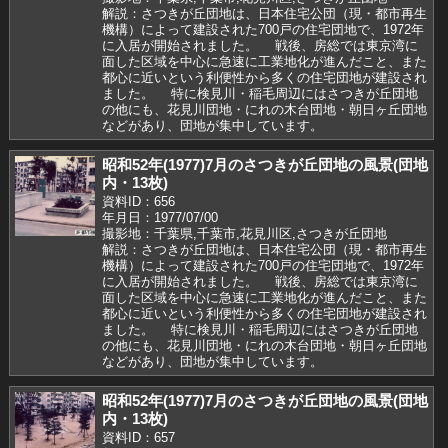
解説：さつきが丘団地は、日本住宅公団（現・都市再生
機構）によって建設された700戸の住宅団地で、1972年
に入居が開始されました。 戦後、房総では東京湾に
面した区域を中心に急速に工業地化が進んだこと、また
都心に近いという利便性から多くの住宅団地が建設され
ました。 特に検見川・稲毛周辺にはさつきが丘団地
の他にも、花見川団地・にれの木台団地・朝日ヶ丘団地
などがあり、団地が集中しています。
昭和52年(1977)7月のさつきが丘団地の風景(団地
内・13枚)
資料ID：656
年月日：1977/07/00
撮影地：千葉県,千葉市,花見川区,さつきが丘団地
解説：さつきが丘団地は、日本住宅公団（現・都市再生
機構）によって建設された700戸の住宅団地で、1972年
に入居が開始されました。 戦後、房総では東京湾に
面した区域を中心に急速に工業地化が進んだこと、また
都心に近いという利便性から多くの住宅団地が建設され
ました。 特に検見川・稲毛周辺にはさつきが丘団地
の他にも、花見川団地・にれの木台団地・朝日ヶ丘団地
などがあり、団地が集中しています。
昭和52年(1977)7月のさつきが丘団地の風景(団地
内・13枚)
資料ID：657