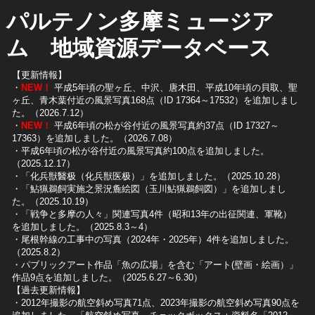
パルテノン多摩ミュージア
ム 地域資源データベース
【更新情報】
・
NEW！
平成5年頃の聖ヶ丘、中沢、唐木田、平成10年頃の貝取、聖
ヶ丘、青木葉付近の風景写真168点（ID 17364～17532）を追加しまし
た。（2026.7.12）
・
NEW！
平成6年頃の松が谷付近の風景写真約37点（ID 17327～
17363）を追加しました。（2026.7.08）
・平成6年頃の松が谷付近の風景写真約100点を追加しました。
（2025.12.17）
・「化兵獣醫极（化兵獣医极）」を追加しました。（2025.10.28）
・「鮎猟鵜飼実施之景況麁絵図（玉川鮎猟鵜飼図）」を追加しまし
た。（2025.10.19）
​・「戦争と多摩の人々」関連写真4件（昭和13年の出征関連、軍靴）
を追加しました。（2025.8.3～4）
​・尾根幹線の工事中の写真（2024年・2025年）4件を追加しました。
（2025.8.2）
​・パブリックアート作品「魚の広場」を含む「アート(壁画・絵画）」
作品9点を追加しました。（2025.6.27～6.30）
【過去更新情報】
・2012年撮影の航空斜め写真71点、2023年撮影の航空斜め写真90点を