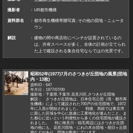
撮影者
UR都市機構
資料群名
都市再生機構寄贈写真::その他の団地・ニュータ
ウン
解説
建物の間や商店街にベンチが設置されているの
は、共有スペースが多く、全体の計画が立てられ
た上で建設される集合住宅ならではの光景です。
昭和52年(1977)7月のさつきが丘団地の風景(団地
内・13枚)
資料ID：647
年月日：1977/07/00
撮影地：千葉県,千葉市,花見川区,さつきが丘団地
解説： さつきが丘団地は、日本住宅公団（現・都市再
生機構）によって建設された700戸の住宅団地で、1972
年に入居が開始されました。 戦後、房総では東京湾
に面した区域を中心に急速に工業地化が進んだこと、ま
た都心に近いという利便性から多くの住宅団地が建設さ
れました。 特に検見川・稲毛周辺にはさつきが丘団
地の他にも、花見川団地・にれの木台団地・朝日ヶ丘団
地などがあり、団地が集中しています。