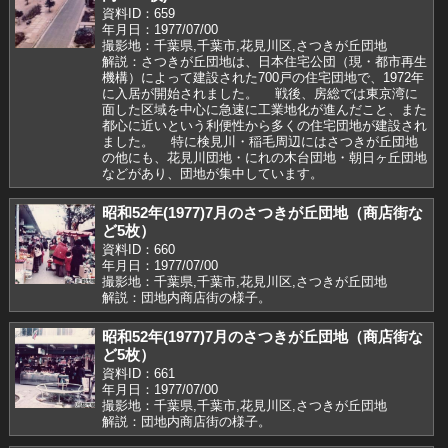
資料ID：659
年月日：1977/07/00
撮影地：千葉県,千葉市,花見川区,さつきが丘団地
解説：さつきが丘団地は、日本住宅公団（現・都市再生
機構）によって建設された700戸の住宅団地で、1972年
に入居が開始されました。 戦後、房総では東京湾に
面した区域を中心に急速に工業地化が進んだこと、また
都心に近いという利便性から多くの住宅団地が建設され
ました。 特に検見川・稲毛周辺にはさつきが丘団地
の他にも、花見川団地・にれの木台団地・朝日ヶ丘団地
などがあり、団地が集中しています。
昭和52年(1977)7月のさつきが丘団地（商店街な
ど5枚）
資料ID：660
年月日：1977/07/00
撮影地：千葉県,千葉市,花見川区,さつきが丘団地
解説：団地内商店街の様子。
昭和52年(1977)7月のさつきが丘団地（商店街な
ど5枚）
資料ID：661
年月日：1977/07/00
撮影地：千葉県,千葉市,花見川区,さつきが丘団地
解説：団地内商店街の様子。