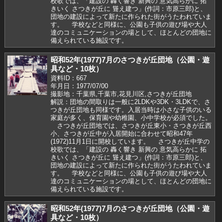
校歌では、「建設の 轟く響き 新興の 意気高らかに 拓
きいく さつきが丘に 聳え建つ」(作詞：市原三郎)と、
団地の建設によって新たに作られた街がうたわれていま
す。 学校などと同様に、公園も子供の遊び場や大人
達のコミュニケーションの場として、ほとんどの団地に
備えられている施設です。
昭和52年(1977)7月のさつきが丘団地（公園・遊
具など・10枚）
資料ID：667
年月日：1977/07/00
撮影地：千葉県,千葉市,花見川区,さつきが丘団地
解説：団地の間取りは一般に2LDKや3DK・3LDKで、さ
つきが丘団地も同様です。入居当時は小さな子供のいる
家庭が多く、保育園や幼稚園、小中学校が必須でした。
さつきが丘団地では、さつきが丘東小・さつきが丘西
小、さつきが丘中が入居開始に合わせて昭和47年
(1972)11月1日に開校しています。 さつきが丘中学の
校歌では、「建設の 轟く響き 新興の 意気高らかに 拓
きいく さつきが丘に 聳え建つ」(作詞：市原三郎)と、
団地の建設によって新たに作られた街がうたわれていま
す。 学校などと同様に、公園も子供の遊び場や大人
達のコミュニケーションの場として、ほとんどの団地に
備えられている施設です。
昭和52年(1977)7月のさつきが丘団地（公園・遊
具など・10枚）