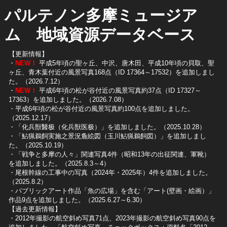
パルテノン多摩ミュージア
ム 地域資源データベース
【更新情報】
・
NEW！
平成5年頃の聖ヶ丘、中沢、唐木田、平成10年頃の貝取、聖
ヶ丘、青木葉付近の風景写真168点（ID 17364～17532）を追加しまし
た。（2026.7.12）
・
NEW！
平成6年頃の松が谷付近の風景写真約37点（ID 17327～
17363）を追加しました。（2026.7.08）
・平成6年頃の松が谷付近の風景写真約100点を追加しました。
（2025.12.17）
・「化兵獣醫极（化兵獣医极）」を追加しました。（2025.10.28）
・「鮎猟鵜飼実施之景況麁絵図（玉川鮎猟鵜飼図）」を追加しまし
た。（2025.10.19）
​・「戦争と多摩の人々」関連写真4件（昭和13年の出征関連、軍靴）
を追加しました。（2025.8.3～4）
​・尾根幹線の工事中の写真（2024年・2025年）4件を追加しました。
（2025.8.2）
​・パブリックアート作品「魚の広場」を含む「アート(壁画・絵画）」
作品9点を追加しました。（2025.6.27～6.30）
【過去更新情報】
・2012年撮影の航空斜め写真71点、2023年撮影の航空斜め写真90点を