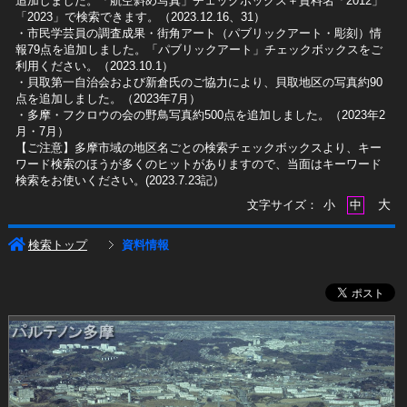
追加しました。「航空斜め写真」チェックボックス＋資料名「2012」
「2023」で検索できます。（2023.12.16、31）
​・市民学芸員の調査成果・街角アート（パブリックアート・彫刻）情
報79点を追加しました。「パブリックアート」チェックボックスをご
利用ください。（2023.10.1）
・貝取第一自治会および新倉氏のご協力により、貝取地区の写真約90
点を追加しました。（2023年7月）
・多摩・フクロウの会の野鳥写真約500点を追加しました。（2023年2
月・7月）
【ご注意】多摩市域の地区名ごとの検索チェックボックスより、キー
ワード検索のほうが多くのヒットがありますので、当面はキーワード
検索をお使いください。(2023.7.23記）
大
文字サイズ：
小
中
検索トップ
資料情報