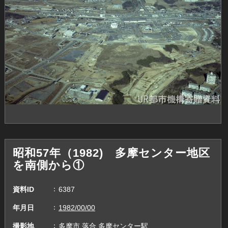
昭和57年（1982) 多摩センター地区
を南側から①
資料ID
6387
年月日
1982/00/00
撮影地
多摩市,落合,多摩センター駅