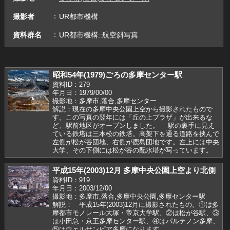
撮影者
UR都市機構
資料群名
UR都市機構::航空斜写真
昭和54年(1979)ごろの多摩センター駅
資料ID：279
年月日：1979/00/00
撮影地：多摩市,落合,多摩センター
解説：現在の多摩中央公園上空から撮影されたもので
す。この写真の翌年には「丘の上プラザ」が出来るな
ど、駅前地区がオープンしました。 駅の裏手に見え
ている鉄塔は三本松の鉄塔。高架下を通る道路を挟んで
左側が松が谷団地、右側が鹿島団地です。左上には中央
大学、その下側には松が谷の配水塔が写っています。
平成15年(2003)12月 多摩中央公園上空より北側
資料ID：919
年月日：2003/12/00
撮影地：多摩市,落合,多摩中央公園,多摩センター駅
解説： 平成15年(2003)12月に撮影されたもの。①は多
摩都市モノレール大塚・帝京大学駅、②は松が谷駅、③
は小田急・京王多摩センター駅、④はパルテノン多摩、
⑤はウェルサンピア多摩になります。