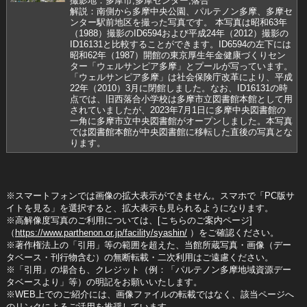
撮影地：多摩市,多摩センター,落合
解説：南側から多摩中央公園、パルテノン多摩、多摩セ
ンター駅前地区を撮った写真です。 本写真は昭和63年
（1988）撮影のID6594および平成24年（2012）撮影の
ID16131と比較することができます。ID6594の左下には
昭和62年（1987）開館の東京厚生年金健康づくりセン
ター「ウェルサンピア多摩」とプールが写っています。
「ウェルサンピア多摩」は社会保険庁改革により、平成
22年（2010）3月に閉館しました。なお、ID16131の時
点では、旧西落合小学校は多摩市立図書館本館として用
されていましたが、2023年7月1日に多摩中央図書館の
一角に多摩市立中央図書館がオープンしました。本写真
では図書館本館が中央図書館に移転した直後の写真とな
ります。
※スマートフォンでは画像の拡大表示ができません。スマホで「PC版サ
イトを見る」を選択すると、拡大表示も見られるようになります。
※高解像度写真のご利用については、[こちらのご案内ページ]
（
https://www.parthenon.or.jp/facility/syashin/
）をご確認ください。
※著作権法上の「引用」等の範囲を超えた、当館所蔵写真・画像（デー
タベース・刊行物含む）の無断転載・二次利用はご遠慮ください。
※「引用」の場合も、クレジット（例：「パルテノン多摩地域資源デー
タベースより」等）の明記をお願いいたします。
※WEB上でのご紹介には、画像ファイルの転載ではなく、該当ページへ
のリンクによるご活用を推奨しています。