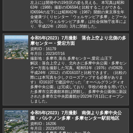
左上には開発中の19住区の姿も見える。 本写真は昭和
63年（1988）撮影のID6594と比較することができる。
ID6594の左下には昭和62年（1987）開館の東京厚生年
金健康づくりセンター「ウェルサンピア多摩」とプール
が写る。「ウェルサンピア多摩」は社会保険庁改革によ
り、平成22年（2010）3月に閉館した。
令和5年(2023）7月撮影 落合上空より北側の多
摩センター・愛宕方面
資料ID：16179
年月日：2023/07/16
撮影地：多摩市,落合,多摩センター,愛宕,山王下
解説：落合上空より、北向きに多摩中央公園・多摩セン
ター方面を撮影した写真。昭和51年（1976）のID929、
平成24年（2012）のID16107と比較できます。（比較の
際には本写真を少しクローズアップする必要がありま
す） ID16107 で建設中だった「オーベルグランディオ
多摩中央公園」は完成しており、学校の校舎を用いてい
た多摩市立図書館本館は閉館し、多摩中央公園側に新設
された多摩市立中央図書館が2023年7月1日にオープン
しました。
令和5年(2023）7月撮影 南側より多摩中央公
園・パルテノン多摩・多摩センター駅前地区
資料ID：16206
年月日：2023/07/02