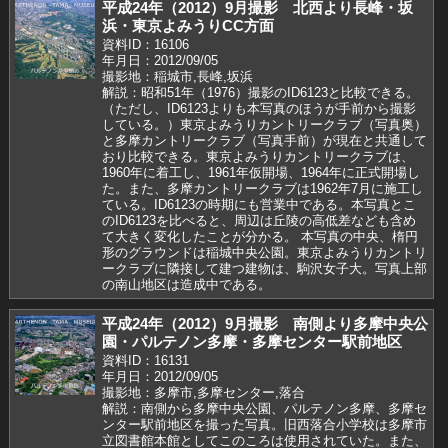
平成24年（2012）9月撮影 北西より長峰・坂
浜・東京よみうりCC方面
資料ID：16106
年月日：2012/09/05
撮影地：稲城市,長峰,坂浜
解説：昭和51年（1976）撮影のID6123と比較できる。
（ただし、ID6123よりも本写真のほうが手前から撮影
している。）東京よみうりカントリークラブ（写真奥）
と多摩カントリークラブ（写真手前）が現在と共通して
おり比較できる。東京よみうりカントリークラブは、
1960年に着工し、1961年仮開場、1964年に正式開場し
た。また、多摩カントリークラブは1962年7月に施工し
ている。ID6123の時期にも営業中である。本写真とこ
のID6123を比べると、周辺は丘陵の高低差なども含め
て大きく変化したことが分かる。 本写真の中央、楕円
形のグラウンドは稲城中央公園。東京よみうりカントリ
ークラブに隣接して建つ建物は、駒沢女子大。写真上部
の南山地区は造成中である。
平成24年（2012）9月撮影 南側より多摩中央公
園・パルテノン多摩・多摩センター駅前地区
資料ID：16131
年月日：2012/09/05
撮影地：多摩市,多摩センター,落合
解説：南側から多摩中央公園、パルテノン多摩、多摩セ
ンター駅前地区を撮った写真。旧西落合小学校は多摩市
立図書館本館としてこのころは使用されていた。また、