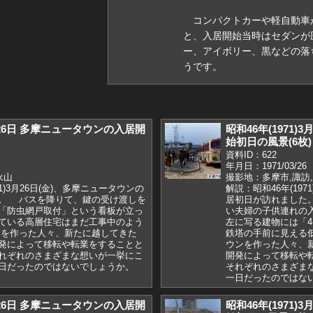
コンパクトカーや軽自動車が
と、入居開始当時はセダンが
ー、アイボリー、黒などの落
うです。
3月26日 多摩ニュータウンの入居開
昭和46年(1971
始初日の風景(6枚)
資料ID：622
年月日：1971/03/26
永山
撮影地：多摩市,諏訪
71)3月26日(金)、多摩ニュータウンの
解説：昭和46年(197
。 バスを降りて、鍵の受け渡しを
居初日が訪れました
「防虫網戸取付」という看板が立っ
い夫婦の子供連れの
ている高層住宅はまだ工事中のよう
左に写る建物には「4-
を作った人々、新たに越してきた
鉄塔の手前に見える
発によって移転や転業をすることと
ウンを作った人々、
れぞれのさまざまな想いが一挙にこ
開発によって移転や
日だったのではないでしょうか。
それぞれのさまざま
一日だったのではな
3月26日 多摩ニュータウンの入居開
昭和46年(1971