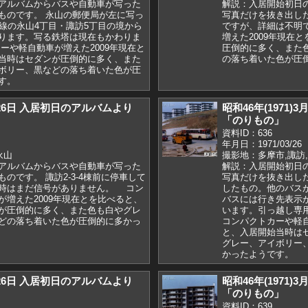
アルバムからバスや自動車が写った
解説：入居開始初日
ものです。 永山の郵便局が左に写っ
写真だけを抜き出し
号線の永山4丁目・諏訪5丁目の境から
ですが、詳細は不明
ります。写る鉄塔は現在もかわりま
増えた2009年現在
ーや軽自動車が増えた2009年現在と
圧倒的に多く、また
当時はセダンが圧倒的に多く、また
の落ち着いた色が圧
ボリー、黒などの落ち着いた色が圧
す。
3月26日 入居初日のアルバムより
昭和46年(1971
「のりもの」
資料ID：636
年月日：1971/03/26
永山
撮影地：多摩市,諏訪
アルバムからバスや自動車が写った
解説：入居開始初日
のです。 諏訪2-3-4棟前に停車して
写真だけを抜き出した
時はまだ信号がありません。 コン
したもの。他のバス
が増えた2009年現在とを比べると、
バスには行き先表示
が圧倒的に多く、また色も白やグレ
います。引っ越し専
どの落ち着いた色が圧倒的に多かっ
コンパクトカーや軽自
と、入居開始当時は
グレー、アイボリー
かったようです。
3月26日 入居初日のアルバムより
昭和46年(1971
「のりもの」
資料ID：639