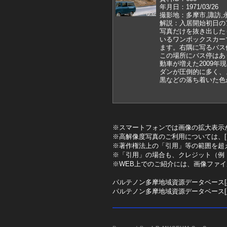
年月日：1971/03/26
撮影地：多摩市,諏訪,
解説：入居開始初日の
写真だけを抜き出したも
いるワンボックスカー
ます。右隅に写るバス
この場所にバス停はあ
動車が増えた2009
ダンが圧倒的に多く、
黒などの落ち着いた色
※スマートフォンでは画像の拡大表示
※高解像度写真のご利用については、[
※著作権法上の「引用」等の範囲を超
※「引用」の場合も、クレジット（例
※WEB上でのご紹介には、画像ファ
パルテノン多摩地域資源データベース[
パルテノン多摩地域資源データベース[