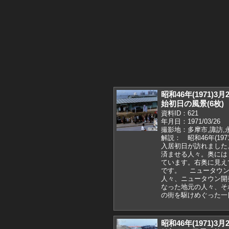
昭和46年(1971)
始初日の風景(6枚)
資料ID：621
年月日：1971/03/26
撮影地：多摩市,諏訪,
解説： 昭和46年(19
入居初日が訪れました
済ませる人々。奥には
ています。右奥に見え
です。 ニュータウン
人々、ニュータウン開
なった地元の人々、そ
の街を駆けめぐった一
昭和46年(1971)