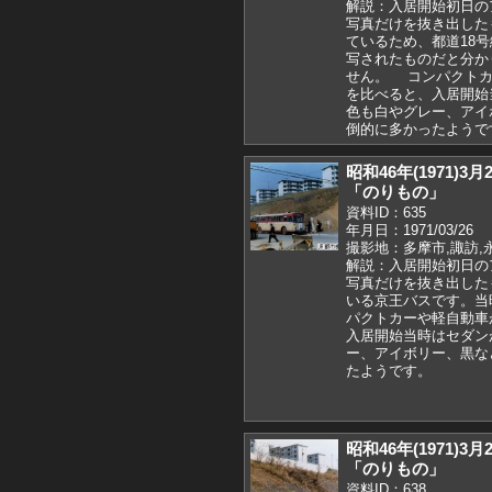
解説：入居開始初日の
写真だけを抜き出した
ているため、都道18
写されたものだと分か
せん。 コンパクトカ
を比べると、入居開始
色も白やグレー、アイ
倒的に多かったようで
昭和46年(1971)
「のりもの」
資料ID：635
年月日：1971/03/26
撮影地：多摩市,諏訪,
解説：入居開始初日の
写真だけを抜き出したも
いる京王バスです。当
パクトカーや軽自動車
入居開始当時はセダン
ー、アイボリー、黒な
たようです。
昭和46年(1971)
「のりもの」
資料ID：638