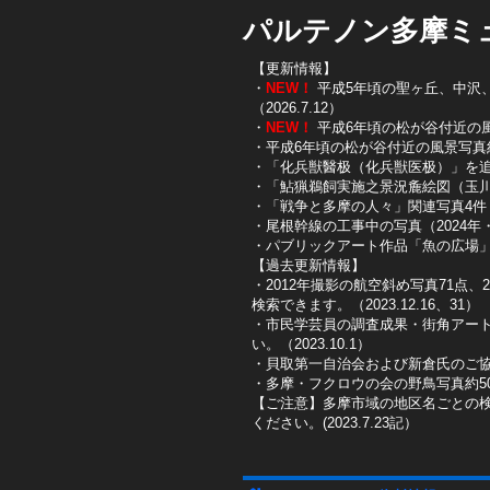
パルテノン多摩ミ
【更新情報】
・
NEW！
平成5年頃の聖ヶ丘、中沢、唐
（2026.7.12）
・
NEW！
平成6年頃の松が谷付近の風景写
・平成6年頃の松が谷付近の風景写真約10
・「化兵獣醫极（化兵獣医极）」を追加し
・「鮎猟鵜飼実施之景況麁絵図（玉川鮎
​・「戦争と多摩の人々」関連写真4件（
​・尾根幹線の工事中の写真（2024年・2
​・パブリックアート作品「魚の広場」を
【過去更新情報】
・2012年撮影の航空斜め写真71点、
検索できます。（2023.12.16、31）
​・市民学芸員の調査成果・街角アー
い。（2023.10.1）
・貝取第一自治会および新倉氏のご協
・多摩・フクロウの会の野鳥写真約50
【ご注意】多摩市域の地区名ごとの
ください。(2023.7.23記）