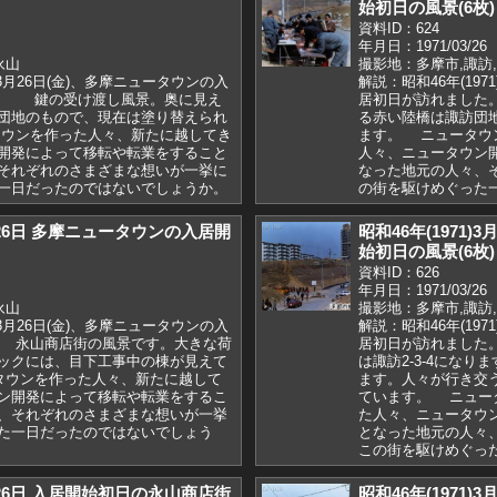
始初日の風景(6枚)
資料ID：624
年月日：1971/03/26
永山
撮影地：多摩市,諏訪
1)3月26日(金)、多摩ニュータウンの入
解説：昭和46年(197
。 鍵の受け渡し風景。奥に見え
居初日が訪れました
団地のもので、現在は塗り替えられ
る赤い陸橋は諏訪団
ウンを作った人々、新たに越してき
ます。 ニュータウ
開発によって移転や転業をすること
人々、ニュータウン
それぞれのさまざまな想いが一挙に
なった地元の人々、
一日だったのではないでしょうか。
の街を駆けめぐった
3月26日 多摩ニュータウンの入居開
昭和46年(1971
始初日の風景(6枚)
資料ID：626
年月日：1971/03/26
永山
撮影地：多摩市,諏訪
1)3月26日(金)、多摩ニュータウンの入
解説：昭和46年(197
 永山商店街の風景です。大きな荷
居初日が訪れました。
ックには、目下工事中の棟が見えて
は諏訪2-3-4になり
ウンを作った人々、新たに越して
ます。人々が行き交
ン開発によって移転や転業をするこ
ています。 ニュー
、それぞれのさまざまな想いが一挙
た人々、ニュータウ
た一日だったのではないでしょう
となった地元の人々
この街を駆けめぐっ
3月26日 入居開始初日の永山商店街
昭和46年(1971