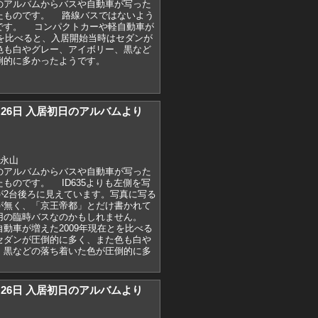
のアルバムからバスや自動車が写った
たものです。 路線バスではないよう
です。 コンパクトカーや軽自動車が
とを比べると、入居開始当時はセダンが
色も白やグレー、アイボリー、黒など
倒的に多かったようです。
)3月26日 入居初日のアルバムより
,永山
のアルバムからバスや自動車が写った
ものです。 ID635よりも左側を写
が2台後ろに見えています。写真に写る
が無く、「京王帝都」とだけ書かれて
用の臨時バスなのかもしれません。
動車が増えた2009年現在とを比べる
セダンが圧倒的に多く、また色も白や
、黒などの落ち着いた色が圧倒的に多
)3月26日 入居初日のアルバムより