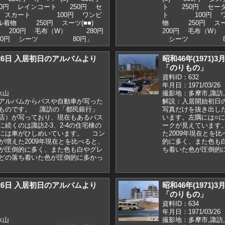
0円 レインコート 250円 セ
ト 250円 セ
 スカート 100円 ワンピ
ト 100円 ワンピ
ウール着物 250円 スーツ(■■)
物 250円 スー
 200円 毛布（W） 280円
200円 毛布（
円 シーツ 80円」
シーツ 80
3月26日 入居初日のアルバムより
昭和46年(1971
「のりもの」
資料ID：632
年月日：1971/03/26
永山
撮影地：多摩市,諏訪
アルバムからバスや自動車が写った
解説：入居開始初日
ものです。 諏訪の「都民銀行」
写真だけを抜き出した
店）が写っており、現在もあるバス
います。左隅には○
続くのは諏訪2-3、2-4の住宅棟の
ークが見えています
には車がひしめいています。 コン
た2009年現在とを
が増えた2009年現在とを比べると、
的に多く、また色も
が圧倒的に多く、また色も白やグレ
ち着いた色が圧倒的
どの落ち着いた色が圧倒的に多かっ
3月26日 入居初日のアルバムより
昭和46年(1971
「のりもの」
資料ID：634
年月日：1971/03/26
永山
撮影地：多摩市,諏訪