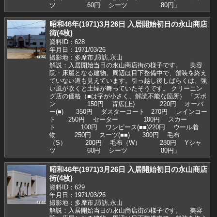
ツ 60円 シーツ 80円」
昭和46年(1971)3月26日 入居開始初日の永山商店
街(4枚)
資料ID：628
年月日：1971/03/26
撮影地：多摩市,諏訪,永山
解説：入居開始当日の永山商店街の様子です。 美容
院・床屋となる建物。周辺は目下整備中で、舗装を終え
ていない道も見えています。引っ越し後しばらくは、強
い風が吹くと土煙が舞っていたそうです。 クリーニン
グ店の価格（■は字が小さく、解読不能な箇所） 「ズボ
ン 150円 背広(上) 220円 オーバ
ー(■) 350円 ダスターコート 270円 レインコー
ト 250円 セーター 100円 スカー
ト 100円 ワンピース(■■)220円 ウール着
物 250円 スーツ(■■) 300円 毛布
（S） 200円 毛布（W） 280円 Yシャ
ツ 60円 シーツ 80円」
昭和46年(1971)3月26日 入居開始初日の永山商店
街(4枚)
資料ID：629
年月日：1971/03/26
撮影地：多摩市,諏訪,永山
解説：入居開始当日の永山商店街の様子です。 美容