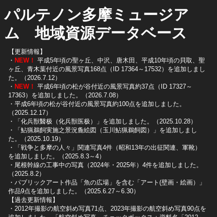
パルテノン多摩ミュージア
ム 地域資源データベース
【更新情報】
・
NEW！
平成5年頃の聖ヶ丘、中沢、唐木田、平成10年頃の貝取、聖
ヶ丘、青木葉付近の風景写真168点（ID 17364～17532）を追加しまし
た。（2026.7.12）
・
NEW！
平成6年頃の松が谷付近の風景写真約37点（ID 17327～
17363）を追加しました。（2026.7.08）
・平成6年頃の松が谷付近の風景写真約100点を追加しました。
（2025.12.17）
・「化兵獣醫极（化兵獣医极）」を追加しました。（2025.10.28）
・「鮎猟鵜飼実施之景況麁絵図（玉川鮎猟鵜飼図）」を追加しまし
た。（2025.10.19）
​・「戦争と多摩の人々」関連写真4件（昭和13年の出征関連、軍靴）
を追加しました。（2025.8.3～4）
​・尾根幹線の工事中の写真（2024年・2025年）4件を追加しました。
（2025.8.2）
​・パブリックアート作品「魚の広場」を含む「アート(壁画・絵画）」
作品9点を追加しました。（2025.6.27～6.30）
【過去更新情報】
・2012年撮影の航空斜め写真71点、2023年撮影の航空斜め写真90点を