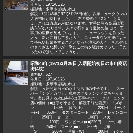
年月日：1971/03/26
撮影地：多摩市,諏訪,永山
解説：昭和46年(1971)3月26日(金)、多摩ニュータウンの
入居初日が訪れました。 左の建物に「2-3-4」と見
え、これは諏訪2-3-4になります。右手に写る高層は諏
訪2-3-5になります。人々が行き交う道路の脇には、工
事用の重機が見えています。 ニュータウンを作った
人々、新たに越してきた人々、ニュータウン開発によっ
て移転や転業をすることとなった地元の人々、それぞれ
のさまざまな想いが一挙にこの街を駆けめぐった一日だ
ったのではないでしょうか。
昭和46年(1971)3月26日 入居開始初日の永山商店
街(4枚)
資料ID：627
年月日：1971/03/26
撮影地：多摩市,諏訪,永山
解説：入居開始当日の永山商店街の様子です。 スー
パー「シヅオカヤ」。現在のグルメシティにあたりま
す。奥に見える永山4-4-3は工事中です。 クリーニング
店の価格（■は字が小さく、解読不能な箇所） 「ズボ
ン 150円 背広(上) 220円 オーバ
ー(■) 350円 ダスターコート 270円 レインコー
ト 250円 セーター 100円 スカー
ト 100円 ワンピース(■■)220円 ウール着
物 250円 スーツ(■■) 300円 毛布
（S） 200円 毛布（W） 280円 Yシャ