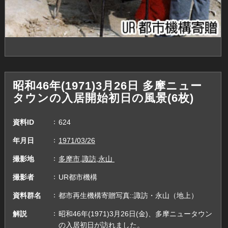
昭和46年(1971)3月26日 多摩ニュー
タウンの入居開始初日の風景(6枚)
資料ID
624
年月日
1971/03/26
撮影地
多摩市,諏訪,永山
撮影者
UR都市機構
資料群名
都市再生機構寄贈写真::諏訪・永山（地上）
解説
昭和46年(1971)3月26日(金)、多摩ニュータウン
の入居初日が訪れました。