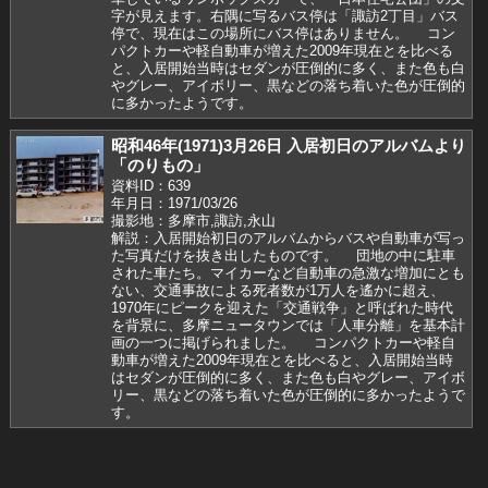
字が見えます。右隅に写るバス停は「諏訪2丁目」バス
停で、現在はこの場所にバス停はありません。 コン
パクトカーや軽自動車が増えた2009年現在とを比べる
と、入居開始当時はセダンが圧倒的に多く、また色も白
やグレー、アイボリー、黒などの落ち着いた色が圧倒的
に多かったようです。
昭和46年(1971)3月26日 入居初日のアルバムより
「のりもの」
資料ID：639
年月日：1971/03/26
撮影地：多摩市,諏訪,永山
解説：入居開始初日のアルバムからバスや自動車が写っ
た写真だけを抜き出したものです。 団地の中に駐車
された車たち。マイカーなど自動車の急激な増加にとも
ない、交通事故による死者数が1万人を遙かに超え、
1970年にピークを迎えた「交通戦争」と呼ばれた時代
を背景に、多摩ニュータウンでは「人車分離」を基本計
画の一つに掲げられました。 コンパクトカーや軽自
動車が増えた2009年現在とを比べると、入居開始当時
はセダンが圧倒的に多く、また色も白やグレー、アイボ
リー、黒などの落ち着いた色が圧倒的に多かったようで
す。