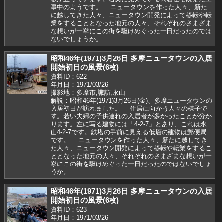
事中のようです。 ニュータウンを作った人々、新た
に越してきた人々、ニュータウン開発によって移転や転
業をすることとなった地元の人々、それぞれのさまざま
な想いが一挙にこの街を駆けめぐった一日だったのでは
ないでしょうか。
昭和46年(1971)3月26日 多摩ニュータウンの入居
開始初日の風景(6枚)
資料ID：622
年月日：1971/03/26
撮影地：多摩市,諏訪,永山
解説：昭和46年(1971)3月26日(金)、多摩ニュータウンの
入居初日が訪れました。 住居に向かう人々の様子で
す。若い夫婦の子供連れの入居者が多かったことが分か
ります。左に写る建物には「4-2-7」とあり、これは永
山4-2-7です。鉄塔の手前に見える低層の建物は郵便局
です。 ニュータウンを作った人々、新たに越してき
た人々、ニュータウン開発によって移転や転業をするこ
ととなった地元の人々、それぞれのさまざまな想いが一
挙にこの街を駆けめぐった一日だったのではないでしょ
うか。
昭和46年(1971)3月26日 多摩ニュータウンの入居
開始初日の風景(6枚)
資料ID：623
年月日：1971/03/26