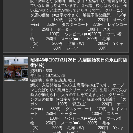
院・床屋となる建物。周辺は目下整備中で、舗装を終え
ていない道も見えています。引っ越し後しばらくは、強
い風が吹くと土煙が舞っていたそうです。 クリーニン
グ店の価格（■は字が小さく、解読不能な箇所） 「ズボ
ン 150円 背広(上) 220円 オーバ
ー(■) 350円 ダスターコート 270円 レインコー
ト 250円 セーター 100円 スカー
ト 100円 ワンピース(■■)220円 ウール着
物 250円 スーツ(■■) 300円 毛布
（S） 200円 毛布（W） 280円 Yシャ
ツ 60円 シーツ 80円」
昭和46年(1971)3月26日 入居開始初日の永山商店
街(4枚)
資料ID：630
年月日：1971/03/26
撮影地：多摩市,諏訪,永山
解説：入居開始当日の永山商店街の様子です。 オープ
ンしたばかりの薬局とクリーニング店。生活に不可欠な
商店が揃えられ、人々の生活を支えました。 クリーニ
ング店の価格（■は字が小さく、解読不能な箇所） 「ズ
ボン 150円 背広(上) 220円 オー
バー(■) 350円 ダスターコート 270円 レインコ
ート 250円 セーター 100円 スカー
ト 100円 ワンピース(■■)220円 ウール着
物 250円 スーツ(■■) 300円 毛布
（S） 200円 毛布（W） 280円 Yシャ
ツ 60円 シーツ 80円」