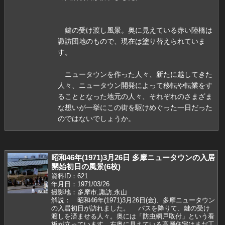
鍵の受け渡し風景。奥に見えている赤い陸橋は
諏訪団地のもので、現在は塗り替えられていま
す。
ニュータウンを作った人々、新たに越してきた
人々、ニュータウン開発によって移転や転業をす
ることとなった地元の人々、それぞれのさまざま
な想いが一挙にこの街を駆けめぐった一日だった
のではないでしょうか。
昭和46年(1971)3月26日 多摩ニュータウンの入居
開始初日の風景(6枚)
資料ID：621
年月日：1971/03/26
撮影地：多摩市,諏訪,永山
解説： 昭和46年(1971)3月26日(金)、多摩ニュータウン
の入居初日が訪れました。 バスを降りて、鍵の受け
渡しを済ませる人々。奥には「防虫網戸取付」という看
板が立っています。右奥に見えている高層住宅はまだ工