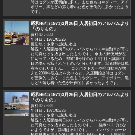
時はセダンが圧倒的に多く、また色も白やグレー、アイ
ボリー、黒などの落ち着いた色が圧倒的に多かったよう
です。
昭和46年(1971)3月26日 入居初日のアルバムより
「のりもの」
資料ID：633
年月日：1971/03/26
撮影地：多摩市,諏訪,永山
解説：入居開始初日のアルバムからバスや自動車が写っ
た写真だけを抜き出したものです。 永山の郵便局が左
に写っているため、都道18号線の永山4丁目・諏訪5丁
目の境から写されたものだと分かります。写る鉄塔は現
在もかわりません。 コンパクトカーや軽自動車が増
えた2009年現在とを比べると、入居開始当時はセダン
が圧倒的に多く、また色も白やグレー、アイボリー、黒
などの落ち着いた色が圧倒的に多かったようです。
昭和46年(1971)3月26日 入居初日のアルバムより
「のりもの」
資料ID：634
年月日：1971/03/26
撮影地：多摩市,諏訪,永山
解説：入居開始初日のアルバムからバスや自動車が写っ
た写真だけを抜き出したものです。 路線バスではな
いようですが、詳細は不明です。 コンパクトカーや
軽自動車が増えた2009年現在とを比べると、入居開始