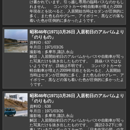
け書かれています。引っ越し専用の臨時バスなのかもし
れません。 コンパクトカーや軽自動車が増えた2009
年現在とを比べると、入居開始当時はセダンが圧倒的に
多く、また色も白やグレー、アイボリー、黒などの落ち
着いた色が圧倒的に多かったようです。
昭和46年(1971)3月26日 入居初日のアルバムより
「のりもの」
資料ID：637
年月日：1971/03/26
撮影地：多摩市,諏訪,永山
解説：入居開始初日のアルバムからバスや自動車が写っ
た写真だけを抜き出したものです。 路線バスではな
いようですが、詳細は不明です。 コンパクトカーや
軽自動車が増えた2009年現在とを比べると、入居開始
当時はセダンが圧倒的に多く、また色も白やグレー、ア
イボリー、黒などの落ち着いた色が圧倒的に多かったよ
うです。
昭和46年(1971)3月26日 入居初日のアルバムより
「のりもの」
資料ID：638
年月日：1971/03/26
撮影地：多摩市,諏訪,永山
解説：入居開始初日のアルバムからバスや自動車が写っ
た写真だけを抜き出したものです。 諏訪2-3-2下に停
車しているワンボックスカーで、「日本住宅公団」の文