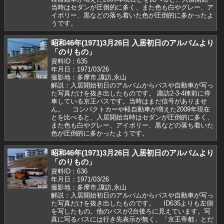
当時はセダンが圧倒的に多く、また色も白やグレー、ア
イボリー、黒などの落ち着いた色が圧倒的に多かったよ
うです。
昭和46年(1971)3月26日 入居初日のアルバムより
「のりもの」
資料ID：635
年月日：1971/03/26
撮影地：多摩市,諏訪,永山
解説：入居開始初日のアルバムからバスや自動車が写っ
た写真だけを抜き出したものです。 諏訪2-3-4棟前に停
車している京王バスです。当時はまだ信号がありませ
ん。 コンパクトカーや軽自動車が増えた2009年現在
とを比べると、入居開始当時はセダンが圧倒的に多く、
また色も白やグレー、アイボリー、黒などの落ち着いた
色が圧倒的に多かったようです。
昭和46年(1971)3月26日 入居初日のアルバムより
「のりもの」
資料ID：636
年月日：1971/03/26
撮影地：多摩市,諏訪,永山
解説：入居開始初日のアルバムからバスや自動車が写っ
た写真だけを抜き出したものです。 ID635よりも左側
を写したもの。他のバスが2台後ろに見えています。写
真に写るバスには行き先表示が無く、「京王帝都」とだ