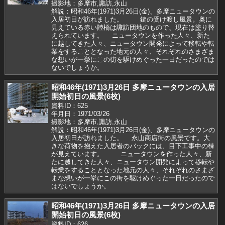
撮影地：多摩市,諏訪,永山
解説：昭和46年(1971)3月26日(金)、多摩ニュータウンの
入居初日が訪れました。 鍵の受け渡し風景。奥に
見えている赤い陸橋は諏訪団地のもので、現在は塗り替
えられています。 ニュータウンを作った人々、新た
に越してきた人々、ニュータウン開発によって移転や転
業をすることとなった地元の人々、それぞれのさまざま
な想いが一挙にこの街を駆けめぐった一日だったのでは
ないでしょうか。
昭和46年(1971)3月26日 多摩ニュータウンの入居
開始初日の風景(6枚)
資料ID：625
年月日：1971/03/26
撮影地：多摩市,諏訪,永山
解説：昭和46年(1971)3月26日(金)、多摩ニュータウンの
入居初日が訪れました。 永山商店街の風景です。大
きな荷物を抱えた入居者のバックには、目下工事中の棟
が見えています。 ニュータウンを作った人々、新
たに越してきた人々、ニュータウン開発によって移転や
転業をすることとなった地元の人々、それぞれのさまざ
まな想いが一挙にこの街を駆けめぐった一日だったので
はないでしょうか。
昭和46年(1971)3月26日 多摩ニュータウンの入居
開始初日の風景(6枚)
資料ID：626