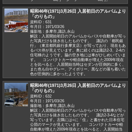
昭和46年(1971)3月26日 入居初日のアルバムより
「のりもの」
資料ID：631
年月日：1971/03/26
撮影地：多摩市,諏訪,永山
解説：入居開始初日のアルバムからバスや自動車が写っ
た写真だけを抜き出したものです。 諏訪の「都民銀
行」（東京都民銀行多摩支店）が写っており、現在もあ
るバス停が見えています。奥に続くのは諏訪2-3、2-4の
住宅棟のようです。脇の空き地には車がひしめいていま
す。 コンパクトカーや軽自動車が増えた2009年現在
とを比べると、入居開始当時はセダンが圧倒的に多く、
また色も白やグレー、アイボリー、黒などの落ち着いた
色が圧倒的に多かったようです。
昭和46年(1971)3月26日 入居初日のアルバムより
「のりもの」
資料ID：632
年月日：1971/03/26
撮影地：多摩市,諏訪,永山
解説：入居開始初日のアルバムからバスや自動車が写っ
た写真だけを抜き出したものです。 諏訪2-3-4などが
写っています。左隅には○に「住」と書かれた日本住宅
公団のマークが見えています。 コンパクトカーや軽
自動車が増えた2009年現在とを比べると、入居開始当