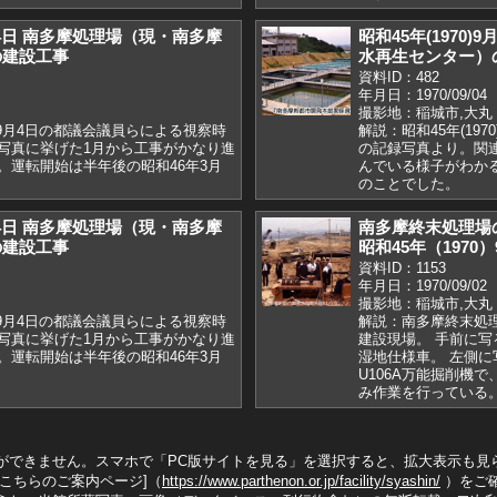
9月4日 南多摩処理場（現・南多摩
昭和45年(1970
の建設工事
水再生センター）
資料ID：482
年月日：1970/09/04
撮影地：稲城市,大丸
0)9月4日の都議会議員らによる視察時
解説：昭和45年(19
写真に挙げた1月から工事がかなり進
の記録写真より。関
。運転開始は半年後の昭和46年3月
んでいる様子がわかる
のことでした。
9月4日 南多摩処理場（現・南多摩
南多摩終末処理場の
の建設工事
昭和45年（1970
資料ID：1153
年月日：1970/09/02
撮影地：稲城市,大丸
0)9月4日の都議会議員らによる視察時
解説：南多摩終末処
写真に挙げた1月から工事がかなり進
建設現場。 手前に写る
。運転開始は半年後の昭和46年3月
湿地仕様車。 左側
U106A万能掘削機
み作業を行っている
ができません。スマホで「PC版サイトを見る」を選択すると、拡大表示も見
こちらのご案内ページ]（
https://www.parthenon.or.jp/facility/syashin/
）をご