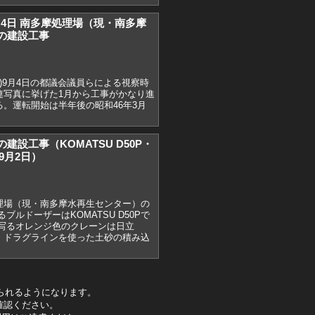
)9月4日 南多摩処理場（現・南多摩
の建設工事
70)9月4日の都議会議員らによる視察時
連写真に挙げた1月から工事がかなり進
。運転開始は半年後の昭和46年3月
建設工事（KOMATSU D50P・
）9月2日）
理場（現・南多摩水再生センター）の
ブルドーザーはKOMATSU D50Pで
に写るオレンジ色のクレーンは日立
で、ドラグラインを使った土砂の積み込
。
られるようになります。
確認ください。