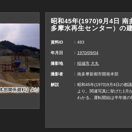
昭和45年(1970)9月4日
多摩水再生センター）の
資料ID
483
年月日
1970/09/04
撮影地
稲城市,大丸
撮影者
南多摩新都市開発本部
解説
昭和45年(1970)9月4日
より。関連写真に挙げた1月
わかる。運転開始は半年後の