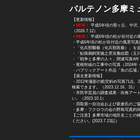
パルテノン多摩ミ
【更新情報】
・
NEW！
平成5年頃の聖ヶ丘、中沢、唐
（2026.7.12）
・
NEW！
平成6年頃の松が谷付近の風景写
・平成6年頃の松が谷付近の風景写真約10
・「化兵獣醫极（化兵獣医极）」を追加し
・「鮎猟鵜飼実施之景況麁絵図（玉川鮎
​・「戦争と多摩の人々」関連写真4件（
​・尾根幹線の工事中の写真（2024年・2
​・パブリックアート作品「魚の広場」を
【過去更新情報】
・2012年撮影の航空斜め写真71点、
検索できます。（2023.12.16、31）
​・市民学芸員の調査成果・街角アー
い。（2023.10.1）
・貝取第一自治会および新倉氏のご協
・多摩・フクロウの会の野鳥写真約50
【ご注意】多摩市域の地区名ごとの
ください。(2023.7.23記）