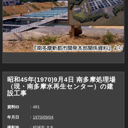
昭和45年(1970)9月4日 南多摩処理場
（現・南多摩水再生センター）の建
設工事
資料ID
481
年月日
1970/09/04
撮影地
稲城市,大丸