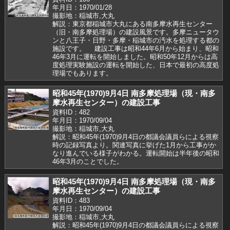
年月日：1970/01/28
撮影地：稲城市,大丸
解説：東京都稲城市大丸にある南多摩水再生センター
（旧・南多摩処理場）の建設風景です。多摩ニュータウ
ンと八王子・日野・多摩・稲城市の汚水を処理する都の
施設です。 建設工事は昭和44年6月から始まり、昭和
46年3月に運転を開始しました。昭和50年12月からは高
度処理実験施設の運転を開始した、日本で最初の高度処
理場でもあります。
昭和45年(1970)9月4日 南多摩処理場（現・南多
摩水再生センター）の建設工事
資料ID：482
年月日：1970/09/04
撮影地：稲城市,大丸
解説：昭和45年(1970)9月4日の都議会議員らによる視察
時の記録写真より。関連写真に挙げた1月から工事がか
なり進んでいる様子がわかる。運転開始は半年後の昭和
46年3月のことでした。
昭和45年(1970)9月4日 南多摩処理場（現・南多
摩水再生センター）の建設工事
資料ID：483
年月日：1970/09/04
撮影地：稲城市,大丸
解説：昭和45年(1970)9月4日の都議会議員らによる視察