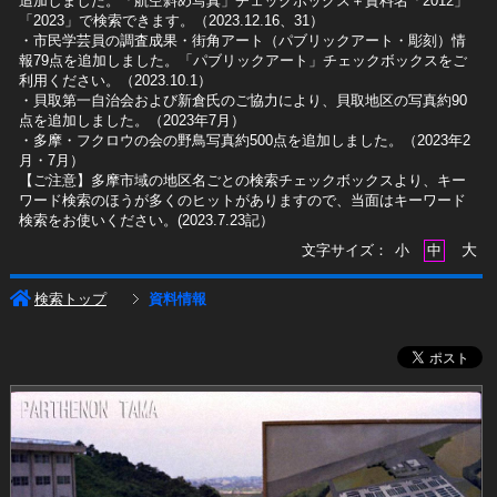
追加しました。「航空斜め写真」チェックボックス＋資料名「2012」
「2023」で検索できます。（2023.12.16、31）
​・市民学芸員の調査成果・街角アート（パブリックアート・彫刻）情
報79点を追加しました。「パブリックアート」チェックボックスをご
利用ください。（2023.10.1）
・貝取第一自治会および新倉氏のご協力により、貝取地区の写真約90
点を追加しました。（2023年7月）
・多摩・フクロウの会の野鳥写真約500点を追加しました。（2023年2
月・7月）
【ご注意】多摩市域の地区名ごとの検索チェックボックスより、キー
ワード検索のほうが多くのヒットがありますので、当面はキーワード
検索をお使いください。(2023.7.23記）
大
文字サイズ：
小
中
検索トップ
資料情報