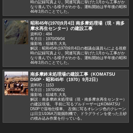
時の記録写真より。関連写真に挙げた1月から工事がか
なり進んでいる様子がわかる。運転開始は半年後の昭和
46年3月のことでした。
昭和45年(1970)9月4日 南多摩処理場（現・南多
摩水再生センター）の建設工事
資料ID：484
年月日：1970/09/04
撮影地：稲城市,大丸
解説：昭和45年(1970)9月4日の都議会議員らによる視察
時の記録写真より。関連写真に挙げた1月から工事がか
なり進んでいる様子がわかる。運転開始は半年後の昭和
46年3月のことでした。
南多摩終末処理場の建設工事（KOMATSU
D50P・昭和45年（1970）9月2日）
資料ID：1153
年月日：1970/09/02
撮影地：稲城市,大丸
解説：南多摩終末処理場（現・南多摩水再生センター）
の建設現場。 手前に写るブルドーザーはKOMATSU
D50Pで湿地仕様車。 左側に写るオレンジ色のクレーン
は日立U106A万能掘削機で、ドラグラインを使った土砂
の積み込み作業を行っている。