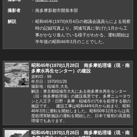
撮影者
南多摩新都市開発本部
解説
昭和45年(1970)9月4日の都議会議員らによる視察
時の記録写真より。関連写真に挙げた1月から工
事がかなり進んでいる様子がわかる。運転開始は
半年後の昭和46年3月のことでした。
昭和45年(1970)1月28日 南多摩処理場（現・南
多摩水再生センター）の建設
資料ID：99
年月日：1970/01/28
撮影地：稲城市,大丸
解説：東京都稲城市大丸にある南多摩水再生センター
（旧・南多摩処理場）の建設風景です。多摩ニュータウ
ンと八王子・日野・多摩・稲城市の汚水を処理する都の
施設です。 建設工事は昭和44年6月から始まり、昭和
46年3月に運転を開始しました。昭和50年12月からは高
度処理実験施設の運転を開始した、日本で最初の高度処
理場でもあります。
昭和45年(1970)1月28日 南多摩処理場（現・南