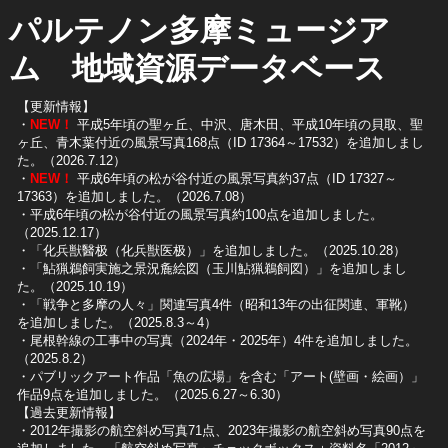
パルテノン多摩ミュージア
ム 地域資源データベース
【更新情報】
・
NEW！
平成5年頃の聖ヶ丘、中沢、唐木田、平成10年頃の貝取、聖
ヶ丘、青木葉付近の風景写真168点（ID 17364～17532）を追加しまし
た。（2026.7.12）
・
NEW！
平成6年頃の松が谷付近の風景写真約37点（ID 17327～
17363）を追加しました。（2026.7.08）
・平成6年頃の松が谷付近の風景写真約100点を追加しました。
（2025.12.17）
・「化兵獣醫极（化兵獣医极）」を追加しました。（2025.10.28）
・「鮎猟鵜飼実施之景況麁絵図（玉川鮎猟鵜飼図）」を追加しまし
た。（2025.10.19）
​・「戦争と多摩の人々」関連写真4件（昭和13年の出征関連、軍靴）
を追加しました。（2025.8.3～4）
​・尾根幹線の工事中の写真（2024年・2025年）4件を追加しました。
（2025.8.2）
​・パブリックアート作品「魚の広場」を含む「アート(壁画・絵画）」
作品9点を追加しました。（2025.6.27～6.30）
【過去更新情報】
・2012年撮影の航空斜め写真71点、2023年撮影の航空斜め写真90点を