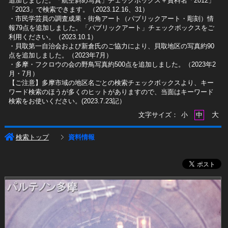
追加しました。「航空斜め写真」チェックボックス＋資料名「2012」
「2023」で検索できます。（2023.12.16、31）
​・市民学芸員の調査成果・街角アート（パブリックアート・彫刻）情
報79点を追加しました。「パブリックアート」チェックボックスをご
利用ください。（2023.10.1）
・貝取第一自治会および新倉氏のご協力により、貝取地区の写真約90
点を追加しました。（2023年7月）
・多摩・フクロウの会の野鳥写真約500点を追加しました。（2023年2
月・7月）
【ご注意】多摩市域の地区名ごとの検索チェックボックスより、キー
ワード検索のほうが多くのヒットがありますので、当面はキーワード
検索をお使いください。(2023.7.23記）
大
文字サイズ：
小
中
検索トップ
資料情報