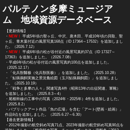
パルテノン多摩ミュージア
ム 地域資源データベース
【更新情報】
・
NEW！
平成5年頃の聖ヶ丘、中沢、唐木田、平成10年頃の貝取、聖
ヶ丘、青木葉付近の風景写真168点（ID 17364～17532）を追加しまし
た。（2026.7.12）
・
NEW！
平成6年頃の松が谷付近の風景写真約37点（ID 17327～
17363）を追加しました。（2026.7.08）
・平成6年頃の松が谷付近の風景写真約100点を追加しました。
（2025.12.17）
・「化兵獣醫极（化兵獣医极）」を追加しました。（2025.10.28）
・「鮎猟鵜飼実施之景況麁絵図（玉川鮎猟鵜飼図）」を追加しまし
た。（2025.10.19）
​・「戦争と多摩の人々」関連写真4件（昭和13年の出征関連、軍靴）
を追加しました。（2025.8.3～4）
​・尾根幹線の工事中の写真（2024年・2025年）4件を追加しました。
（2025.8.2）
​・パブリックアート作品「魚の広場」を含む「アート(壁画・絵画）」
作品9点を追加しました。（2025.6.27～6.30）
【過去更新情報】
・2012年撮影の航空斜め写真71点、2023年撮影の航空斜め写真90点を