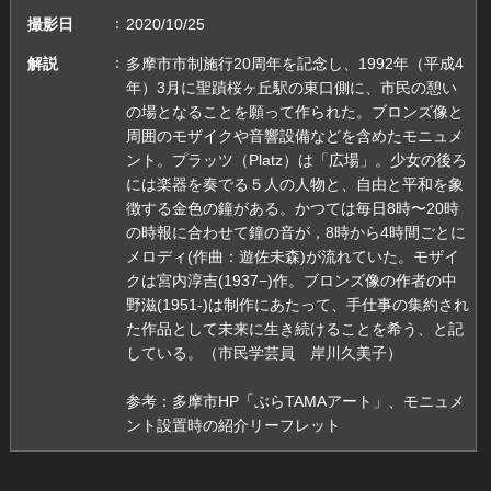
撮影日
2020/10/25
解説
多摩市市制施行20周年を記念し、1992年（平成4
年）3月に聖蹟桜ヶ丘駅の東口側に、市民の憩い
の場となることを願って作られた。ブロンズ像と
周囲のモザイクや音響設備などを含めたモニュメ
ント。プラッツ（Platz）は「広場」。少女の後ろ
には楽器を奏でる５人の人物と、自由と平和を象
徴する金色の鐘がある。かつては毎日8時〜20時
の時報に合わせて鐘の音が，8時から4時間ごとに
メロディ(作曲：遊佐未森)が流れていた。モザイ
クは宮内淳吉(1937−)作。ブロンズ像の作者の中
野滋(1951-)は制作にあたって、手仕事の集約され
た作品として未来に生き続けることを希う、と記
している。（市民学芸員 岸川久美子）
参考：多摩市HP「ぶらTAMAアート」、モニュメ
ント設置時の紹介リーフレット