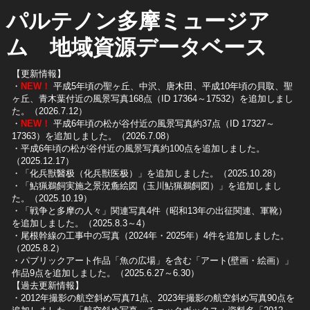
パルテノン多摩ミュージア
ム 地域資源データベース
【更新情報】
・
NEW！
平成5年頃の聖ヶ丘、中沢、唐木田、平成10年頃の貝取、聖
ヶ丘、青木葉付近の風景写真168点（ID 17364～17532）を追加しまし
た。（2026.7.12）
・
NEW！
平成6年頃の松が谷付近の風景写真約37点（ID 17327～
17363）を追加しました。（2026.7.08）
・平成6年頃の松が谷付近の風景写真約100点を追加しました。
（2025.12.17）
・「化兵獣醫极（化兵獣医极）」を追加しました。（2025.10.28）
・「鮎猟鵜飼実施之景況麁絵図（玉川鮎猟鵜飼図）」を追加しまし
た。（2025.10.19）
​・「戦争と多摩の人々」関連写真4件（昭和13年の出征関連、軍靴）
を追加しました。（2025.8.3～4）
​・尾根幹線の工事中の写真（2024年・2025年）4件を追加しました。
（2025.8.2）
​・パブリックアート作品「魚の広場」を含む「アート(壁画・絵画）」
作品9点を追加しました。（2025.6.27～6.30）
【過去更新情報】
・2012年撮影の航空斜め写真71点、2023年撮影の航空斜め写真90点を