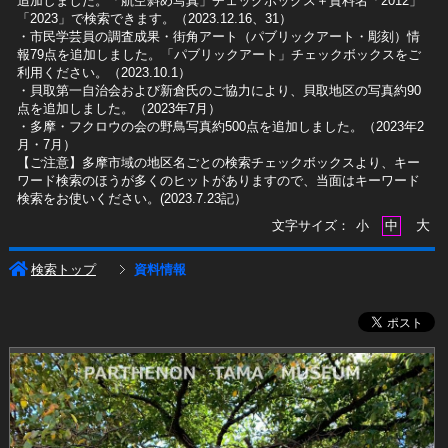
追加しました。「航空斜め写真」チェックボックス＋資料名「2012」
「2023」で検索できます。（2023.12.16、31）
​・市民学芸員の調査成果・街角アート（パブリックアート・彫刻）情
報79点を追加しました。「パブリックアート」チェックボックスをご
利用ください。（2023.10.1）
・貝取第一自治会および新倉氏のご協力により、貝取地区の写真約90
点を追加しました。（2023年7月）
・多摩・フクロウの会の野鳥写真約500点を追加しました。（2023年2
月・7月）
【ご注意】多摩市域の地区名ごとの検索チェックボックスより、キー
ワード検索のほうが多くのヒットがありますので、当面はキーワード
検索をお使いください。(2023.7.23記）
大
文字サイズ：
小
中
検索トップ
資料情報