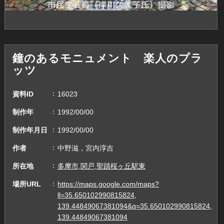
鐘のあるモニュメント 楽人のプラ
ッツ
資料ID
16023
制作年
1992/00/00
制作年月日
1992/00/00
作者
中野滋，宮内淳吉
所在地
多摩市,関戸,聖蹟桜ヶ丘駅東
場所URL
https://maps.google.com/maps?
ll=35.650102990815824,
139.44849067381094&q=35.650102990815824,
139.44849067381094