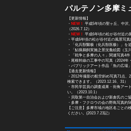
パルテノン多摩ミ
【更新情報】
・
NEW！
平成5年頃の聖ヶ丘、中沢、唐
（2026.7.12）
・
NEW！
平成6年頃の松が谷付近の風景写
・平成6年頃の松が谷付近の風景写真約10
・「化兵獣醫极（化兵獣医极）」を追加し
・「鮎猟鵜飼実施之景況麁絵図（玉川鮎
​・「戦争と多摩の人々」関連写真4件（
​・尾根幹線の工事中の写真（2024年・2
​・パブリックアート作品「魚の広場」を
【過去更新情報】
・2012年撮影の航空斜め写真71点、
検索できます。（2023.12.16、31）
​・市民学芸員の調査成果・街角アー
い。（2023.10.1）
・貝取第一自治会および新倉氏のご協
・多摩・フクロウの会の野鳥写真約50
【ご注意】多摩市域の地区名ごとの
ください。(2023.7.23記）