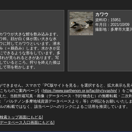
カワウ
資料ID：15951
年月日：2021/10/09
撮影地：多摩市大栗
カワウが大きな鯉を飲み込みます。
ウ科。顔が白く体が黒い大きな水
ウに対してカワウといいます。潜水
み（＝鵜呑み）します。水かきが足
にできるような形をしています。多
の群れが見られるときがあります。写
しているところ。狩りを終えた後は
して羽を乾かします。
ができません。スマホで「PC版サイトを見る」を選択すると、拡大表示も見
こちらのご案内ページ]（
https://www.parthenon.or.jp/facility/syashin/
）をご
えた、当館所蔵写真・画像（データベース・刊行物含む）の無断転載・二次
：「パルテノン多摩地域資源データベースより」等）の明記をお願いいたし
イルの転載ではなく、該当ページへのリンクによるご活用を推奨しています。
検索トップ画面にもどる
]
データベース入口画面にもどる
]