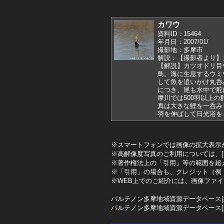
カワウ
資料ID：15464
年月日：2007/01/
撮影地：多摩市
解説：【撮影者より】
【解説】カツオドリ目
鳥。海に生息するウミ
して魚を追いかけ丸呑
につき、尾も水中で舵
摩川では500羽以上
真は大きな鯉を一呑み
羽を伸ばして日光浴を
※スマートフォンでは画像の拡大表示
※高解像度写真のご利用については、[
※著作権法上の「引用」等の範囲を超
※「引用」の場合も、クレジット（例
※WEB上でのご紹介には、画像ファ
パルテノン多摩地域資源データベース[
パルテノン多摩地域資源データベース[