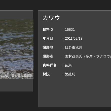
カワウ
資料ID
15831
年月日
2011/02/19
撮影地
日野市浅川
撮影者
園村茂夫氏（多摩・フクロウ
資料群名
留鳥
解説
繁殖羽